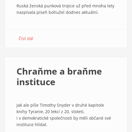
Ruská ženská punková trojice už před mnoha lety
nazpívala píseň bohužel dodnes aktuální.
Číst dál
about
Богородица,
Путина
прогони,
Pussy
Chraňme a braňme
Riot
instituce
Jak ale píše Timothy Snyder v druhé kapitole
knihy Tyranie, 20 lekcí z 20. století,
i v demokratické společnosti by měli občané své
instituce hlídat.