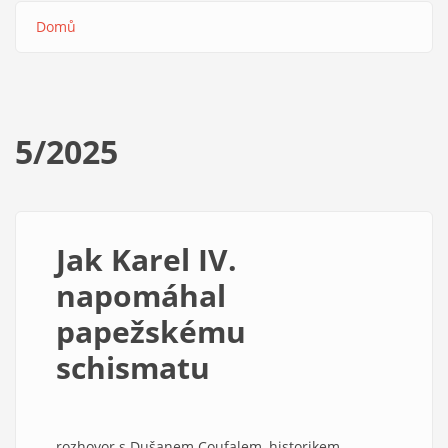
Domů
Drobečková
navigace
5/2025
Jak Karel IV.
napomáhal
papežskému
schismatu
rozhovor s Dušanem Coufalem, historikem