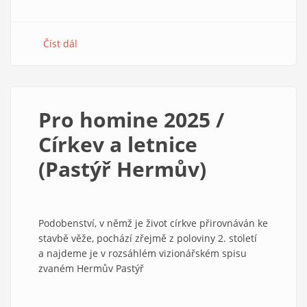
Číst dál
about
Chraňme
a
braňme
instituce
Pro homine 2025 /
Církev a letnice
(Pastýř Hermův)
Podobenství, v němž je život církve přirovnáván ke
stavbě věže, pochází zřejmě z poloviny 2. století
a najdeme je v rozsáhlém vizionářském spisu
zvaném Hermův Pastýř