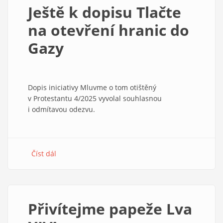
–
Ještě k dopisu Tlačte
nejen
slovo
na otevření hranic do
k
Gazy
Petrovi
Dopis iniciativy Mluvme o tom otištěný
v Protestantu 4/2025 vyvolal souhlasnou
i odmítavou odezvu.
Číst dál
about
Ještě
k
dopisu
Tlačte
Přivítejme papeže Lva
na
otevření