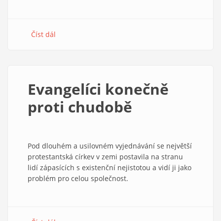
Číst dál
about
Kázání
Lukáše
Klímy:
O
Evangelíci konečně
porodních
bolestech
proti chudobě
světa
Pod dlouhém a usilovném vyjednávání se největší
protestantská církev v zemi postavila na stranu
lidí zápasících s existenční nejistotou a vidí ji jako
problém pro celou společnost.