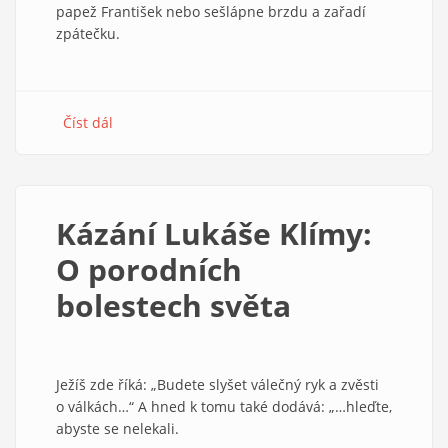
papež František nebo sešlápne brzdu a zařadí
zpátečku.
Číst dál
about
Mír
se
může
stát
Kázání Lukáše Klímy:
prázdným
slovem,
O porodních
i
bolestech světa
když
bude
uzavřen
Ježíš zde říká: „Budete slyšet válečný ryk a zvěsti
o válkách…“ A hned k tomu také dodává: „…hleďte,
abyste se nelekali.