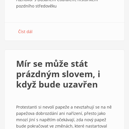
pozdního středověku
Číst dál
about
Jak
Karel
IV.
napomáhal
Mír se může stát
papežskému
schismatu
prázdným slovem, i
když bude uzavřen
Protestanti si nevolí papeže a nevztahují se na ně
papežova dobrozdání ani nařízení, přesto jako
mnozí jiní s napětím očekávají, zda nový papež
bude pokračovat ve změnách, které nastartoval