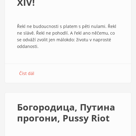
XIV!
hranic
do
Gazy
Řekl ne budoucnosti s platem s pěti nulami. Řekl
ne slávě. Řekl ne pohodlí. A řekl ano něčemu, co
se odváží zvolit jen málokdo: životu v naprosté
oddanosti.
Číst dál
about
Přivítejme
papeže
Lva
XIV!
Богородица, Путина
прогони, Pussy Riot