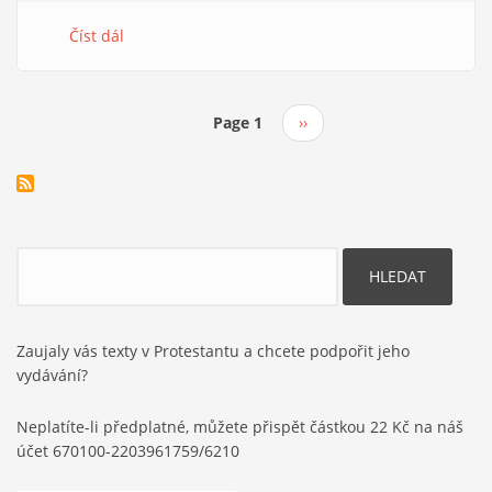
Číst dál
about
Pro
homine
2025
Page 1
Následující
››
/
Pagination
stránka
Církev
a
letnice
(Pastýř
Hermův)
Hledat
Zaujaly vás texty v Protestantu a chcete podpořit jeho
vydávání?
Neplatíte-li předplatné, můžete přispět částkou 22 Kč na náš
účet 670100-2203961759/6210