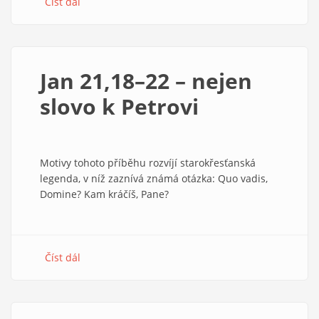
Číst dál
about
Evangelíci
konečně
proti
chudobě
Jan 21,18–22 – nejen
slovo k Petrovi
Motivy tohoto příběhu rozvíjí starokřesťanská
legenda, v níž zaznívá známá otázka: Quo vadis,
Domine? Kam kráčíš, Pane?
Číst dál
about
Jan
21,18–
22