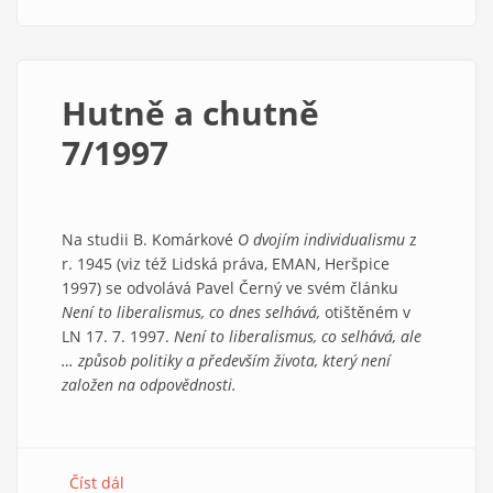
Hutně
a
chutně
8/1997
Hutně a chutně
7/1997
Na studii B. Komárkové
O dvojím individualismu
z
r. 1945 (viz též Lidská práva, EMAN, Heršpice
1997) se odvolává Pavel Černý ve svém článku
Není to liberalismus, co dnes selhává,
otištěném v
LN 17. 7. 1997.
Není to liberalismus, co selhává, ale
… způsob politiky a především života, který není
založen na odpovědnosti.
Číst dál
about