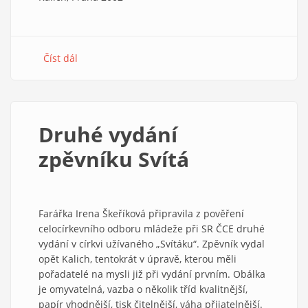
Číst dál
about
Hutně
a
chutně
2/2003
Druhé vydání
zpěvníku Svítá
Farářka Irena Škeříková připravila z pověření
celocírkevního odboru mládeže při SR ČCE druhé
vydání v církvi užívaného „Svítáku“. Zpěvník vydal
opět Kalich, tentokrát v úpravě, kterou měli
pořadatelé na mysli již při vydání prvním. Obálka
je omyvatelná, vazba o několik tříd kvalitnější,
papír vhodnější, tisk čitelnější, váha přijatelnější.