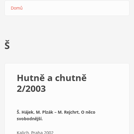
Domů
Drobečková
navigace
Š
Hutně a chutně
2/2003
Š. Hájek, M. Plzák – M. Rejchrt, O něco
svobodnější.
Kalich, Praha 2002