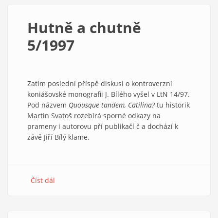
chutně
6/1997
Hutně a chutně
5/1997
Zatím poslední příspě diskusi o kontroverzní
koniášovské monografii J. Bílého vyšel v LtN 14/97.
Pod názvem
Quousque tandem, Catilina?
tu historik
Martin Svatoš rozebírá sporné odkazy na
prameny i autorovu pří publikačí č a dochází k
závě Jiří Bílý klame.
Číst dál
about
Hutně
a
chutně