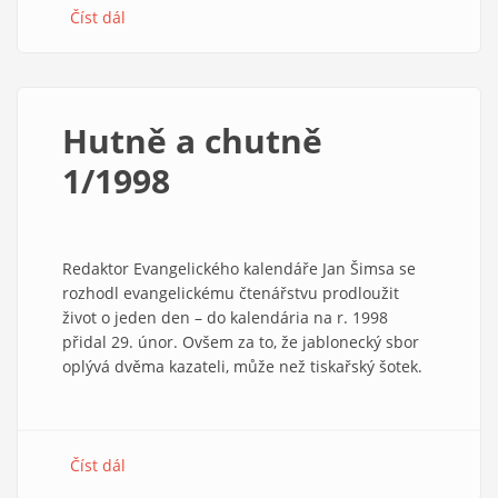
Číst dál
about
Hutně
a
chutně
2/1998
Hutně a chutně
1/1998
Redaktor Evangelického kalendáře Jan Šimsa se
rozhodl evangelickému čtenářstvu prodloužit
život o jeden den – do kalendária na r. 1998
přidal 29. únor. Ovšem za to, že jablonecký sbor
oplývá dvěma kazateli, může než tiskařský šotek.
Číst dál
about
Hutně