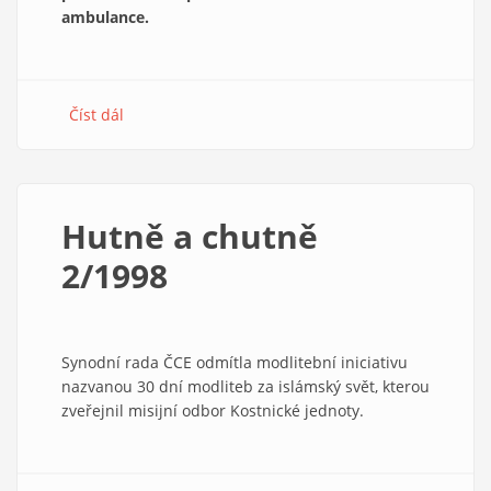
ambulance.
Číst dál
about
Hutně
a
chutně
8/1998
Hutně a chutně
2/1998
Synodní rada ČCE odmítla modlitební iniciativu
nazvanou 30 dní modliteb za islámský svět, kterou
zveřejnil misijní odbor Kostnické jednoty.