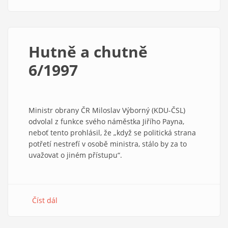
Hutně
a
chutně
7/1997
Hutně a chutně
6/1997
Ministr obrany ČR Miloslav Výborný (KDU-ČSL)
odvolal z funkce svého náměstka Jiřího Payna,
neboť tento prohlásil, že „když se politická strana
potřetí nestrefí v osobě ministra, stálo by za to
uvažovat o jiném přístupu“.
Číst dál
about
Hutně
a