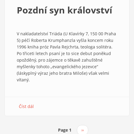
5/1997
Pozdní syn království
V nakladatelství Triáda (U Klavírky 7, 150 00 Praha
5) péčí Roberta Krumphanzla vyšla koncem roku
1996 kniha próz Pavla Rejchrta, teologa solitéra.
Po třiceti letech psaní je to sice debut poněkud
opožděný, pro zájemce o těkavě zahuštěné
myšlenky tohoto „evangelického jezevce“
(láskyplný výraz jeho bratra Miloše) však velmi
vítaný.
Číst dál
about
Pozdní
syn
království
Page 1
Následující
››