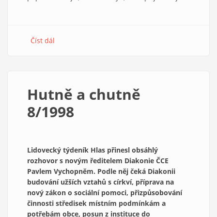
Číst dál
about
Druhé
vydání
zpěvníku
Svítá
Hutně a chutně
8/1998
Lidovecký týdeník Hlas přinesl obsáhlý
rozhovor s novým ředitelem Diakonie ČCE
Pavlem Vychopněm. Podle něj čeká Diakonii
budování užších vztahů s církví, příprava na
nový zákon o sociální pomoci, přizpůsobování
činnosti středisek místním podmínkám a
potřebám obce, posun z instituce do