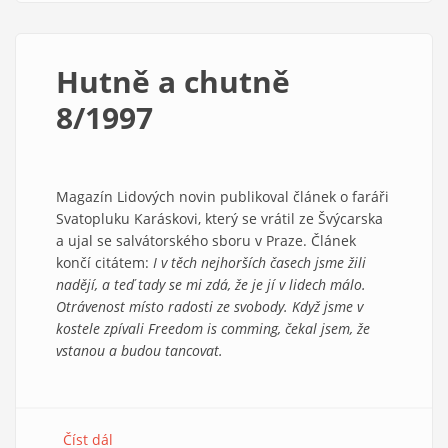
a
chutně
1/1998
Hutně a chutně
8/1997
Magazín Lidových novin publikoval článek o faráři
Svatopluku Karáskovi, který se vrátil ze Švýcarska
a ujal se salvátorského sboru v Praze. Článek
končí citátem:
I v těch nejhorších časech jsme žili
nadějí, a teď tady se mi zdá, že je jí v lidech málo.
Otrávenost místo radosti ze svobody. Když jsme v
kostele zpívali Freedom is comming, čekal jsem, že
vstanou a budou tancovat.
Číst dál
about