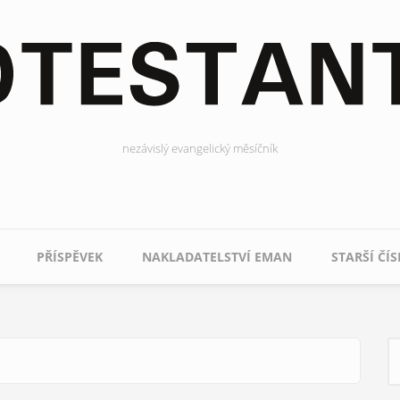
nezávislý evangelický měsíčník
PŘÍSPĚVEK
NAKLADATELSTVÍ EMAN
STARŠÍ ČÍS
H