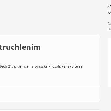
Za
v
Ne
n
 truchlením
ech 21. prosince na pražské Filosofické fakultě se