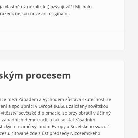
a vlastně už několik let) ozývají vůči Michalu
žení, nejsou nové ani originální.
inským procesem
tace mezi Západem a Východem zůstává skutečnost, že
ení a spolupráci v Evropě (KBSE), založený sovětskou
vítězství sovětské diplomacie, se brzy obrátil v účinný
v a západních demokracií, a tak se stal zásadním
stických režimů východní Evropy a Sovětského svazu.“
ocesu, citované zde z úst předsedy Nizozemského