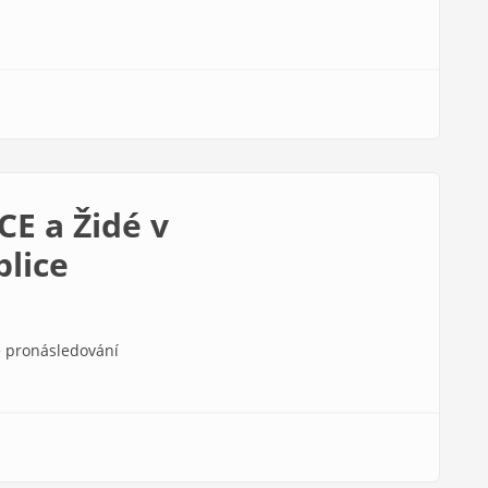
CE a Židé v
lice
bě pronásledování