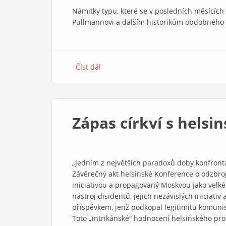
Námitky typu, které se v posledních měsících (
Pullmannovi a dalším historikům obdobného ra
Číst dál
about
Jak
vystihnout
podstatu
problému
Zápas církví s hels
komunistické
diktatury
„Jedním z největších paradoxů doby konfron
Závěrečný akt helsinské Konference o odzbroj
iniciativou a propagovaný Moskvou jako velké 
nástroj disidentů, jejich nezávislých iniciati
příspěvkem, jenž podkopal legitimitu komuni
Toto „intrikánské“ hodnocení helsinského pr