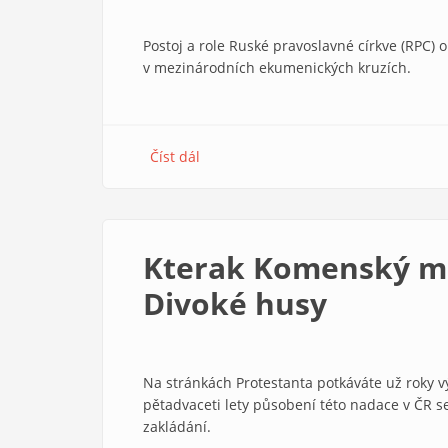
Postoj a role Ruské pravoslavné církve (RPC) 
v mezinárodních ekumenických kruzích.
Číst dál
about
Mezinárodní
ekumena
a
postoj
Kterak Komenský mů
Ruské
pravoslavné
Divoké husy
církve
k
válce
na
Na stránkách Protestanta potkáváte už roky v
Ukrajině
pětadvaceti lety působení této nadace v ČR se 
zakládání.