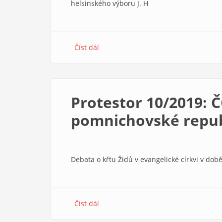
helsinského výboru J. H
Číst dál
about
Zápas
církví
s
helsinským
Protestor 10/2019: Č
procesem
pomnichovské repub
Debata o křtu Židů v evangelické církvi v do
Číst dál
about
Protestor