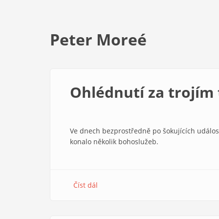
Peter Moreé
Ohlédnutí za trojím
Ve dnech bezprostředně po šokujících událost
konalo několik bohoslužeb.
Číst dál
about
Ohlédnutí
za
trojím