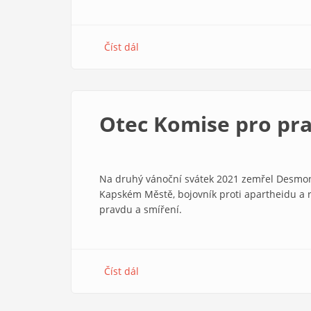
Číst dál
about
Kterak
Komenský
může
za
Otec Komise pro pra
založení
Nadace
Divoké
husy
Na druhý vánoční svátek 2021 zemřel Desmond
Kapském Městě, bojovník proti apartheidu a 
pravdu a smíření.
Číst dál
about
Otec
Komise