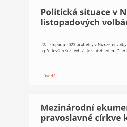
truchlením
Politická situace v 
listopadových volbá
22. listopadu 2023 proběhly v Nizozemí volby
a především šok. Vyhrál je s přehledem Geert
Číst dál
about
Politická
situace
v
Nizozemí
Mezinárodní ekumen
po
listopadových
pravoslavné církve 
volbách