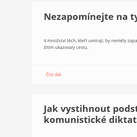
pro
pravdu
Nezapomínejte na ty
a
smíření
V množství těch, kteří umírají, by neměly zapa
žitím ukazovaly cestu.
Číst dál
about
Nezapomínejte
na
ty,
kteří
Jak vystihnout pod
ukazovali
cestu
komunistické dikta