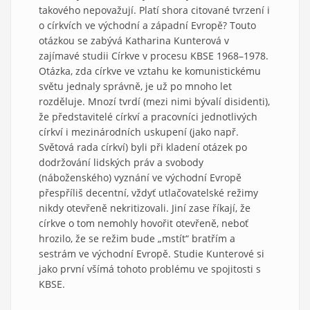
takového nepovažují. Platí shora citované tvrzení i
o církvích ve východní a západní Evropě? Touto
otázkou se zabývá Katharina Kunterová v
zajímavé studii Církve v procesu KBSE 1968–1978.
Otázka, zda církve ve vztahu ke komunistickému
světu jednaly správně, je už po mnoho let
rozděluje. Mnozí tvrdí (mezi nimi bývalí disidenti),
že představitelé církví a pracovníci jednotlivých
církví i mezinárodních uskupení (jako např.
Světová rada církví) byli při kladení otázek po
dodržování lidských práv a svobody
(náboženského) vyznání ve východní Evropě
přespříliš decentní, vždyť utlačovatelské režimy
nikdy otevřeně nekritizovali. Jiní zase říkají, že
církve o tom nemohly hovořit otevřeně, neboť
hrozilo, že se režim bude „mstít“ bratřím a
sestrám ve východní Evropě. Studie Kunterové si
jako první všímá tohoto problému ve spojitosti s
KBSE.