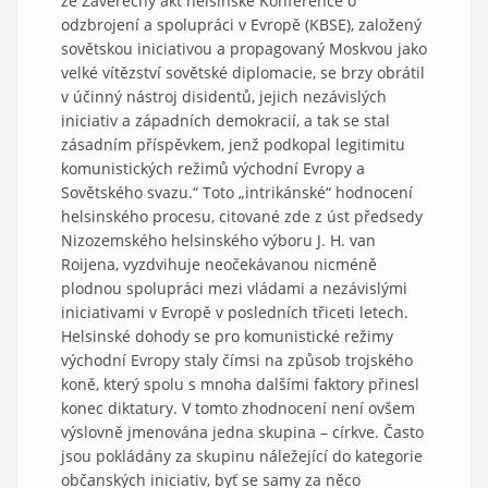
že Závěrečný akt helsinské Konference o
odzbrojení a spolupráci v Evropě (KBSE), založený
sovětskou iniciativou a propagovaný Moskvou jako
velké vítězství sovětské diplomacie, se brzy obrátil
v účinný nástroj disidentů, jejich nezávislých
iniciativ a západních demokracií, a tak se stal
zásadním příspěvkem, jenž podkopal legitimitu
komunistických režimů východní Evropy a
Sovětského svazu.“ Toto „intrikánské“ hodnocení
helsinského procesu, citované zde z úst předsedy
Nizozemského helsinského výboru J. H. van
Roijena, vyzdvihuje neočekávanou nicméně
plodnou spolupráci mezi vládami a nezávislými
iniciativami v Evropě v posledních třiceti letech.
Helsinské dohody se pro komunistické režimy
východní Evropy staly čímsi na způsob trojského
koně, který spolu s mnoha dalšími faktory přinesl
konec diktatury. V tomto zhodnocení není ovšem
výslovně jmenována jedna skupina – církve. Často
jsou pokládány za skupinu náležející do kategorie
občanských iniciativ, byť se samy za něco