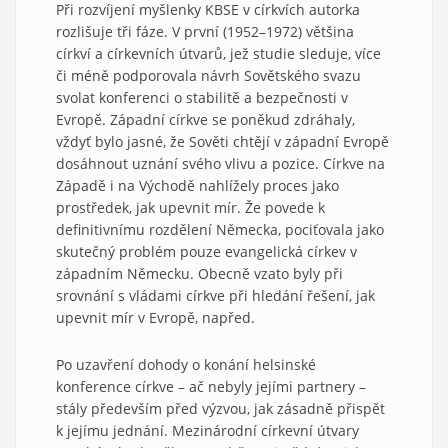
Při rozvíjení myšlenky KBSE v církvích autorka
rozlišuje tři fáze. V první (1952–1972) většina
církví a církevních útvarů, jež studie sleduje, více
či méně podporovala návrh Sovětského svazu
svolat konferenci o stabilitě a bezpečnosti v
Evropě. Západní církve se poněkud zdráhaly,
vždyť bylo jasné, že Sověti chtějí v západní Evropě
dosáhnout uznání svého vlivu a pozice. Církve na
Západě i na Východě nahlížely proces jako
prostředek, jak upevnit mír. Že povede k
definitivnímu rozdělení Německa, pociťovala jako
skutečný problém pouze evangelická církev v
západním Německu. Obecně vzato byly při
srovnání s vládami církve při hledání řešení, jak
upevnit mír v Evropě, napřed.
Po uzavření dohody o konání helsinské
konference církve – ač nebyly jejími partnery –
stály především před výzvou, jak zásadně přispět
k jejímu jednání. Mezinárodní církevní útvary