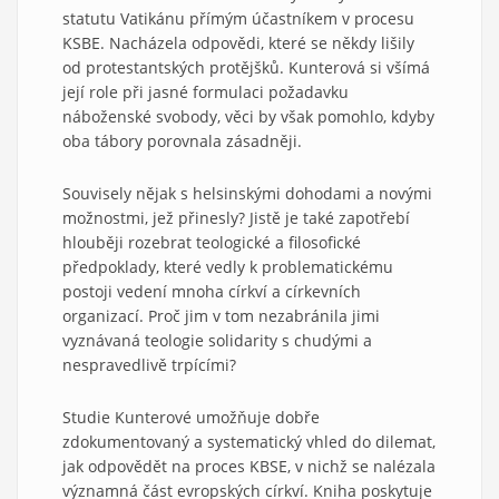
statutu Vatikánu přímým účastníkem v procesu
KSBE. Nacházela odpovědi, které se někdy lišily
od protestantských protějšků. Kunterová si všímá
její role při jasné formulaci požadavku
náboženské svobody, věci by však pomohlo, kdyby
oba tábory porovnala zásadněji.
Souvisely nějak s helsinskými dohodami a novými
možnostmi, jež přinesly? Jistě je také zapotřebí
hlouběji rozebrat teologické a filosofické
předpoklady, které vedly k problematickému
postoji vedení mnoha církví a církevních
organizací. Proč jim v tom nezabránila jimi
vyznávaná teologie solidarity s chudými a
nespravedlivě trpícími?
Studie Kunterové umožňuje dobře
zdokumentovaný a systematický vhled do dilemat,
jak odpovědět na proces KBSE, v nichž se nalézala
významná část evropských církví. Kniha poskytuje