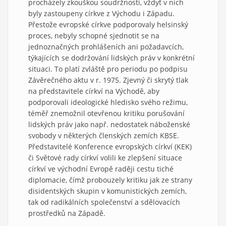
procházely zkouškou soudržnosti, vždyť v nich
byly zastoupeny církve z Východu i Západu.
Přestože evropské církve podporovaly helsinský
proces, nebyly schopné sjednotit se na
jednoznačných prohlášeních ani požadavcích,
týkajících se dodržování lidských práv v konkrétní
situaci. To platí zvláště pro periodu po podpisu
Závěrečného aktu v r. 1975. Zjevný či skrytý tlak
na představitele církví na Východě, aby
podporovali ideologické hledisko svého režimu,
téměř znemožnil otevřenou kritiku porušování
lidských práv jako např. nedostatek náboženské
svobody v některých členských zemích KBSE.
Představitelé Konference evropských církví (KEK)
či Světové rady církví volili ke zlepšení situace
církví ve východní Evropě raději cestu tiché
diplomacie, čímž probouzely kritiku jak ze strany
disidentských skupin v komunistických zemích,
tak od radikálních společenství a sdělovacích
prostředků na Západě.