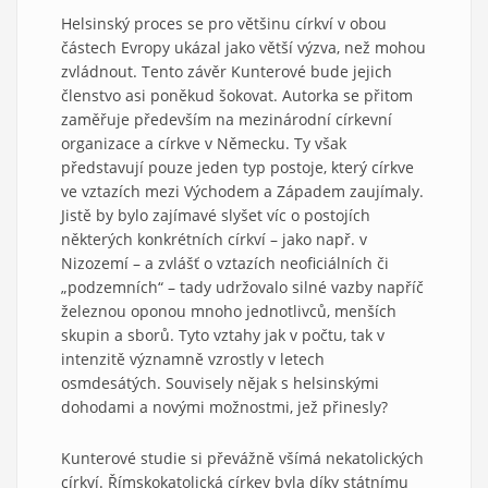
Helsinský proces se pro většinu církví v obou
částech Evropy ukázal jako větší výzva, než mohou
zvládnout. Tento závěr Kunterové bude jejich
členstvo asi poněkud šokovat. Autorka se přitom
zaměřuje především na mezinárodní církevní
organizace a církve v Německu. Ty však
představují pouze jeden typ postoje, který církve
ve vztazích mezi Východem a Západem zaujímaly.
Jistě by bylo zajímavé slyšet víc o postojích
některých konkrétních církví – jako např. v
Nizozemí – a zvlášť o vztazích neoficiálních či
„podzemních“ – tady udržovalo silné vazby napříč
železnou oponou mnoho jednotlivců, menších
skupin a sborů. Tyto vztahy jak v počtu, tak v
intenzitě významně vzrostly v letech
osmdesátých. Souvisely nějak s helsinskými
dohodami a novými možnostmi, jež přinesly?
Kunterové studie si převážně všímá nekatolických
církví. Římskokatolická církev byla díky státnímu