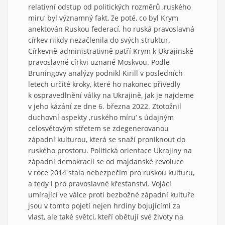
relativní odstup od politických rozměrů ‚ruského
miru‘ byl významný fakt, že poté, co byl Krym
anektován Ruskou federací, ho ruská pravoslavná
církev nikdy nezačlenila do svých struktur.
Církevně-administrativně patří Krym k Ukrajinské
pravoslavné církvi uznané Moskvou. Podle
Bruningovy analýzy podnikl Kirill v posledních
letech určité kroky, které ho nakonec přivedly
k ospravedlnění války na Ukrajině, jak je najdeme
v jeho kázání ze dne 6. března 2022. Ztotožnil
duchovní aspekty ‚ruského míru‘ s údajným
celosvětovým střetem se zdegenerovanou
západní kulturou, která se snaží proniknout do
ruského prostoru. Politická orientace Ukrajiny na
západní demokracii se od majdanské revoluce
v roce 2014 stala nebezpečím pro ruskou kulturu,
a tedy i pro pravoslavné křesťanství. Vojáci
umírající ve válce proti bezbožné západní kultuře
jsou v tomto pojetí nejen hrdiny bojujícími za
vlast, ale také světci, kteří obětují své životy na