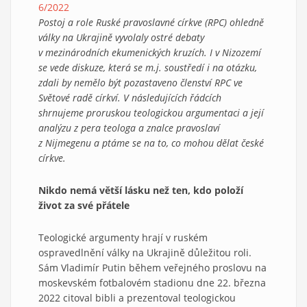
6/2022
Postoj a role Ruské pravoslavné církve (RPC) ohledně
války na Ukrajině vyvolaly ostré debaty
v mezinárodních ekumenických kruzích. I v Nizozemí
se vede diskuze, která se m.j. soustředí i na otázku,
zdali by nemělo být pozastaveno členství RPC ve
Světové radě církví. V následujících řádcích
shrnujeme proruskou teologickou argumentaci a její
analýzu z pera teologa a znalce pravoslaví
z Nijmegenu a ptáme se na to, co mohou dělat české
církve.
Nikdo nemá větší lásku než ten, kdo položí
život za své přátele
Teologické argumenty hrají v ruském
ospravedlnění války na Ukrajině důležitou roli.
Sám Vladimír Putin během veřejného proslovu na
moskevském fotbalovém stadionu dne 22. března
2022 citoval bibli a prezentoval teologickou