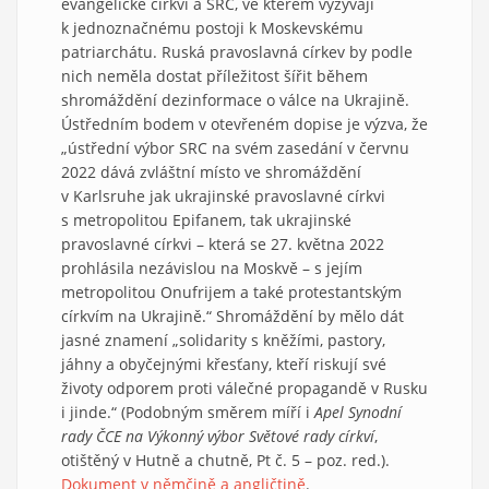
evangelické církvi a SRC, ve kterém vyzývají
k jednoznačnému postoji k Moskevskému
patriarchátu. Ruská pravoslavná církev by podle
nich neměla dostat příležitost šířit během
shromáždění dezinformace o válce na Ukrajině.
Ústředním bodem v otevřeném dopise je výzva, že
„ústřední výbor SRC na svém zasedání v červnu
2022 dává zvláštní místo ve shromáždění
v Karlsruhe jak ukrajinské pravoslavné církvi
s metropolitou Epifanem, tak ukrajinské
pravoslavné církvi – která se 27. května 2022
prohlásila nezávislou na Moskvě – s jejím
metropolitou Onufrijem a také protestantským
církvím na Ukrajině.“ Shromáždění by mělo dát
jasné znamení „solidarity s kněžími, pastory,
jáhny a obyčejnými křesťany, kteří riskují své
životy odporem proti válečné propagandě v Rusku
i jinde.“ (Podobným směrem míří i
Apel Synodní
rady ČCE na Výkonný výbor Světové rady církví
,
otištěný v Hutně a chutně, Pt č. 5 – poz. red.).
Dokument v němčině a angličtině
.