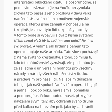
interpretaci biblického citátu. Je pozoruhodné, že
podle videozáznamu (je na YouTube) vyvolala
zrovna tato pasáž z jeho proslovu v davu velké
nadšení. „Hlavním cílem a motivem vojenské
operace, kterou jsme zahájili v Donbasu a na
Ukrajině, je zbavit tyto lidi utrpení, genocidy.
V tomto bodě si vybavuji slova z Písma svatého:
Nikdo nemá větší lásku než ten, kdo položí život za
své přátele
. A vidíme, jak hrdinně během této
operace bojuje naše armáda. Tato slova pocházejí
z Písma svatého křesťanství, z toho, co milují ti,
kdo toto náboženství vyznávají. Ale podstatou je,
že se jedná o univerzální hodnotu pro všechny
národy a národy všech náboženství v Rusku,
a především pro naše lidi. Nejlepším důkazem
toho je, jak naši spoluobčané v této operaci bojují
a jednají: bok po boku, navzájem si pomáhají
a podporují se. Pokud budou muset, přikryjí se
navzájem svými těly, aby ochránili svého druha
před kulkou na bitevním poli, jako by zachránili