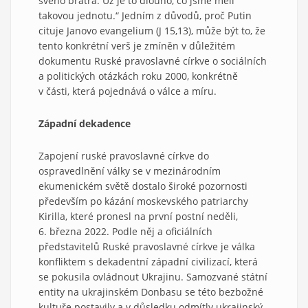
svého bratra. Už je to dlouho, co jsme měli
takovou jednotu.“ Jedním z důvodů, proč Putin
cituje Janovo evangelium (J 15,13), může být to, že
tento konkrétní verš je zmíněn v důležitém
dokumentu Ruské pravoslavné církve o sociálních
a politických otázkách roku 2000, konkrétně
v části, která pojednává o válce a míru.
Západní dekadence
Zapojení ruské pravoslavné církve do
ospravedlnění války se v mezinárodním
ekumenickém světě dostalo široké pozornosti
především po kázání moskevského patriarchy
Kirilla, které pronesl na první postní neděli,
6. března 2022. Podle něj a oficiálních
představitelů Ruské pravoslavné církve je válka
konfliktem s dekadentní západní civilizací, která
se pokusila ovládnout Ukrajinu. Samozvané státní
entity na ukrajinském Donbasu se této bezbožné
kultuře postavily a v důsledku odmítly ukrajinský