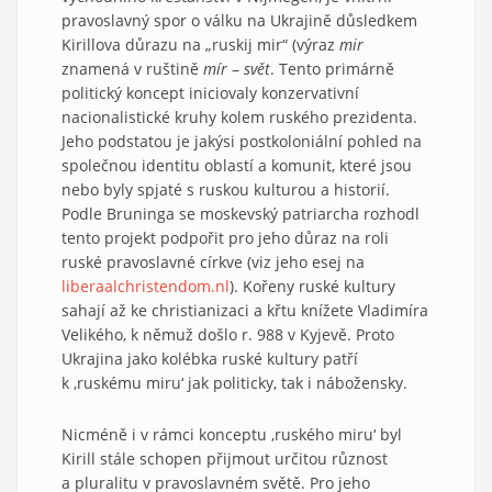
pravoslavný spor o válku na Ukrajině důsledkem
Kirillova důrazu na „ruskij mir“ (výraz
mir
znamená v ruštině
mír
–
svět
. Tento primárně
politický koncept iniciovaly konzervativní
nacionalistické kruhy kolem ruského prezidenta.
Jeho podstatou je jakýsi postkoloniální pohled na
společnou identitu oblastí a komunit, které jsou
nebo byly spjaté s ruskou kulturou a historií.
Podle Bruninga se moskevský patriarcha rozhodl
tento projekt podpořit pro jeho důraz na roli
ruské pravoslavné církve (viz jeho esej na
liberaalchristendom.nl
). Kořeny ruské kultury
sahají až ke christianizaci a křtu knížete Vladimíra
Velikého, k němuž došlo r. 988 v Kyjevě. Proto
Ukrajina jako kolébka ruské kultury patří
k ‚ruskému miru‘ jak politicky, tak i nábožensky.
Nicméně i v rámci konceptu ‚ruského miru‘ byl
Kirill stále schopen přijmout určitou různost
a pluralitu v pravoslavném světě. Pro jeho