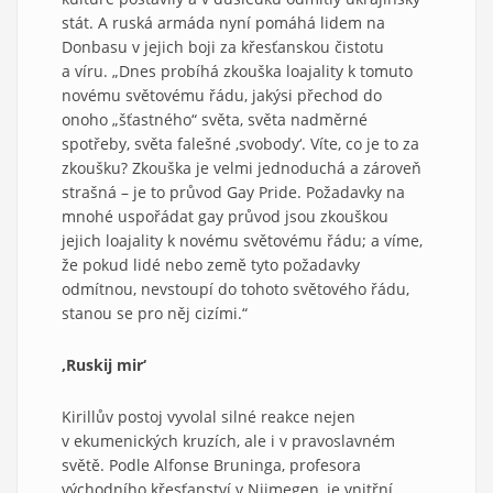
stát. A ruská armáda nyní pomáhá lidem na
Donbasu v jejich boji za křesťanskou čistotu
a víru. „Dnes probíhá zkouška loajality k tomuto
novému světovému řádu, jakýsi přechod do
onoho „šťastného“ světa, světa nadměrné
spotřeby, světa falešné ‚svobody‘. Víte, co je to za
zkoušku? Zkouška je velmi jednoduchá a zároveň
strašná – je to průvod Gay Pride. Požadavky na
mnohé uspořádat gay průvod jsou zkouškou
jejich loajality k novému světovému řádu; a víme,
že pokud lidé nebo země tyto požadavky
odmítnou, nevstoupí do tohoto světového řádu,
stanou se pro něj cizími.“
‚Ruskij mir‘
Kirillův postoj vyvolal silné reakce nejen
v ekumenických kruzích, ale i v pravoslavném
světě. Podle Alfonse Bruninga, profesora
východního křesťanství v Nijmegen, je vnitřní