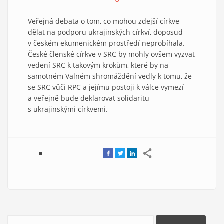
Veřejná debata o tom, co mohou zdejší církve
dělat na podporu ukrajinských církví, doposud
v českém ekumenickém prostředí neprobíhala.
České členské církve v SRC by mohly ovšem vyzvat
vedení SRC k takovým krokům, které by na
samotném Valném shromáždění vedly k tomu, že
se SRC vůči RPC a jejímu postoji k válce vymezí
a veřejně bude deklarovat solidaritu
s ukrajinskými církvemi.
Hledat