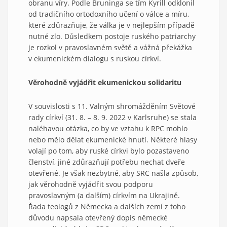
obranu víry. Podle Bruninga se tím Kyrill odklonil
od tradičního ortodoxního učení o válce a míru,
které zdůrazňuje, že válka je v nejlepším případě
nutné zlo. Důsledkem postoje ruského patriarchy
je rozkol v pravoslavném světě a vážná překážka
v ekumenickém dialogu s ruskou církví.
Věrohodně vyjádřit ekumenickou solidaritu
V souvislosti s 11. Valným shromážděním Světové
rady církví (31. 8. – 8. 9. 2022 v Karlsruhe) se stala
naléhavou otázka, co by ve vztahu k RPC mohlo
nebo mělo dělat ekumenické hnutí. Některé hlasy
volají po tom, aby ruské církvi bylo pozastaveno
členství, jiné zdůrazňují potřebu nechat dveře
otevřené. Je však nezbytné, aby SRC našla způsob,
jak věrohodně vyjádřit svou podporu
pravoslavným (a dalším) církvím na Ukrajině.
Řada teologů z Německa a dalších zemí z toho
důvodu napsala otevřený dopis německé