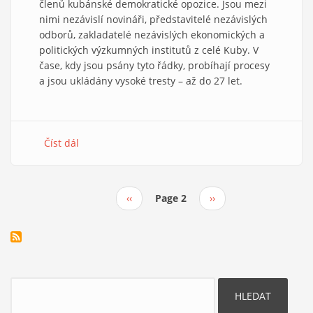
členů kubánské demokratické opozice. Jsou mezi
nimi nezávislí novináři, představitelé nezávislých
odborů, zakladatelé nezávislých ekonomických a
politických výzkumných institutů z celé Kuby. V
čase, kdy jsou psány tyto řádky, probíhají procesy
a jsou ukládány vysoké tresty – až do 27 let.
Číst dál
about
Kubánské
procesy
Předchozí
‹‹
Page 2
Následující
››
Pagination
stránka
stránka
Hledat