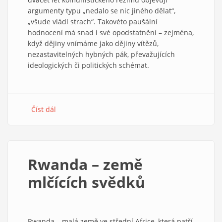
argumenty typu „nedalo se nic jiného dělat“,
„všude vládl strach“. Takovéto paušální
hodnocení má snad i své opodstatnění – zejména,
když dějiny vnímáme jako dějiny vítězů,
nezastavitelných hybných pák, převažujících
ideologických či politických schémat.
Číst dál
about
Příběhy
proti
beznaději
Rwanda – země
mlčících svědků
Rwanda – malá země ve střední Africe, která patří