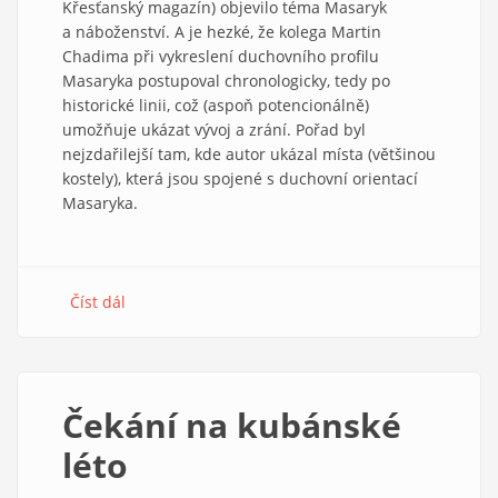
Křesťanský magazín) objevilo téma Masaryk
a náboženství. A je hezké, že kolega Martin
Chadima při vykreslení duchovního profilu
Masaryka postupoval chronologicky, tedy po
historické linii, což (aspoň potencionálně)
umožňuje ukázat vývoj a zrání. Pořad byl
nejzdařilejší tam, kde autor ukázal místa (většinou
kostely), která jsou spojené s duchovní orientací
Masaryka.
Číst dál
about
Několik
poznámek
k
dokumentu
Čekání na kubánské
Masaryk
a náboženství
léto