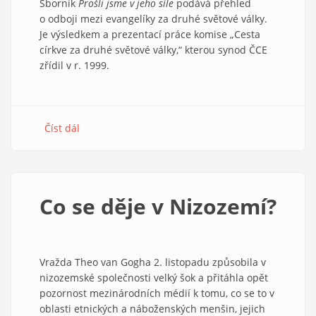
Sborník
Prošli jsme v jeho síle
podává přehled
o odboji mezi evangelíky za druhé světové války.
Je výsledkem a prezentací práce komise „Cesta
církve za druhé světové války,“ kterou synod ČCE
zřídil v r. 1999.
Číst dál
about
Čeští
evangelíci
za
války
Co se děje v Nizozemí?
Vražda Theo van Gogha 2. listopadu způsobila v
nizozemské společnosti velký šok a přitáhla opět
pozornost mezinárodních médií k tomu, co se to v
oblasti etnických a náboženských menšin, jejich