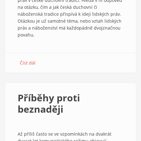
práv v české duchovní tradici. Hledá v ní odpověď
na otázku, čím a jak česká duchovní či
náboženská tradice přispívá k ideji lidských práv.
Otázkou je už samotné téma, nebo vztah lidských
práv a náboženství má každopádně dvojznačnou
povahu.
Číst dál
about
Kořeny
zápasu
o
lidskou
Příběhy proti
důstojnost
beznaději
Až příliš často se ve vzpomínkách na dvakrát
dvacet let komunistického režimu objevují