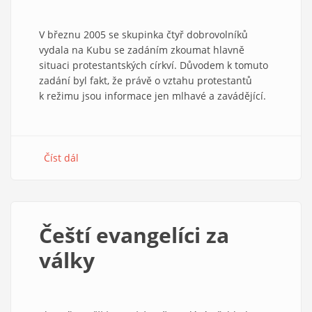
V březnu 2005 se skupinka čtyř dobrovolníků
vydala na Kubu se zadáním zkoumat hlavně
situaci protestantských církví. Důvodem k tomuto
zadání byl fakt, že právě o vztahu protestantů
k režimu jsou informace jen mlhavé a zavádějící.
Číst dál
about
Čekání
na
kubánské
léto
Čeští evangelíci za
války