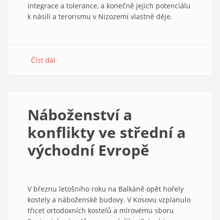
integrace a tolerance, a konečně jejich potenciálu
k násilí a terorismu v Nizozemí vlastně děje.
Číst dál
about
Co
se
děje
v
Náboženství a
Nizozemí?
konflikty ve střední a
východní Evropě
V březnu letošního roku na Balkáně opět hořely
kostely a náboženské budovy. V Kosovu vzplanulo
třicet ortodoxních kostelů a mírovému sboru