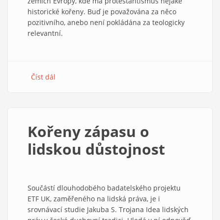
zemích Evropy, kde má protestantismus nějaké
historické kořeny. Buď je považována za něco
pozitivního, anebo není pokládána za teologicky
relevantní.
Číst dál
about
Proč
dnes
znovu
hovořit
Kořeny zápasu o
o sekularizaci
lidskou důstojnost
Součástí dlouhodobého badatelského projektu
ETF UK, zaměřeného na lidská práva, je i
srovnávací studie Jakuba S. Trojana Idea lidských