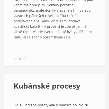
k těm malebnějším. Hektary porostlé
banánovníky, malé domky slepené z hlíny nebo
vlastních pálených cihel, políčka ručně
obdělávaná a vulkány, které zemi dodávají
specifický kolorit. I v prosinci je zde příjemné
vlhké teplo, všude kvetou nějaké květy a řičí ptáci,
radující se z toho pozemského ráje.
Číst dál
about
Rwanda
–
země
mlčících
Kubánské procesy
svědků
Od 18. března pozatýkala kubánská policie 78