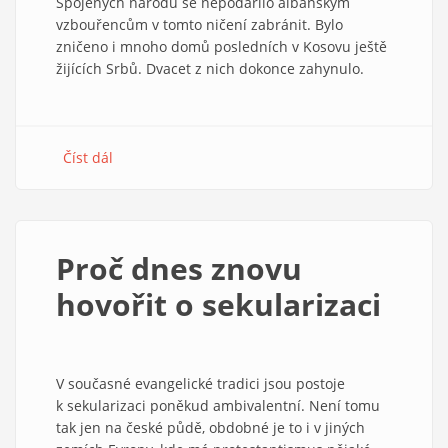
Spojených národů se nepodařilo albánským
vzbouřencům v tomto ničení zabránit. Bylo
zničeno i mnoho domů posledních v Kosovu ještě
žijících Srbů. Dvacet z nich dokonce zahynulo.
Číst dál
about
Náboženství
a
konflikty
ve
Proč dnes znovu
střední
a
hovořit o sekularizaci
východní
Evropě
V současné evangelické tradici jsou postoje
k sekularizaci poněkud ambivalentní. Není tomu
tak jen na české půdě, obdobné je to i v jiných