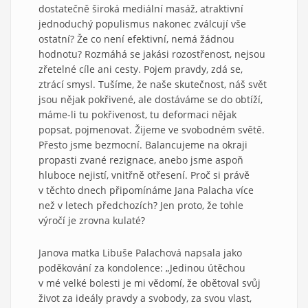
dostatečně široká mediální masáž, atraktivní
jednoduchý populismus nakonec zválcují vše
ostatní? Že co není efektivní, nemá žádnou
hodnotu? Rozmáhá se jakási rozostřenost, nejsou
zřetelné cíle ani cesty. Pojem pravdy, zdá se,
ztrácí smysl. Tušíme, že naše skutečnost, náš svět
jsou nějak pokřivené, ale dostáváme se do obtíží,
máme-li tu pokřivenost, tu deformaci nějak
popsat, pojmenovat. Žijeme ve svobodném světě.
Přesto jsme bezmocní. Balancujeme na okraji
propasti zvané rezignace, anebo jsme aspoň
hluboce nejistí, vnitřně otřesení. Proč si právě
v těchto dnech připomínáme Jana Palacha více
než v letech předchozích? Jen proto, že tohle
výročí je zrovna kulaté?
Janova matka Libuše Palachová napsala jako
poděkování za kondolence: „Jedinou útěchou
v mé velké bolesti je mi vědomí, že obětoval svůj
život za ideály pravdy a svobody, za svou vlast,