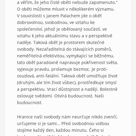
a věřím, že jeho čisté oběti nebude zapomenuto.“
O oběti můžeme mluvit v několikerém významu.
V souvislosti s Janem Palachem jde o oběť
dobrovolnou, svobodnou, ve vztahu ke
společenství, jehož je obětovaný součástí, ve
vztahu k jeho aktuálnímu stavu a v perspektivě
naděje. Taková oběť je prostorem skutečné
svobody. Nezařaditelná do stávajících poměrů,
neměřitelná efektivitou, vymykající se běžnému,
tato oběť paradoxně napravuje pokřivenost světa,
vyjevuje pravdu, prolamuje bezmoc. Je proti-
osudová, anti-fatální. Taková oběť umožňuje život
(druhým, ale tím život vůbec), prostředkuje smysl
a perspektivu. Vrací důstojnost a naději. Bolestně
oslovuje svědomí. Otvírá budoucnost. Naši
budoucnost.
Hranice naší svobody nám neurčuje nikdo zvenčí,
určujeme si je sami… Před svobodnou volbou
stojíme každý den, každou minutu. Čeho si