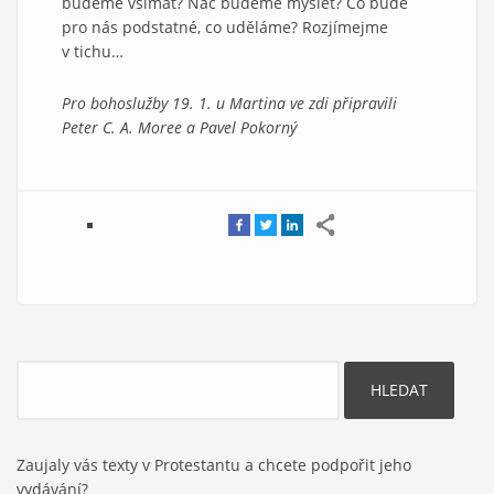
budeme všímat? Nač budeme myslet? Co bude
pro nás podstatné, co uděláme? Rozjímejme
v tichu…
Pro bohoslužby 19. 1. u Martina ve zdi připravili
Peter C. A. Moree a Pavel Pokorný
Hledat
Zaujaly vás texty v Protestantu a chcete podpořit jeho
vydávání?