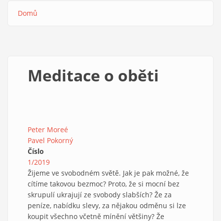
Domů
Drobečková
navigace
Meditace o oběti
Peter Moreé
Pavel Pokorný
Číslo
1/2019
Žijeme ve svobodném světě. Jak je pak možné, že
cítíme takovou bezmoc? Proto, že si mocní bez
skrupulí ukrajují ze svobody slabších? Že za
peníze, nabídku slevy, za nějakou odměnu si lze
koupit všechno včetně mínění většiny? Že