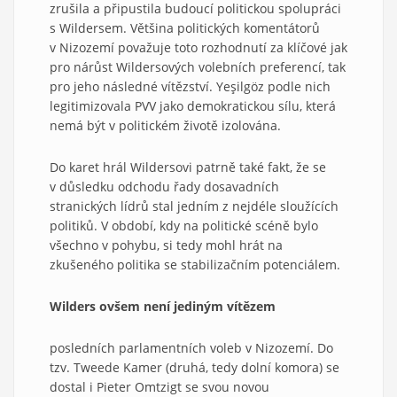
zrušila a připustila budoucí politickou spolupráci
s Wildersem. Většina politických komentátorů
v Nizozemí považuje toto rozhodnutí za klíčové jak
pro nárůst Wildersových volebních preferencí, tak
pro jeho následné vítězství. Yeşilgöz podle nich
legitimizovala PVV jako demokratickou sílu, která
nemá být v politickém životě izolována.
Do karet hrál Wildersovi patrně také fakt, že se
v důsledku odchodu řady dosavadních
stranických lídrů stal jedním z nejdéle sloužících
politiků. V období, kdy na politické scéně bylo
všechno v pohybu, si tedy mohl hrát na
zkušeného politika se stabilizačním potenciálem.
Wilders ovšem není jediným vítězem
posledních parlamentních voleb v Nizozemí. Do
tzv. Tweede Kamer (druhá, tedy dolní komora) se
dostal i Pieter Omtzigt se svou novou