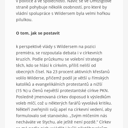
v politice a ve společnosti. Navíc se ve Omtzigtově
straně pohybuje několik osobností, pro které by
vládní spolupráce s Wildersem byla velmi hořkou
pilulkou.
O tom, jak se postavit
k perspektivě vlády s Wildersem na pozici
premiéra, se rozpoutala debata i v církevních
kruzích. Podle průzkumu se volební strategie
těch, kdo se hlásí k církvím, příliš neliší od
obecných čísel. Na 23 procent aktivních křesťanů
volilo Wilderse, přičemž podíl je větší u římských
katolíků a evangelikálních protestantů a nižší
(15 %) u členů největší protestantské církve PKN.
Posledně jmenovaná církev doposud k výsledkům
voleb mlčí, což u některých farářů vyvolává kritiku.
Někteří zveřejnili svůj apel na církevní vedení, aby
formulovalo své stanovisko. „Svým mlčením nás
necháváte ve štychu, ale ještě není pozdě.“ Církev