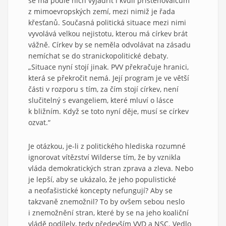
se má podle nich vyjádřit i kvůli přistěhovalcům
z mimoevropských zemí, mezi nimiž je řada
křesťanů. Současná politická situace mezi nimi
vyvolává velkou nejistotu, kterou má církev brát
vážně. Církev by se neměla odvolávat na zásadu
nemíchat se do stranickopolitické debaty.
„Situace nyní stojí jinak. PVV překračuje hranici,
která se překročit nemá. Její program je ve větší
části v rozporu s tím, za čím stojí církev, není
slučitelný s evangeliem, které mluví o lásce
k bližním. Když se toto nyní děje, musí se církev
ozvat.“
Je otázkou, je-li z politického hlediska rozumné
ignorovat vítězství Wilderse tím, že by vznikla
vláda demokratických stran zprava a zleva. Nebo
je lepší, aby se ukázalo, že jeho populistické
a neofašistické koncepty nefungují? Aby se
takzvaně znemožnil? To by ovšem sebou neslo
i znemožnění stran, které by se na jeho koaliční
vládě podílely, tedy především VVD a NSC. Vedlo