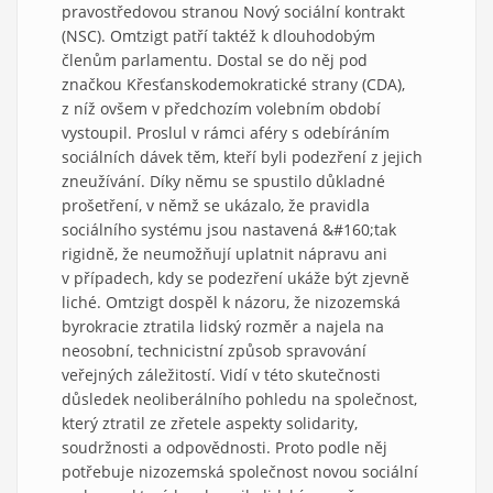
pravostředovou stranou Nový sociální kontrakt
(NSC). Omtzigt patří taktéž k dlouhodobým
členům parlamentu. Dostal se do něj pod
značkou Křesťanskodemokratické strany (CDA),
z níž ovšem v předchozím volebním období
vystoupil. Proslul v rámci aféry s odebíráním
sociálních dávek těm, kteří byli podezření z jejich
zneužívání. Díky němu se spustilo důkladné
prošetření, v němž se ukázalo, že pravidla
sociálního systému jsou nastavená &#160;tak
rigidně, že neumožňují uplatnit nápravu ani
v případech, kdy se podezření ukáže být zjevně
liché. Omtzigt dospěl k názoru, že nizozemská
byrokracie ztratila lidský rozměr a najela na
neosobní, technicistní způsob spravování
veřejných záležitostí. Vidí v této skutečnosti
důsledek neoliberálního pohledu na společnost,
který ztratil ze zřetele aspekty solidarity,
soudržnosti a odpovědnosti. Proto podle něj
potřebuje nizozemská společnost novou sociální