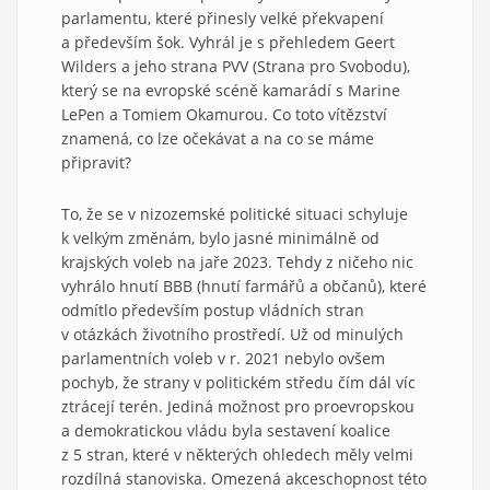
parlamentu, které přinesly velké překvapení
a především šok. Vyhrál je s přehledem Geert
Wilders a jeho strana PVV (Strana pro Svobodu),
který se na evropské scéně kamarádí s Marine
LePen a Tomiem Okamurou. Co toto vítězství
znamená, co lze očekávat a na co se máme
připravit?
To, že se v nizozemské politické situaci schyluje
k velkým změnám, bylo jasné minimálně od
krajských voleb na jaře 2023. Tehdy z ničeho nic
vyhrálo hnutí BBB (hnutí farmářů a občanů), které
odmítlo především postup vládních stran
v otázkách životního prostředí. Už od minulých
parlamentních voleb v r. 2021 nebylo ovšem
pochyb, že strany v politickém středu čím dál víc
ztrácejí terén. Jediná možnost pro proevropskou
a demokratickou vládu byla sestavení koalice
z 5 stran, které v některých ohledech měly velmi
rozdílná stanoviska. Omezená akceschopnost této