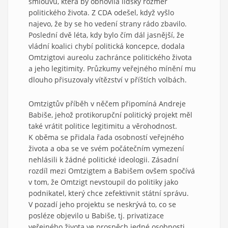
smlouvu, která by obnovila lidský rozměr
politického života. Z CDA odešel, když vyšlo
najevo, že by se ho vedení strany rádo zbavilo.
Poslední dvě léta, kdy bylo čím dál jasnější, že
vládní koalici chybí politická koncepce, dodala
Omtzigtovi aureolu zachránce politického života
a jeho legitimity. Průzkumy veřejného mínění mu
dlouho přisuzovaly vítězství v příštích volbách.
Omtzigtův příběh v něčem připomíná Andreje
Babiše, jehož protikorupční politický projekt měl
také vrátit politice legitimitu a věrohodnost.
K oběma se přidala řada osobností veřejného
života a oba se ve svém počátečním vymezení
nehlásili k žádné politické ideologii. Zásadní
rozdíl mezi Omtzigtem a Babišem ovšem spočívá
v tom, že Omtzigt nevstoupil do politiky jako
podnikatel, který chce zefektivnit státní správu.
V pozadí jeho projektu se neskrývá to, co se
posléze objevilo u Babiše, tj. privatizace
veřejného života ve prospěch jedné osobnosti,