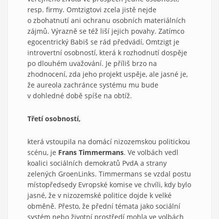
resp. firmy. Omtzigtovi zcela jistě nejde
o zbohatnutí ani ochranu osobních materiálních
zájmů. Výrazně se též liší jejich povahy. Zatímco
egocentrický Babiš se rád předvádí, Omtzigt je
introvertní osobností, která k rozhodnutí dospěje
po dlouhém uvažování. Je příliš brzo na
zhodnocení, zda jeho projekt uspěje, ale jasné je,
že aureola zachránce systému mu bude
v dohledné době spíše na obtíž.
Třetí osobností,
která vstoupila na domácí nizozemskou politickou
scénu, je
Frans Timmermans
. Ve volbách vedl
koalici sociálních demokratů PvdA a strany
zelených GroenLinks. Timmermans se vzdal postu
místopředsedy Evropské komise ve chvíli, kdy bylo
jasné, že v nizozemské politice dojde k velké
obměně. Přesto, že přední témata jako sociální
systém nebo životní prostředí mohla ve volbách