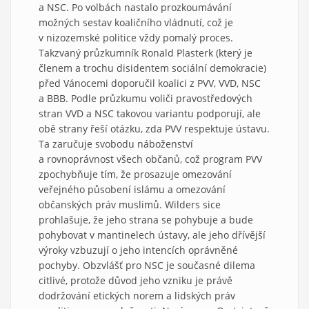
a NSC. Po volbách nastalo prozkoumávání
možných sestav koaličního vládnutí, což je
v nizozemské politice vždy pomalý proces.
Takzvaný průzkumník Ronald Plasterk (který je
členem a trochu disidentem sociální demokracie)
před Vánocemi doporučil koalici z PVV, VVD, NSC
a BBB. Podle průzkumu voliči pravostředových
stran VVD a NSC takovou variantu podporují, ale
obě strany řeší otázku, zda PVV respektuje ústavu.
Ta zaručuje svobodu náboženství
a rovnoprávnost všech občanů, což program PVV
zpochybňuje tím, že prosazuje omezování
veřejného působení islámu a omezování
občanských práv muslimů. Wilders sice
prohlašuje, že jeho strana se pohybuje a bude
pohybovat v mantinelech ústavy, ale jeho dřívější
výroky vzbuzují o jeho intencích oprávněné
pochyby. Obzvlášť pro NSC je současné dilema
citlivé, protože důvod jeho vzniku je právě
dodržování etických norem a lidských práv