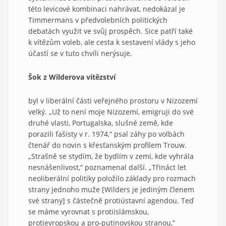
této levicové kombinaci nahrávat, nedokázal je
Timmermans v předvolebních politických
debatách využit ve svůj prospěch. Sice patří také
k vítězům voleb, ale cesta k sestavení vlády s jeho
účastí se v tuto chvíli nerýsuje.
Šok z Wilderova vítězství
byl v liberální části veřejného prostoru v Nizozemí
velký. „Už to není moje Nizozemí, emigruji do své
druhé vlasti, Portugalska, slušné země, kde
porazili fašisty v r. 1974,“ psal záhy po volbách
čtenář do novin s křesťanským profilem Trouw.
„Strašně se stydím, že bydlím v zemi, kde vyhrála
nesnášenlivost,“ poznamenal další. „Třináct let
neoliberální politiky položilo základy pro rozmach
strany jednoho muže [Wilders je jediným členem
své strany] s částečně protiústavní agendou. Teď
se máme vyrovnat s protiislámskou,
protievropskou a pro-putinovskou stranou,“