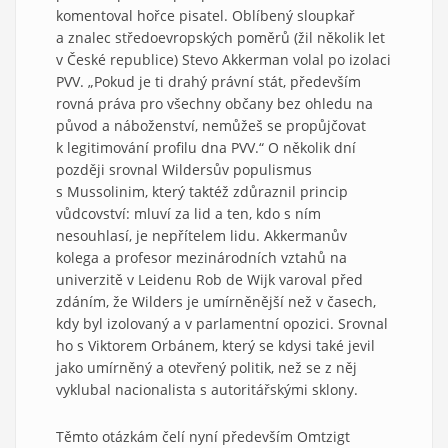
komentoval hořce pisatel. Oblíbený sloupkař
a znalec středoevropských poměrů (žil několik let
v České republice) Stevo Akkerman volal po izolaci
PVV. „Pokud je ti drahý právní stát, především
rovná práva pro všechny občany bez ohledu na
původ a náboženství, nemůžeš se propůjčovat
k legitimování profilu dna PVV.“ O několik dní
později srovnal Wildersův populismus
s Mussolinim, který taktéž zdůraznil princip
vůdcovství: mluví za lid a ten, kdo s ním
nesouhlasí, je nepřítelem lidu. Akkermanův
kolega a profesor mezinárodních vztahů na
univerzitě v Leidenu Rob de Wijk varoval před
zdáním, že Wilders je umírněnější než v časech,
kdy byl izolovaný a v parlamentní opozici. Srovnal
ho s Viktorem Orbánem, který se kdysi také jevil
jako umírněný a otevřený politik, než se z něj
vyklubal nacionalista s autoritářskými sklony.
Těmto otázkám čelí nyní především Omtzigt