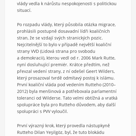
vlády vedla k nárůstu nespokojenosti s politickou
situací.
Po rozpadu vlády, který působila otázka migrace,
prohlásili postupně dosavadní lídři koaličních
stran, že se vzdají svých stranických pozic.
Nejcitelnější to bylo v případě největší koaliční
strany VVD (Lidová strana pro svobodu
a demokracii), kterou vedl od r. 2006 Mark Rutte,
nyní dosluhující premiér. Krátce předtím, než
převzal vedení strany, z ní odešel Geert Wilders,
který prosazoval tvrdě odmítavý postoj k islámu.
První koaliční vláda pod vedením Rutteho (2010–
2012) byla menšinová a potřebovala parlamentní
toleranci od Wilderse. Tato velmi obtížná a vratká
spolupráce byla pro Rutteho důvodem, aby další
spolupráci s PVV vyloučil.
První výrazný krok, který provedla nástupkyně
Rutteho Dilan Yeşilgöz, byl, že tuto blokádu