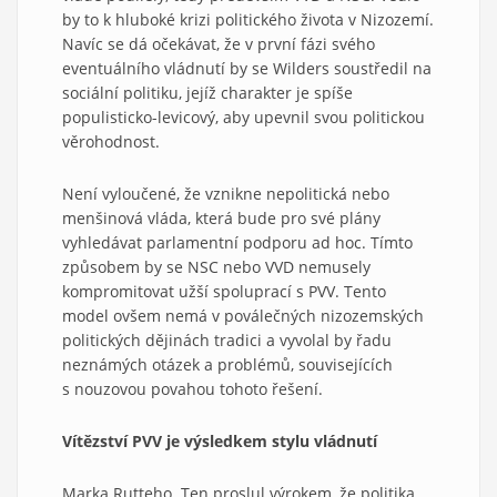
by to k hluboké krizi politického života v Nizozemí.
Navíc se dá očekávat, že v první fázi svého
eventuálního vládnutí by se Wilders soustředil na
sociální politiku, jejíž charakter je spíše
populisticko-levicový, aby upevnil svou politickou
věrohodnost.
Není vyloučené, že vznikne nepolitická nebo
menšinová vláda, která bude pro své plány
vyhledávat parlamentní podporu ad hoc. Tímto
způsobem by se NSC nebo VVD nemusely
kompromitovat užší spoluprací s PVV. Tento
model ovšem nemá v poválečných nizozemských
politických dějinách tradici a vyvolal by řadu
neznámých otázek a problémů, souvisejících
s nouzovou povahou tohoto řešení.
Vítězství PVV je výsledkem stylu vládnutí
Marka Rutteho. Ten proslul výrokem, že politika