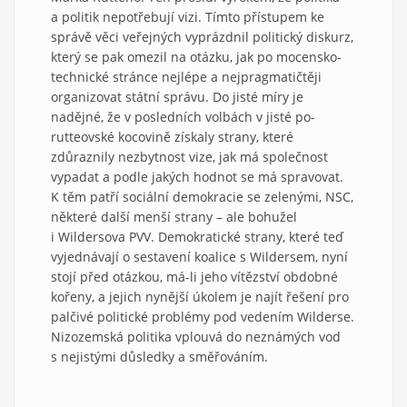
a politik nepotřebují vizi. Tímto přístupem ke
správě věci veřejných vyprázdnil politický diskurz,
který se pak omezil na otázku, jak po mocensko-
technické stránce nejlépe a nejpragmatičtěji
organizovat státní správu. Do jisté míry je
nadějné, že v posledních volbách v jisté po-
rutteovské kocovině získaly strany, které
zdůraznily nezbytnost vize, jak má společnost
vypadat a podle jakých hodnot se má spravovat.
K těm patří sociální demokracie se zelenými, NSC,
některé další menší strany – ale bohužel
i Wildersova PVV. Demokratické strany, které teď
vyjednávají o sestavení koalice s Wildersem, nyní
stojí před otázkou, má-li jeho vítězství obdobné
kořeny, a jejich nynější úkolem je najít řešení pro
palčivé politické problémy pod vedením Wilderse.
Nizozemská politika vplouvá do neznámých vod
s nejistými důsledky a směřováním.