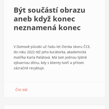
Hradci.
Být součástí obrazu
Ohlédnutí
za
aneb když konec
činností
neznamená konec
jednoho
spolku
V Domově působí už řadu let členka sboru ČCE,
do roku 2022 též jeho kurátorka, akademická
malířka Karla Palátová. Má tam jednou týdně
výtvarnou dílnu, kdy s klienty tvoří a přitom
zázračně recykluje.
Číst dál
about
Být
součástí
obrazu