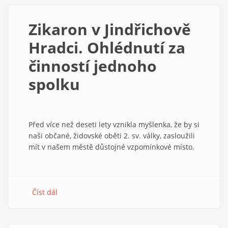
Brueggemannem.
Šabat
Zikaron v Jindřichově
jako
vzdor
Hradci. Ohlédnutí za
činností jednoho
spolku
Před více než deseti lety vznikla myšlenka, že by si
naši občané, židovské oběti 2. sv. války, zasloužili
mít v našem městě důstojné vzpomínkové místo.
Číst dál
about
Zikaron
v
Jindřichově