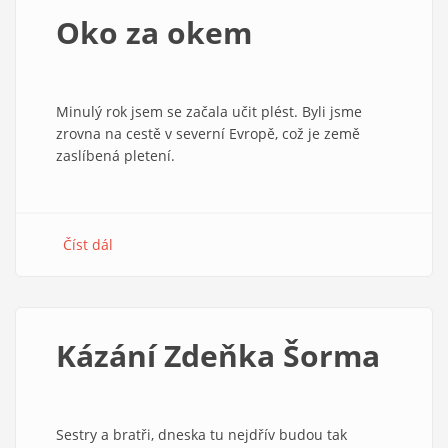
odvahy.
Oko za okem
Rozhovor
s
Tomášem
Petráčkem
Minulý rok jsem se začala učit plést. Byli jsme
zrovna na cestě v severní Evropě, což je země
zaslíbená pletení.
Číst dál
about
Oko
za
okem
Kázání Zdeňka Šorma
Sestry a bratři, dneska tu nejdřív budou tak