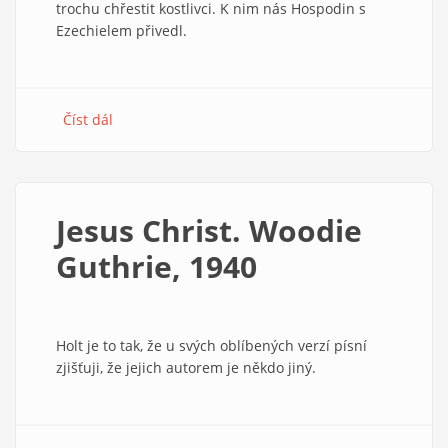
trochu chřestit kostlivci. K nim nás Hospodin s
Ezechielem přivedl.
Číst dál
about
Kázání
Zdeňka
Šorma
Jesus Christ. Woodie
Guthrie, 1940
Holt je to tak, že u svých oblíbených verzí písní
zjišťuji, že jejich autorem je někdo jiný.