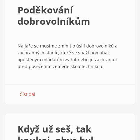
aneb
Poděkování
když
konec
dobrovolníkům
neznamená
konec
Na jaře se musíme zmínit o úsilí dobrovolníků a
záchranných stanic, které se snaží pomáhat
opuštěným mláďatům zvířat nebo je zachraňují
před posečením zemědělskou technikou.
Číst dál
about
Poděkování
dobrovolníkům
Když už seš, tak