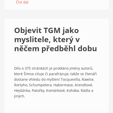
Číst dál
about
Jesus
Christ.
Woodie
Guthrie,
Objevit TGM jako
1940
myslitele, který v
něčem předběhl dobu
Dílo o 375 stránkách je protkáno jmény autorů,
které Šimsa cituje či parafrázuje, takže se čtenáři
dostane vhledu do myšlení Tocquevilla, Rawlse,
Rortyho, Schumpetera, Habermase, Arendtové,
Hejdánka, Patočky, Komárkové, Koháka, Rádla a
jiných.