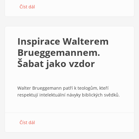
Číst dál
about
Objevit
TGM
jako
myslitele,
Inspirace Walterem
který
v
Brueggemannem.
něčem
Šabat jako vzdor
předběhl
dobu
Walter Brueggemann patří k teologům, kteří
respektují intelektuální návyky biblických svědků.
Číst dál
about
Inspirace
Walterem