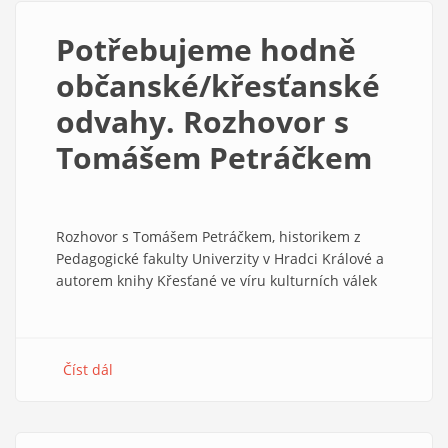
Potřebujeme hodně
občanské/křesťanské
odvahy. Rozhovor s
Tomášem Petráčkem
Rozhovor s Tomášem Petráčkem, historikem z
Pedagogické fakulty Univerzity v Hradci Králové a
autorem knihy Křesťané ve víru kulturních válek
Číst dál
about
Potřebujeme
hodně
občanské/křesťanské