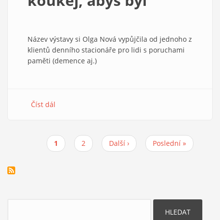
koukej, abys byl
Název výstavy si Olga Nová vypůjčila od jednoho z
klientů denního stacionáře pro lidi s poruchami
paměti (demence aj.)
Číst dál
about
Když
už
seš,
Aktuální
1
Stránka
2
Následující
Další ›
Poslední
Poslední »
tak
Pagination
stránka
stránka
stránka
koukej,
abys
byl
Hledat