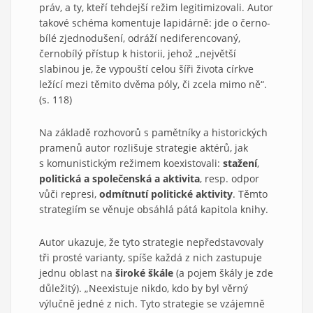
práv, a ty, kteří tehdejší režim legitimizovali. Autor
takové schéma komentuje lapidárně: jde o černo-
bílé zjednodušení, odráží nediferencovaný,
černobílý přístup k historii, jehož „největší
slabinou je, že vypouští celou šíři života církve
ležící mezi těmito dvěma póly, či zcela mimo ně“.
(s. 118)
Na základě rozhovorů s pamětníky a historických
pramenů autor rozlišuje strategie aktérů, jak
s komunistickým režimem koexistovali:
stažení
,
politická a společenská a aktivita
, resp. odpor
vůči represi,
odmítnutí politické aktivity
. Těmto
strategiím se věnuje obsáhlá pátá kapitola knihy.
Autor ukazuje, že tyto strategie nepředstavovaly
tři prosté varianty, spíše každá z nich zastupuje
jednu oblast na
široké škále
(a pojem škály je zde
důležitý). „Neexistuje nikdo, kdo by byl věrný
výlučně jedné z nich. Tyto strategie se vzájemně