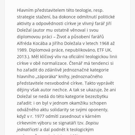
Hlavním představitelem této teologie, resp.
strategie stažení, ba dokonce odmítnutí politické
aktivity a odpovědnosti církve je vlivný farář Jiří
Doležal (autor mu ostatně věnoval i svou
diplomovou práci – Život a působení farářů
Alfréda Kocába a Jiřího Doležala v letech 1968 až
1989. Diplomová práce, nepublikováno, ETF UK,
2013.). Měl klíčový vliv na oficiální teologickou linii
církve v obě normalizace. Čtenář má tendenci si
ho zařadit do zdánlivě jednoznačné kategorie
hlavního „záporáka“ knihy, jednoznačného
představitele nesvobodné církve. Takto vyprávět
dějiny však autor nechce. A tak se ukazuje, že ani
Doležal se nedá do této kategorie bezezbytku
zařadit: i on byl v jednom okamžiku schopen
odvážného aktu solidarity se svými oponenty,
když v r. 1977 odmítl zasednout v kárném
církevním výboru se signatáři tzv.
Dopisu
jednatřiceti
a dal podnět k teologickým