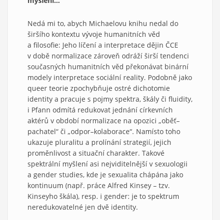
myšlení…
Nedá mi to, abych Michaelovu knihu nedal do
širšího kontextu vývoje humanitních věd
a filosofie: Jeho líčení a interpretace dějin ČCE
v době normalizace zároveň odráží širší tendenci
současných humanitních věd překonávat binární
modely interpretace sociální reality. Podobně jako
queer teorie zpochybňuje ostré dichotomie
identity a pracuje s pojmy spektra, škály či fluidity,
i Pfann odmítá redukovat jednání církevních
aktérů v období normalizace na opozici „oběť–
pachatel“ či „odpor–kolaborace“. Namísto toho
ukazuje pluralitu a prolínání strategií, jejich
proměnlivost a situační charakter. Takové
spektrální myšlení asi nejviditelnější v sexuologii
a gender studies, kde je sexualita chápána jako
kontinuum (např. práce Alfred Kinsey – tzv.
Kinseyho škála), resp. i gender: je to spektrum
neredukovatelné jen dvě identity.