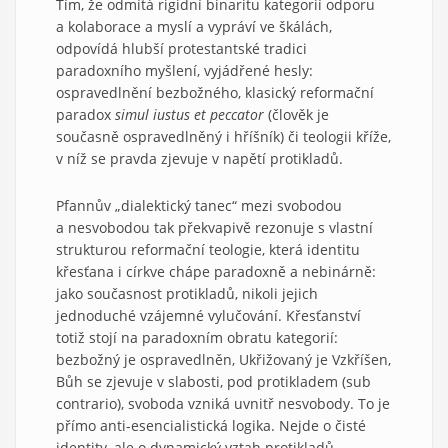
Tím, že odmítá rigidní binaritu kategorií odporu
a kolaborace a myslí a vypráví ve škálách,
odpovídá hlubší protestantské tradici
paradoxního myšlení, vyjádřené hesly:
ospravedlnění bezbožného, klasický reformační
paradox
simul iustus et peccator
(člověk je
současně ospravedlněný i hříšník) či teologii kříže,
v níž se pravda zjevuje v napětí protikladů.
Pfannův „dialektický tanec“ mezi svobodou
a nesvobodou tak překvapivě rezonuje s vlastní
strukturou reformační teologie, která identitu
křesťana i církve chápe paradoxně a nebinárně:
jako současnost protikladů, nikoli jejich
jednoduché vzájemné vylučování. Křesťanství
totiž stojí na paradoxním obratu kategorií:
bezbožný je ospravedlněn, Ukřižovaný je Vzkříšen,
Bůh se zjevuje v slabosti, pod protikladem (sub
contrario), svoboda vzniká uvnitř nesvobody. To je
přímo anti-esencialistická logika. Nejde o čisté
identity, ale o dynamický vztah protikladů.