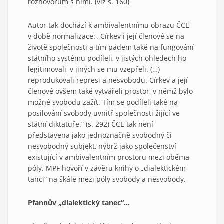
rozhovorům s nimi. (viz s. 160)
Autor tak dochází k ambivalentnímu obrazu ČCE
v době normalizace: „Církev i její členové se na
životě společnosti a tím pádem také na fungování
státního systému podíleli, v jistých ohledech ho
legitimovali, v jiných se mu vzepřeli. (…)
reprodukovali represi a nesvobodu. Církev a její
členové ovšem také vytvářeli prostor, v němž bylo
možné svobodu zažít. Tím se podíleli také na
posilování svobody uvnitř společnosti žijící ve
státní diktatuře.“ (s. 292) ČCE tak není
představena jako jednoznačně svobodný či
nesvobodný subjekt, nýbrž jako společenství
existující v ambivalentním prostoru mezi oběma
póly. MPF hovoří v závěru knihy o „dialektickém
tanci“ na škále mezi póly svobody a nesvobody.
Pfannův „dialektický tanec“…