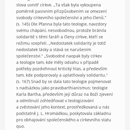
slova uvnitř církve. „Ta však byla vykoupena
poměrně pasivním přizpůsobením se omezení
svobody církevního společenství a jeho členů.“
(s. 145) Dle Pfanna byla tato teologie, navzdory
svému chápání, nesvobodnou, protože bránila
solidaritě s těmi faráři a členy církve, kteří se
režimu vzepřeli. „Nedostatek solidarity je totiž
nedostatek lásky a stává se narušením
společenství.“ „Svobodné naopak byly církev
a teologie tam, kde měly odvahu v případě
potřeby pozdvihnout kritický hlas, a především
tam, kde podporovaly a uplatňovaly solidaritu.“
(s. 167) Snad by se dala tato teologie pojmenovat
s nadsázkou jako pravobarthianismus: teologie
Karla Bartha, především její důraz na Boží zjevení
a odmítnutí zohledňovat v teologizování
a zvěstování jeho kontext, prostředkovaná u nás
podstatně J. L. Hromádkou, poskytovala základnu
pro obhajování společenského a církevního statu
quo.