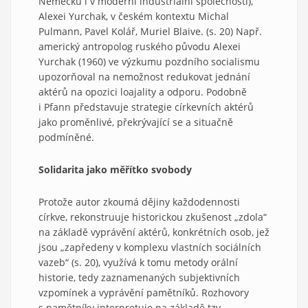
Německu i v moderní industriální společnosti),
Alexei Yurchak, v českém kontextu Michal
Pulmann, Pavel Kolář, Muriel Blaive. (s. 20) Např.
americký antropolog ruského původu Alexei
Yurchak (1960) ve výzkumu pozdního socialismu
upozorňoval na nemožnost redukovat jednání
aktérů na opozici loajality a odporu. Podobně
i Pfann představuje strategie církevních aktérů
jako proměnlivé, překrývající se a situačně
podmíněné.
Solidarita jako měřítko svobody
Protože autor zkoumá dějiny každodennosti
církve, rekonstruuje historickou zkušenost „zdola“
na základě vyprávění aktérů, konkrétních osob, jež
jsou „zapředeny v komplexu vlastních sociálních
vazeb“ (s. 20), využívá k tomu metody orální
historie, tedy zaznamenaných subjektivních
vzpomínek a vyprávění pamětníků. Rozhovory
s pamětníky interpretuje na základě tzv.