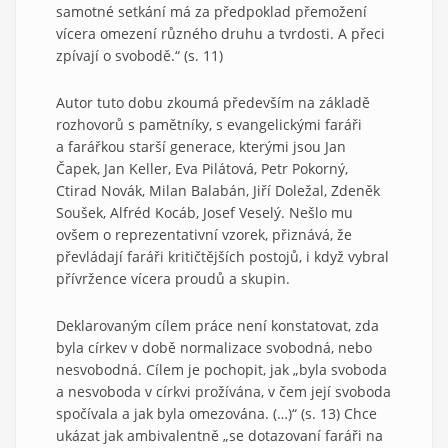
samotné setkání má za předpoklad přemožení
vícera omezení různého druhu a tvrdosti. A přeci
zpívají o svobodě.“ (s. 11)
Autor tuto dobu zkoumá především na základě
rozhovorů s pamětníky, s evangelickými faráři
a farářkou starší generace, kterými jsou Jan
Čapek, Jan Keller, Eva Pilátová, Petr Pokorný,
Ctirad Novák, Milan Balabán, Jiří Doležal, Zdeněk
Soušek, Alfréd Kocáb, Josef Veselý. Nešlo mu
ovšem o reprezentativní vzorek, přiznává, že
převládají faráři kritičtějších postojů, i když vybral
přívržence vícera proudů a skupin.
Deklarovaným cílem práce není konstatovat, zda
byla církev v době normalizace svobodná, nebo
nesvobodná. Cílem je pochopit, jak „byla svoboda
a nesvoboda v církvi prožívána, v čem její svoboda
spočívala a jak byla omezována. (…)“ (s. 13) Chce
ukázat jak ambivalentně „se dotazovaní faráři na