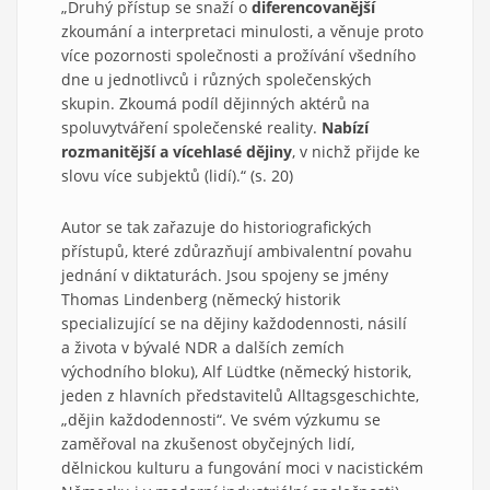
„Druhý přístup se snaží o
diferencovanější
zkoumání a interpretaci minulosti, a věnuje proto
více pozornosti společnosti a prožívání všedního
dne u jednotlivců i různých společenských
skupin. Zkoumá podíl dějinných aktérů na
spoluvytváření společenské reality.
Nabízí
rozmanitější a vícehlasé dějiny
, v nichž přijde ke
slovu více subjektů (lidí).“ (s. 20)
Autor se tak zařazuje do historiografických
přístupů, které zdůrazňují ambivalentní povahu
jednání v diktaturách. Jsou spojeny se jmény
Thomas Lindenberg (německý historik
specializující se na dějiny každodennosti, násilí
a života v bývalé NDR a dalších zemích
východního bloku), Alf Lüdtke (německý historik,
jeden z hlavních představitelů Alltagsgeschichte,
„dějin každodennosti“. Ve svém výzkumu se
zaměřoval na zkušenost obyčejných lidí,
dělnickou kulturu a fungování moci v nacistickém