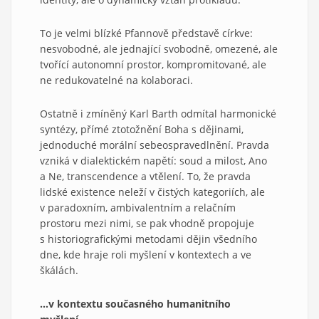
To je velmi blízké Pfannově představě církve:
nesvobodné, ale jednající svobodně, omezené, ale
tvořící autonomní prostor, kompromitované, ale
ne redukovatelné na kolaboraci.
Ostatně i zmíněný Karl Barth odmítal harmonické
syntézy, přímé ztotožnění Boha s dějinami,
jednoduché morální sebeospravedlnění. Pravda
vzniká v dialektickém napětí: soud a milost, Ano
a Ne, transcendence a vtělení. To, že pravda
lidské existence neleží v čistých kategoriích, ale
v paradoxním, ambivalentním a relačním
prostoru mezi nimi, se pak vhodně propojuje
s historiografickými metodami dějin všedního
dne, kde hraje roli myšlení v kontextech a ve
škálách.
…v kontextu současného humanitního