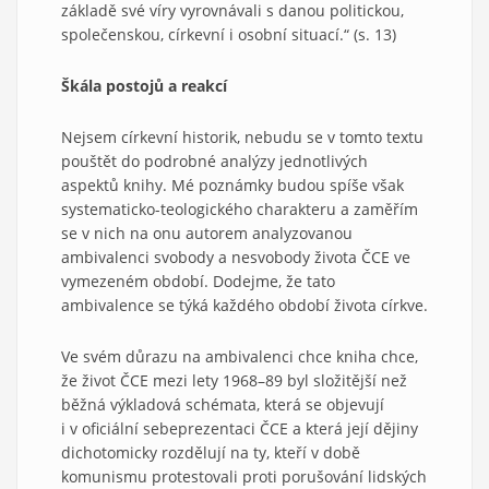
základě své víry vyrovnávali s danou politickou,
společenskou, církevní i osobní situací.“ (s. 13)
Škála postojů a reakcí
Nejsem církevní historik, nebudu se v tomto textu
pouštět do podrobné analýzy jednotlivých
aspektů knihy. Mé poznámky budou spíše však
systematicko-teologického charakteru a zaměřím
se v nich na onu autorem analyzovanou
ambivalenci svobody a nesvobody života ČCE ve
vymezeném období. Dodejme, že tato
ambivalence se týká každého období života církve.
Ve svém důrazu na ambivalenci chce kniha chce,
že život ČCE mezi lety 1968–89 byl složitější než
běžná výkladová schémata, která se objevují
i v oficiální sebeprezentaci ČCE a která její dějiny
dichotomicky rozdělují na ty, kteří v době
komunismu protestovali proti porušování lidských