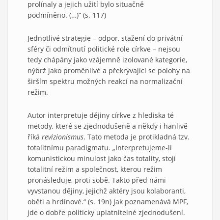
prolínaly a jejich užití bylo situačně
podmíněno. (…)“ (s. 117)
Jednotlivé strategie – odpor, stažení do privátní
sféry či odmítnutí politické role církve – nejsou
tedy chápány jako vzájemně izolované kategorie,
nýbrž jako proměnlivé a překrývající se polohy na
širším spektru možných reakcí na normalizační
režim.
Autor interpretuje dějiny církve z hlediska té
metody, které se zjednodušeně a někdy i hanlivě
říká
revizionismus
. Tato metoda je protikladná tzv.
totalitnímu paradigmatu. „Interpretujeme-li
komunistickou minulost jako čas totality, stojí
totalitní režim a společnost, kterou režim
pronásleduje, proti sobě. Takto před námi
vyvstanou dějiny, jejichž aktéry jsou kolaboranti,
oběti a hrdinové.“ (s. 19n) Jak poznamenává MPF,
jde o dobře politicky uplatnitelné zjednodušení.