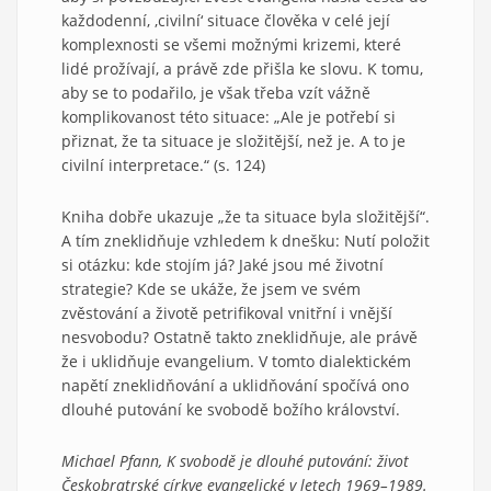
každodenní, ,civilní‘ situace člověka v celé její
komplexnosti se všemi možnými krizemi, které
lidé prožívají, a právě zde přišla ke slovu. K tomu,
aby se to podařilo, je však třeba vzít vážně
komplikovanost této situace: „Ale je potřebí si
přiznat, že ta situace je složitější, než je. A to je
civilní interpretace.“ (s. 124)
Kniha dobře ukazuje „že ta situace byla složitější“.
A tím zneklidňuje vzhledem k dnešku: Nutí položit
si otázku: kde stojím já? Jaké jsou mé životní
strategie? Kde se ukáže, že jsem ve svém
zvěstování a životě petrifikoval vnitřní i vnější
nesvobodu? Ostatně takto zneklidňuje, ale právě
že i uklidňuje evangelium. V tomto dialektickém
napětí zneklidňování a uklidňování spočívá ono
dlouhé putování ke svobodě božího království.
Michael Pfann, K svobodě je dlouhé putování: život
Českobratrské církve evangelické v letech 1969–1989.