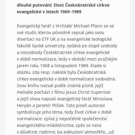
dlouhé putování: život Českobratrské církve
evangelické v letech 1969–1989
Evangelický farář z Vrchlabí Michael Pfann se ve
své studii, kterou původně sepsal jako svou
disertaci na ETF UK a na evangelické teologické
fakultě lipské univerzity, vydává po stopě svobody
a nesvobody Českobratrské církve evangelické
v době normalizace, tedy v období mezi pražským
jarem roku 1968 a listopadem 1989. Klade si
otázku, zda resp. nakolik byla Českobratrská
církev evangelická v době normalizace svobodná.
Svou knihu nazval podle známé písně, jejíž
melodie pochází z filmu Jesus Christ Superstar
a jejíž slova napsali evangelický farář Miroslava
Heryán a Jaromír Plíšek. Tato píseň autorovi
symbolizuje jeho téma, tedy život církve v době
normalizace: zpívá ji nepočetné společenství
evangelického mládežnictva, zpěv se nese
v důvěrné, rodinné, ba exkluzivní atmosféře, „už