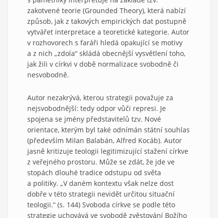
zakotvené teorie (Grounded Theory), která nabízí
způsob, jak z takových empirických dat postupně
vytvářet interpretace a teoretické kategorie. Autor
v rozhovorech s faráři hledá opakující se motivy
a z nich „zdola“ skládá obecnější vysvětlení toho,
jak žili v církvi v době normalizace svobodně či
nesvobodně.
Autor nezakrývá, kterou strategii považuje za
nejsvobodnější: tedy odpor vůči represi. Je
spojena se jmény představitelů tzv. Nové
orientace, kterým byl také odnímán státní souhlas
(především Milan Balabán, Alfred Kocáb). Autor
jasně kritizuje teologii legitimizující stažení církve
z veřejného prostoru. Může se zdát, že jde ve
stopách dlouhé tradice odstupu od světa
a politiky. „V daném kontextu však nelze dost
dobře v této strategii nevidět určitou situační
teologii.“ (s. 144) Svoboda církve se podle této
strategie uchovává ve svobodě zvěstování Božího