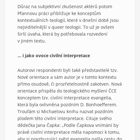
Důraz na subjektivní zkušenost aktérů potom
Pfannovu práci přibližuje ke konceptům
kontextuálních teologií, které v dnešní době jsou
nejviditelnější v queer teologii. To už je ovšem
širší úvaha, která by potřebovala rozvedení
v jiném textu.
… i jako ovoce civilní interpretace
Autorovi respondenti byli také představitelé tzv.
Nové orientace a sám autor je v tomto kontextu
přímo osudově, či prozřetelnostně zakotven. Nová
orientace přispěla do teologického myšlení ČCE
konceptem tzv. civilní interpretace evangelia,
která byla ovlivněna pozdním D. Bonhoefferem.
Troufám si Michaelovu knihu nazvat pozdním
plodem této civilní interpretace. Cituje svého
dědečka Jana Čapka: „Podle Čapkova vnímání by
právě civilní interpretace měla napomoci k tomu,
aby si povzbuzující zvěst evangelia našla cestu do