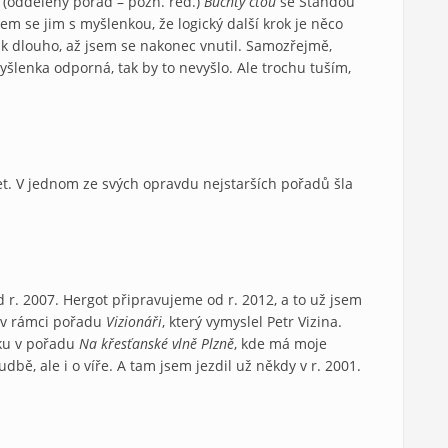
f (oddělený pořad – pozn. red.)
Buchty čtou
se Standou
em se jim s myšlenkou, že logický další krok je něco
tak dlouho, až jsem se nakonec vnutil. Samozřejmě,
yšlenka odporná, tak by to nevyšlo. Ale trochu tuším,
let. V jednom ze svých opravdu nejstarších pořadů šla
d r. 2007. Hergot připravujeme od r. 2012, a to už jsem
i v rámci pořadu
Vizionáři
, který vymyslel Petr Vizina.
ku v pořadu
Na křesťanské vlně Plzně
, kde má moje
dbě, ale i o víře. A tam jsem jezdil už někdy v r. 2001.