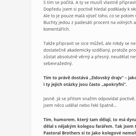
S tím se počítá. A ty se musíš vlastně připrav
Dopředu jsem si poctivě hledal podklady k ok
Ale to je pouze malá výseč toho, co se potom
Buchty jedou z padesáti procent na volných 
komentářích.
Takže připravit se sice můžeš, ale nikdy se n
dostatečně akademicky vzdělaný, protože pro čl
zůstat absolutně věrný a přesný, neudělat neš
sebevražedný.
Tím to právě dostává „židovský drajv“ – jak
i ty jejich otázky jsou často „apokryfní“.
Jasně. Já se přitom snažím odpovídat poctivě,
jsem něco udělal nebo řekl špatně…
Tím, humorem, který tam dělají, to má dynam
dělal s nějakým kolegou farářem. Tak jsem t
Pastoral Brothers si to jako kolegové nemo