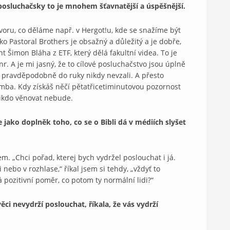
e posluchačsky to je mnohem šťavnatější a úspěšnější.
voru, co děláme např. v Hergot!u, kde se snažíme být
o Pastoral Brothers je obsažný a důležitý a je dobře,
nt Šimon Bláha z ETF, který dělá fakultní videa. To je
r. A je mi jasný, že to cílové posluchačstvo jsou úplně
i by pravděpodobně do ruky nikdy nevzali. A přesto
omba. Kdy získáš něčí pětatřicetiminutovou pozornost
nikdo věnovat nebude.
 jako doplněk toho, co se o Bibli dá v médiích slyšet
em. „Chci pořad, kterej bych vydržel poslouchat i já.
i nebo v rozhlase,“ říkal jsem si tehdy, „vždyť to
 pozitivní poměr, co potom ty normální lidi?“
ěci nevydrží poslouchat, říkala, že vás vydrží