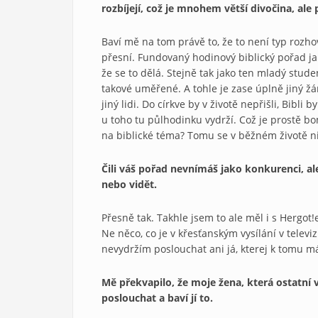
rozbíjejí, což je mnohem větší divočina, al
Baví mě na tom právě to, že to není typ rozho
přesní. Fundovaný hodinový biblický pořad jak
že se to dělá. Stejně tak jako ten mladý stude
takové uměřené. A tohle je zase úplně jiný žán
jiný lidi. Do církve by v životě nepřišli, Bibl
u toho tu půlhodinku vydrží. Což je prostě b
na biblické téma? Tomu se v běžném životě 
Čili váš pořad nevnímáš jako konkurenci, ale
nebo vidět.
Přesně tak. Takhle jsem to ale měl i s Hergot!
Ne něco, co je v křesťanským vysílání v televiz
nevydržím poslouchat ani já, kterej k tomu má
Mě překvapilo, že moje žena, která ostatní v
poslouchat a baví jí to.