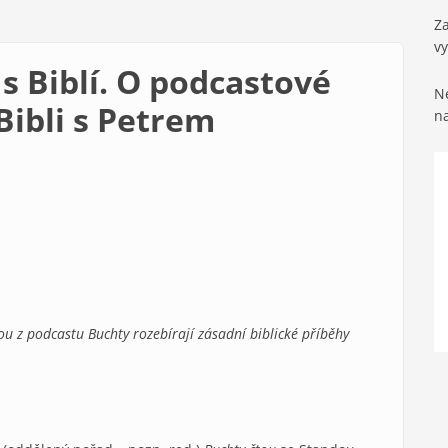
Za
v
s Biblí. O podcastové
Ne
Bibli s Petrem
n
u z podcastu Buchty rozebírají zásadní biblické příběhy