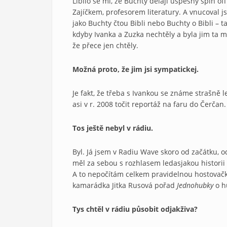
Líbilo se mi, že Buchty dělají úspěšný spin of
Zajíčkem, profesorem literatury. A vnucoval js
jako Buchty čtou Bibli nebo Buchty o Bibli – 
kdyby Ivanka a Zuzka nechtěly a byla jim ta m
že přece jen chtěly.
Možná proto, že jim jsi sympatickej.
Je fakt, že třeba s Ivankou se známe strašně 
asi v r. 2008 točit reportáž na faru do Čerčan.
Tos ještě nebyl v rádiu.
Byl. Já jsem v Radiu Wave skoro od začátku, o
měl za sebou s rozhlasem ledasjakou histori
A to nepočítám celkem pravidelnou hostovač
kamarádka Jitka Rusová pořad
Jednohubky
o hu
Tys chtěl v rádiu působit odjakživa?