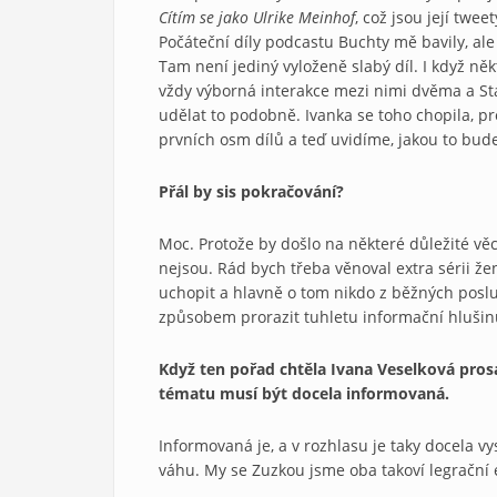
Cítím se jako Ulrike Meinhof
, což jsou její twee
Počáteční díly podcastu Buchty mě bavily, al
Tam není jediný vyloženě slabý díl. I když někt
vždy výborná interakce mezi nimi dvěma a S
udělat to podobně. Ivanka se toho chopila, pr
prvních osm dílů a teď uvidíme, jakou to bud
Přál by sis pokračování?
Moc. Protože by došlo na některé důležité věc
nejsou. Rád bych třeba věnoval extra sérii že
uchopit a hlavně o tom nikdo z běžných posl
způsobem prorazit tuhletu informační hlušin
Když ten pořad chtěla Ivana Veselková pros
tématu musí být docela informovaná.
Informovaná je, a v rozhlasu je taky docela 
váhu. My se Zuzkou jsme oba takoví legrační e