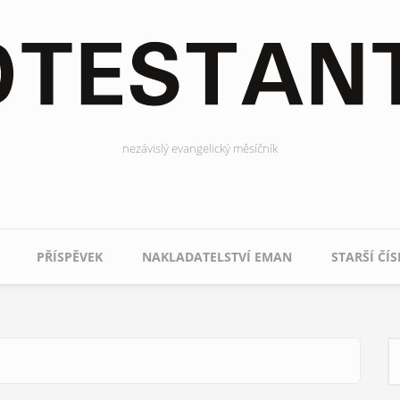
nezávislý evangelický měsíčník
PŘÍSPĚVEK
NAKLADATELSTVÍ EMAN
STARŠÍ ČÍS
H