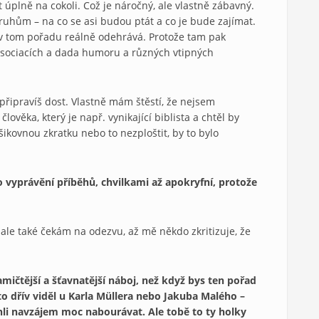
it úplně na cokoli. Což je náročný, ale vlastně zábavný.
ruhům – na co se asi budou ptát a co je bude zajímat.
 v tom pořadu reálně odehrává. Protože tam pak
asociacích a dada humoru a různých vtipných
epřipravíš dost. Vlastně mám štěstí, že nejsem
ověka, který je např. vynikající biblista a chtěl by
ikovnou zkratku nebo to nezploštit, by to bylo
o vyprávění příběhů, chvilkami až apokryfní, protože
 ale také čekám na odezvu, až mě někdo zkritizuje, že
ičtější a šťavnatější náboj, než když bys ten pořad
o dřív viděl u Karla Müllera nebo Jakuba Malého –
hli navzájem moc nabourávat. Ale tobě to ty holky