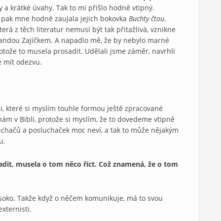
ty a krátké úvahy. Tak to mi přišlo hodně vtipný.
e pak mne hodně zaujala jejich bokovka
Buchty čtou
.
erá z těch literatur nemusí být tak přitažlivá, vznikne
tandou Zajíčkem. A napadlo mě, že by nebylo marné
otože to musela prosadit. Udělali jsme záměr, navrhli
e mít odezvu.
i, které si myslím touhle formou ještě zpracované
nám v Bibli, protože si myslím, že to dovedeme vtipně
uchačů a posluchaček moc neví, a tak to může nějakým
u.
adit, musela o tom něco říct. Což znamená, že o tom
vysoko. Takže když o něčem komunikuje, má to svou
xternisti.