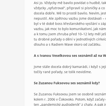
Asi jo. Vždycky mě bavilo povídat o hudbě, ta
vždycky „vyfutroval“, připravil si písničky a c
docela dobře. Mě to prostě bavilo. Nevím, jest
nepustil. Ale zpětnou vazbu jsme dostávali –
byl v té době boss křesťanského vysílání v z
vazbu, jak moc to bylo komunikativní, jak nám
a k tomu jsem zhruba před 10–12 lety měl ješ
tu drobné pořady o dění v jednotlivých církví
dlouho a s Radiem Wave skoro od začátku.
A s Ivanou Veselkovou ses seznámil až na 
Jsme stále docela dobrý kamarádi, i když s j
točily rané pořady, se tolik nevidíme.
Se Zuzanou Fuksovou ses seznámil kdy?
Se Zuzanou Fuksovou jsem se osobně seznámil
kolem r. 2006 v Čokovoko. Potom, když začaly
ten „pandemický audiodeník“ z chaty. A pak 