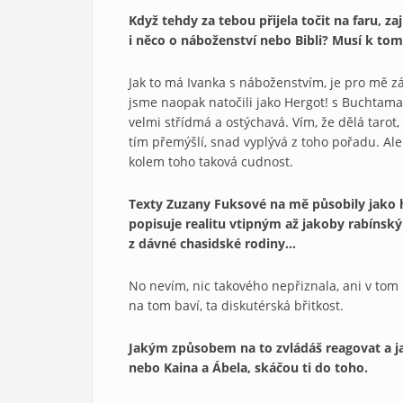
Když tehdy za tebou přijela točit na faru, zaj
i něco o náboženství nebo Bibli? Musí k tom
Jak to má Ivanka s náboženstvím, je pro mě záh
jsme naopak natočili jako Hergot! s Buchtama
velmi střídmá a ostýchavá. Vím, že dělá tarot, ž
tím přemýšlí, snad vyplývá z toho pořadu. Al
kolem toho taková cudnost.
Texty Zuzany Fuksové na mě působily jako h
popisuje realitu vtipným až jakoby rabíns
z dávné chasidské rodiny…
No nevím, nic takového nepřiznala, ani v tom
na tom baví, ta diskutérská břitkost.
Jakým způsobem na to zvládáš reagovat a j
nebo Kaina a Ábela, skáčou ti do toho.