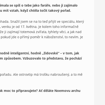
ímala se spíš o tebe jako faráře, nebo ji zajímalo
u mít vztah, když chtěla točit takový pořad.
ada. Snažil jsem se na to teď přijít ve speciálu, který
, venku je od 17. května. Je kolem toho informačně
e ji zajímají totemová zvířata, tyhlety věci, a jak nad
e pokud jde o přímý poměr k náboženství, to nevím. Je
odně inteligentní, hodně „židovské“ – v tom, jak
kým způsobem. Vzbuzovalo to představu, že pochází
 pořadu. Ale ostrovtip má trošku nabroušený, a to mě
ak moc to připravujete? Ať děláte Noemovu archu