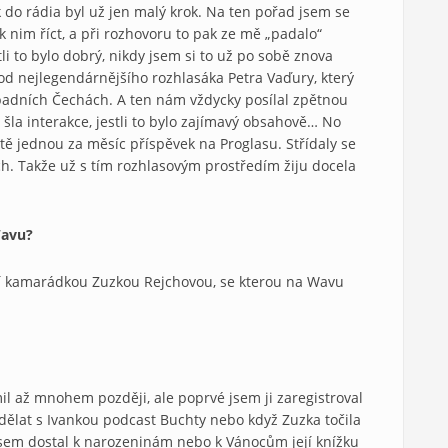
k do rádia byl už jen malý krok. Na ten pořad jsem se
o k nim říct, a při rozhovoru to pak ze mě „padalo“
li to bylo dobrý, nikdy jsem si to už po sobě znova
 od nejlegendárnějšího rozhlasáka Petra Vaďury, který
ápadních Čechách. A ten nám vždycky posílal zpětnou
 šla interakce, jestli to bylo zajímavý obsahově… No
tě jednou za měsíc příspěvek na Proglasu. Střídaly se
ch. Takže už s tím rozhlasovým prostředím žiju docela
Wavu?
ejí kamarádkou Zuzkou Rejchovou, se kterou na Wavu
 až mnohem později, ale poprvé jsem ji zaregistroval
 dělat s Ivankou podcast Buchty nebo když Zuzka točila
jsem dostal k narozeninám nebo k Vánocům její knížku