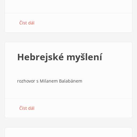
Číst dál
about
Biblická
(hebrejská)
antropologie
Hebrejské myšlení
rozhovor s Milanem Balabánem
Číst dál
about
Hebrejské
myšlení