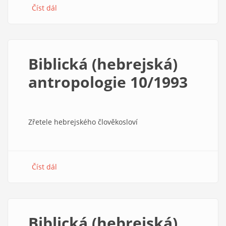
Číst dál
about
Biblická
(hebrejská)
antropologie
6/1993
Biblická (hebrejská)
antropologie 10/1993
Zřetele hebrejského člověkosloví
Číst dál
about
Biblická
(hebrejská)
antropologie
10/1993
Biblická (hebrejská)