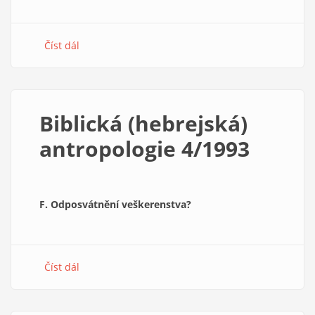
Číst dál
about
Biblická
(hebrejská)
antropologie
5/1993
Biblická (hebrejská)
antropologie 4/1993
F. Odposvátnění veškerenstva?
Číst dál
about
Biblická
(hebrejská)
antropologie