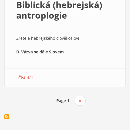
Biblická (hebrejská)
antroplogie
Zřetele hebrejského člověkosloví
B.
Výzva se děje Slovem
Číst dál
about
Biblická
(hebrejská)
antroplogie
Page 1
Následující
››
Pagination
stránka