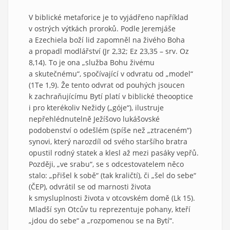
V biblické metaforice je to vyjádřeno například
v ostrých výtkách proroků. Podle Jeremjáše
a Ezechiela boží lid zapomněl na živého Boha
a propadl modlářství (Jr 2,32; Ez 23,35 – srv. Oz
8,14). To je ona „služba Bohu živému
a skutečnému“, spočívající v odvratu od „model“
(1Te 1,9). Že tento odvrat od pouhých jsoucen
k zachraňujícímu Bytí platí v biblické theooptice
i pro kterékoliv Nežidy („góje“), ilustruje
nepřehlédnutelně Ježíšovo lukášovské
podobenství o odešlém (spíše než „ztraceném“)
synovi, který narozdíl od svého staršího bratra
opustil rodný statek a klesl až mezi pasáky vepřů.
Později, „ve srabu“, se s odcestovatelem něco
stalo: „přišel k sobě“ (tak kraličtí), či „šel do sebe“
(ČEP), odvrátil se od marnosti života
k smysluplnosti života v otcovském domě (Lk 15).
Mladší syn Otcův tu reprezentuje pohany, kteří
„jdou do sebe“ a „rozpomenou se na Bytí“.