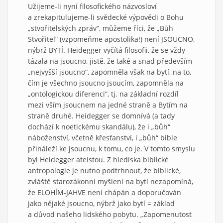
Užijeme-li nyní filosofického názvosloví
a zrekapitulujeme-li svědecké výpovědi o Bohu
„stvořitelských zpráv“, můžeme říci, že „Bůh
Stvořitel“ (vzpomeňme apostolika!) není JSOUCNO,
nýbrž BYTÍ. Heidegger vyčítá filosofii, že se vždy
tázala na jsoucno, jistě, že také a snad především
„nejvyšší jsoucno“, zapomněla však na bytí, na to,
čím je všechno jsoucno jsoucím, zapomněla na
„ontologickou diferenci“, tj. na základní rozdíl
mezi vším jsoucnem na jedné straně a Bytím na
straně druhé. Heidegger se domnívá (a tady
dochází k noetickému skandálu), že i „bůh“
náboženství, včetně křesťanství, i „bůh“ bible
přináleží ke jsoucnu, k tomu, co je. V tomto smyslu
byl Heidegger ateistou. Z hlediska biblické
antropologie je nutno podtrhnout, že biblické,
zvláště starozákonní myšlení na bytí nezapomíná,
že ELOHÍM-JAHVE není chápán a doporučován
jako nějaké jsoucno, nýbrž jako bytí = základ
a důvod našeho lidského pobytu. „Zapomenutost