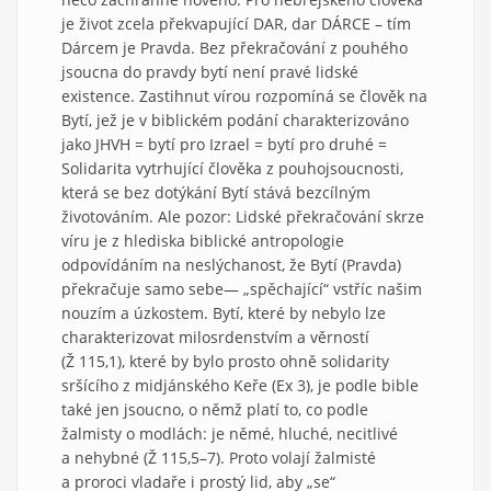
je život zcela překvapující DAR, dar DÁRCE – tím
Dárcem je Pravda. Bez překračování z pouhého
jsoucna do pravdy bytí není pravé lidské
existence. Zastihnut vírou rozpomíná se člověk na
Bytí, jež je v biblickém podání charakterizováno
jako JHVH = bytí pro Izrael = bytí pro druhé =
Solidarita vytrhující člověka z pouhojsoucnosti,
která se bez dotýkání Bytí stává bezcílným
životováním. Ale pozor: Lidské překračování skrze
víru je z hlediska biblické antropologie
odpovídáním na neslýchanost, že Bytí (Pravda)
překračuje samo sebe— „spěchající“ vstříc našim
nouzím a úzkostem. Bytí, které by nebylo lze
charakterizovat milosrdenstvím a věrností
(Ž 115,1), které by bylo prosto ohně solidarity
sršícího z midjánského Keře (Ex 3), je podle bible
také jen jsoucno, o němž platí to, co podle
žalmisty o modlách: je němé, hluché, necitlivé
a nehybné (Ž 115,5–7). Proto volají žalmisté
a proroci vladaře i prostý lid, aby „se“