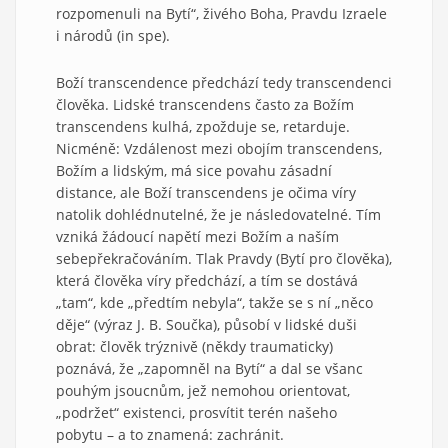
rozpomenuli na Bytí“, živého Boha, Pravdu Izraele
i národů (in spe).
Boží transcendence předchází tedy transcendenci
člověka. Lidské transcendens často za Božím
transcendens kulhá, zpožduje se, retarduje.
Nicméně: Vzdálenost mezi obojím transcendens,
Božím a lidským, má sice povahu zásadní
distance, ale Boží transcendens je očima víry
natolik dohlédnutelné, že je následovatelné. Tím
vzniká žádoucí napětí mezi Božím a naším
sebepřekračováním. Tlak Pravdy (Bytí pro člověka),
která člověka víry předchází, a tím se dostává
„tam“, kde „předtím nebyla“, takže se s ní „něco
děje“ (výraz J. B. Součka), působí v lidské duši
obrat: člověk trýznivě (někdy traumaticky)
poznává, že „zapomněl na Bytí“ a dal se všanc
pouhým jsoucnům, jež nemohou orientovat,
„podržet“ existenci, prosvítit terén našeho
pobytu – a to znamená: zachránit.