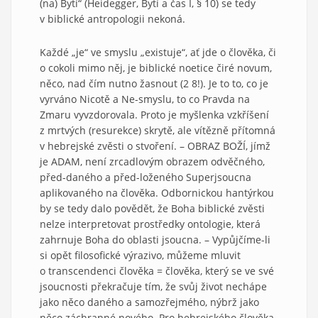
(na) Bytí“ (Heidegger, Bytí a čas I, § 10) se tedy
v biblické antropologii nekoná.
Každé „je“ ve smyslu „existuje“, ať jde o člověka, či
o cokoli mimo něj, je biblické noetice čiré novum,
něco, nad čím nutno žasnout (2 8!). Je to to, co je
vyrváno Nicotě a Ne-smyslu, to co Pravda na
Zmaru vyvzdorovala. Proto je myšlenka vzkříšení
z mrtvých (resurekce) skrytě, ale vítězně přítomná
v hebrejské zvěsti o stvoření. – OBRAZ BOŽÍ, jímž
je ADAM, není zrcadlovým obrazem odvěčného,
před-daného a před-loženého Superjsoucna
aplikovaného na člověka. Odbornickou hantýrkou
by se tedy dalo povědět, že Boha biblické zvěsti
nelze interpretovat prostředky ontologie, která
zahrnuje Boha do oblasti jsoucna. – Vypůjčíme-li
si opět filosofické výrazivo, můžeme mluvit
o transcendenci člověka = člověka, který se ve své
jsoucnosti překračuje tím, že svůj život nechápe
jako něco daného a samozřejmého, nýbrž jako
něco záchranné nového. Pro hebrejského člověka