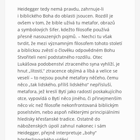
Heidegger tedy nemá pravdu, zahrnuje-li
i biblického Boha do oblasti jsoucen. Rozdíl je
ovšem v tom, že bible užívá tu metafor, obrazů
a symbolových šifer, kdežto filosofie používá
přesně nasouzených pojmů. – Nechci tu však
tvrdit, že mezi významným filosofem tohoto století
a biblickou zvěstí o člověku odpovědném Bohu
Stvořiteli není podstatného rozdílu. Otec
Lukášova podobenství ztraceného syna vyhlíží, je
hnut „lítostí,“ ztracence objímá a líbá a velice se
veselí – to nejsou pouhé metafory něčeho, čemu
něco „tak lidského, příliš lidského“ nepřísluší,
metafora, jež kreslí Bytí jako radostí poskakujícího
otce, vypovídá o Bytí něco jiného, či přinejmenším
něco víc než filosofie nekonfrontovaná biblickým
poselstvím, nebo aspoň některými principiálními
hledisky křesťanské tradice. Ostatně do
náboženských úpolí zahnul nakonec i sám
Heidegger, přejně interpretuje „bohy“
hörderlinovského vidění.