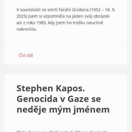
V souvislosti se smrtí faráře Grubera (1952 – 18. 9.
2025) jsem si vzpomněla na jeden svůj obrázek
asi z roku 1985, kdy jsem ho trošku neuctivě
nakreslila.
Číst dál
about
Posouval
církev
ke
svobodě.
Stephen Kapos.
Jiří
Gruber
Genocida v Gaze se
ve
neděje mým jménem
vzpomínce