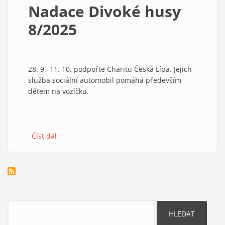
Nadace Divoké husy
8/2025
28. 9.–11. 10. podpořte Charitu Česká Lípa. Jejich
služba sociální automobil pomáhá především
dětem na vozíčku.
Číst dál
about
Nadace
Divoké
husy
8/2025
Hledat