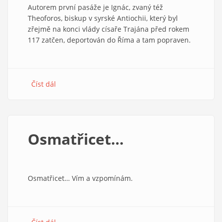
Autorem první pasáže je Ignác, zvaný též
Theoforos, biskup v syrské Antiochii, který byl
zřejmě na konci vlády císaře Trajána před rokem
117 zatčen, deportován do Říma a tam popraven.
Číst dál
about
Mučedník
a
učedník
(Ignácův
Osmatřicet…
list
Efezským)
Osmatřicet… Vím a vzpomínám.