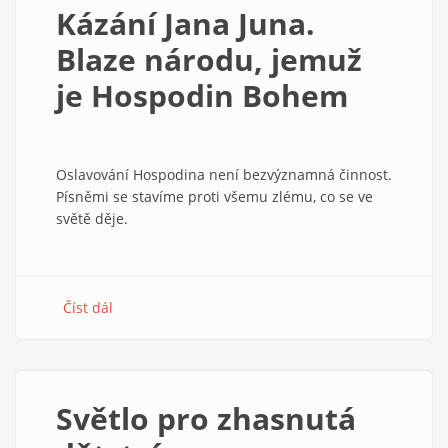
Kázání Jana Juna.
Blaze národu, jemuž
je Hospodin Bohem
Oslavování Hospodina není bezvýznamná činnost.
Písněmi se stavíme proti všemu zlému, co se ve
světě děje.
Číst dál
about
Kázání
Jana
Juna.
Blaze
Světlo pro zhasnutá
národu,
jemuž