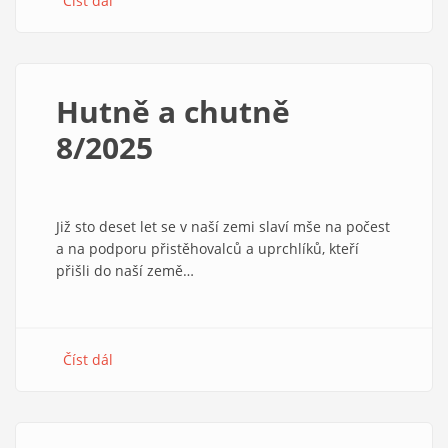
Číst dál
about
Osmatřicet…
Hutně a chutně
8/2025
Již sto deset let se v naší zemi slaví mše na počest
a na podporu přistěhovalců a uprchlíků, kteří
přišli do naší země…
Číst dál
about
Hutně
a
chutně
8/2025