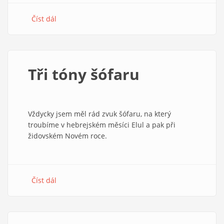
Číst dál
about
Klíčová
je
role
akademického
Tři tóny šófaru
senátu
Vždycky jsem měl rád zvuk šófaru, na který
troubíme v hebrejském měsíci Elul a pak při
židovském Novém roce.
Číst dál
about
Tři
tóny
šófaru