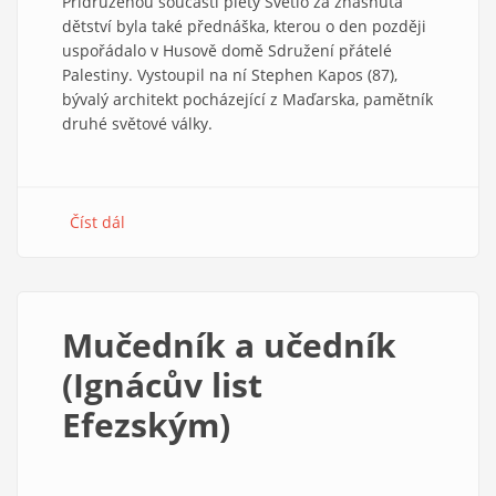
Přidruženou součástí piety Světlo za zhasnutá
dětství byla také přednáška, kterou o den později
uspořádalo v Husově domě Sdružení přátelé
Palestiny. Vystoupil na ní Stephen Kapos (87),
bývalý architekt pocházející z Maďarska, pamětník
druhé světové války.
Číst dál
about
Stephen
Kapos.
Genocida
v
Mučedník a učedník
Gaze
se
(Ignácův list
neděje
Efezským)
mým
jménem