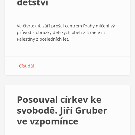
dětství
je
Hospodin
Bohem
Ve čtvrtek 4. září prošel centrem Prahy mlčenlivý
průvod s obrázky dětských obětí z Izraele i z
Palestiny z posledních let.
Číst dál
about
Světlo
pro
zhasnutá
dětství
Posouval církev ke
svobodě. Jiří Gruber
ve vzpomínce