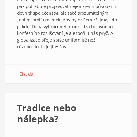
pak potřebuje projevovat nejen živým působením
dovnitř společenství, ale také srozumitelnými
„nálepkami“ navenek. Aby bylo všem zřejmé, kdo
je kdo. Doba vyhroceného, nezřídka bojovného
konfesního rozlišování je alespoň u nás pryč. A
globalizace přeje spíše uniformitě než
různorodosti. Je jiný čas.
Číst dál
about
Evangelické
písmáctví
–
živá
Tradice nebo
tradice,
nebo
nálepka?
nálepka
ze
setrvačnosti?