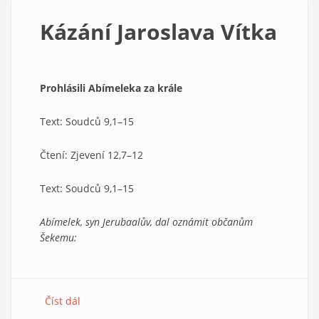
/
Kázání Jaroslava Vítka
Ckání
–
posměšný
úděs
Prohlásili Abímeleka za krále
nad
Božím
Text: Soudců 9,1–15
bořitelským
dílem
Čtení: Zjevení 12,7–12
Text: Soudců 9,1–15
Abímelek, syn Jerubaalův, dal oznámit občanům
Šekemu:
Číst dál
about
Kázání