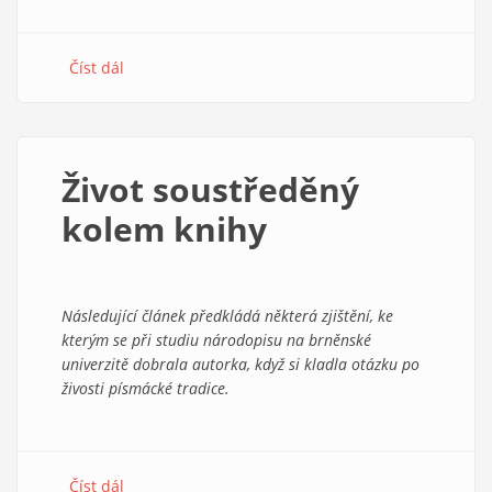
Číst dál
about
Tradice
nebo
nálepka?
Život soustředěný
kolem knihy
Následující článek předkládá některá zjištění, ke
kterým se při studiu národopisu na brněnské
univerzitě dobrala autorka, když si kladla otázku po
živosti písmácké tradice.
Číst dál
about