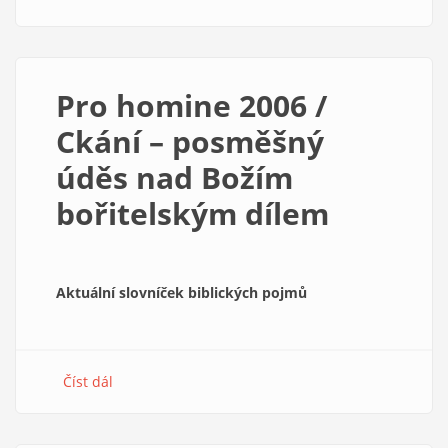
Život
soustředěný
kolem
knihy
Pro homine 2006 /
Ckání – posměšný
úděs nad Božím
bořitelským dílem
Aktuální slovníček biblických pojmů
Číst dál
about
Pro
homine
2006