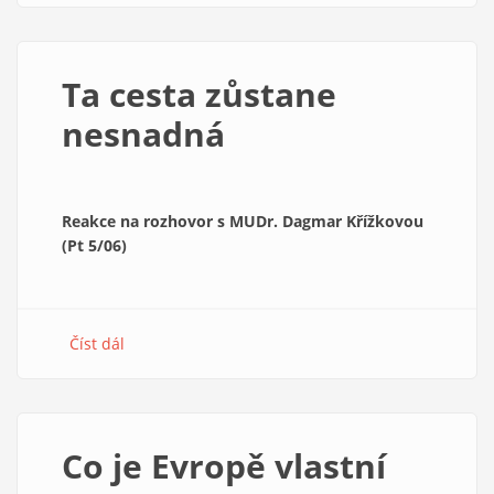
Jaroslava
Vítka
Ta cesta zůstane
nesnadná
Reakce na rozhovor s MUDr. Dagmar Křížkovou
(Pt 5/06)
Číst dál
about
Ta
cesta
zůstane
nesnadná
Co je Evropě vlastní