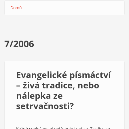
Domů
Drobečková
navigace
7/2006
Evangelické písmáctví
– živá tradice, nebo
nálepka ze
setrvačnosti?
Každé společenství potřebuje tradice. Tradice se