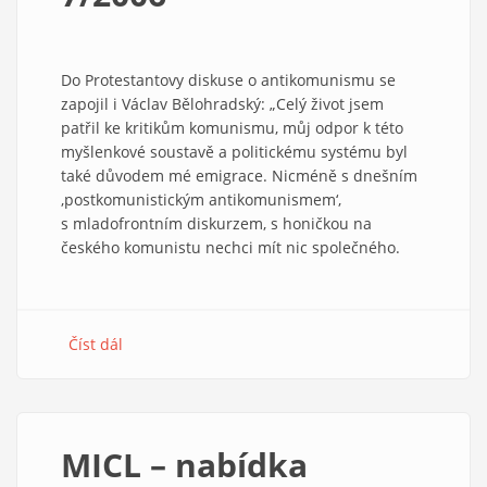
Do Protestantovy diskuse o antikomunismu se
zapojil i Václav Bělohradský: „Celý život jsem
patřil ke kritikům komunismu, můj odpor k této
myšlenkové soustavě a politickému systému byl
také důvodem mé emigrace. Nicméně s dnešním
‚postkomunistickým antikomunismem‘,
s mladofrontním diskurzem, s honičkou na
českého komunistu nechci mít nic společného.
Číst dál
about
Hutně
a
chutně
7/2006
MICL – nabídka