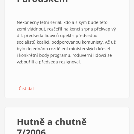
Nekonečný letní seriál, kdo a s kým bude této
zemi vládnout, rozčeřil na konci srpna překvapivý
díl: předseda lidovců upekl s předsedou
socialistů koalici, podporovanou komunisty. Ač už
bylo dojednáno rozdělení ministerských křesel
i konkrétní body programu, roduverní lidovci se
vzbouřili a předseda rezignoval.
Číst dál
about
Za
Jiřím
Miloslavem
Parouskem
Hutně a chutně
7/2006