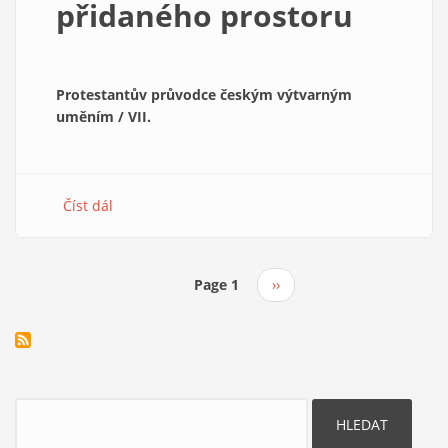
přidaného prostoru
Protestantův průvodce českým výtvarným
uměním / VII.
Číst dál
about
MICL
–
nabídka
Page 1
Následující
››
přidaného
Pagination
stránka
prostoru
Hledat