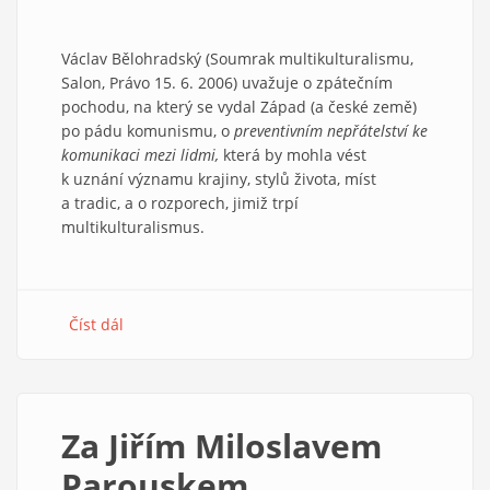
Václav Bělohradský (Soumrak multikulturalismu,
Salon, Právo 15. 6. 2006) uvažuje o zpátečním
pochodu, na který se vydal Západ (a české země)
po pádu komunismu, o
preventivním nepřátelství ke
komunikaci mezi lidmi,
která by mohla vést
k uznání významu krajiny, stylů života, míst
a tradic, a o rozporech, jimiž trpí
multikulturalismus.
Číst dál
about
Co
je
Evropě
vlastní
Za Jiřím Miloslavem
Parouskem