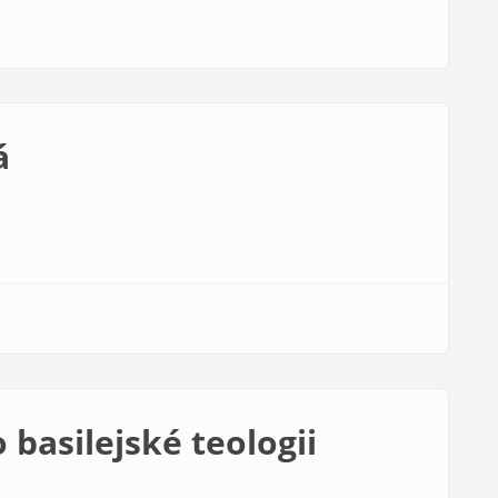
á
basilejské teologii