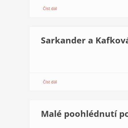
Číst dál
about
Státní
svátky
a
významné
Sarkander a Kafkov
dny
Číst dál
about
Sarkander
a
Kafková
Malé poohlédnutí po 