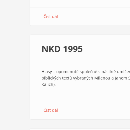
Číst dál
about
Dokument
Tertio
millenio
adveniente
NKD 1995
Hlasy – opomenuté společně s násilně umlčen
biblických textů vybraných Milenou a Janem 
Kalich).
Číst dál
about
NKD
1995