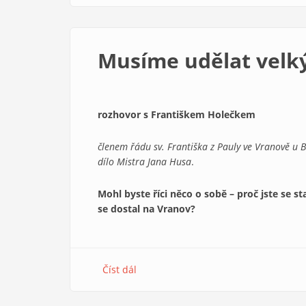
Joele
Rumla
1/1995
Musíme udělat velk
rozhovor s Františkem Holečkem
členem řádu sv. Františka z Pauly ve Vranově u 
dílo Mistra Jana Husa
.
Mohl byste říci něco o sobě – proč jste se st
se dostal na Vranov?
Číst dál
about
Musíme
udělat