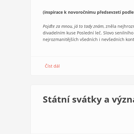
(inspirace k novoročnímu předsevzetí podle 
Pojďte za mnou, já to tady znám
, zněla nejhroz
divadelním kuse Poslední leč. Slovo senilního s
nejrozmanitějších všedních i nevšedních kon
Číst dál
about
Hledejte
nemesiáše
Státní svátky a výz