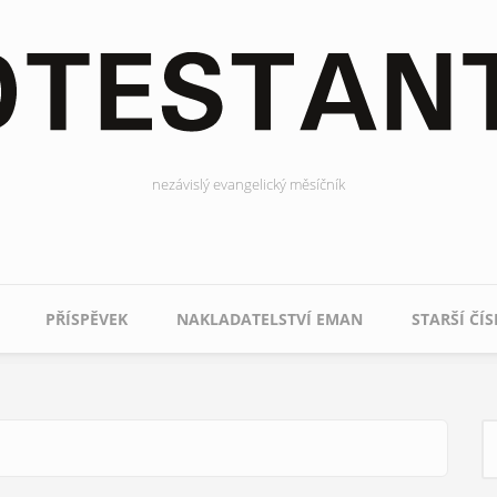
nezávislý evangelický měsíčník
PŘÍSPĚVEK
NAKLADATELSTVÍ EMAN
STARŠÍ ČÍS
H