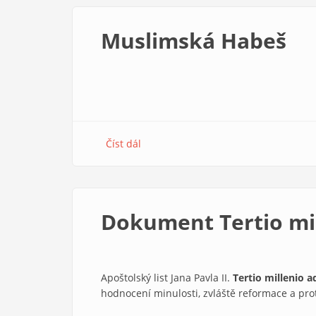
velký
kus
Muslimská Habeš
práce
Číst dál
about
Muslimská
Habeš
Dokument Tertio mi
Apoštolský list Jana Pavla II.
Tertio millenio 
hodnocení minulosti, zvláště reformace a pro