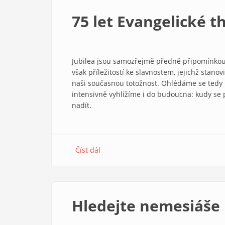
75 let Evangelické t
Jubilea jsou samozřejmě předně připomínkou up
však příležitostí ke slavnostem, jejichž stan
naši současnou totožnost. Ohlédáme se tedy 
intensivně vyhlížíme i do budoucna: kudy se
nadít.
Číst dál
about
75
let
Evangelické
theologické
Hledejte nemesiáše
fakulty