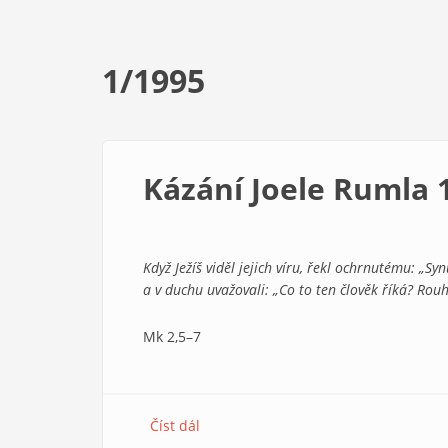
1/1995
Kázání Joele Rumla 
Když Ježíš viděl jejich víru, řekl ochrnutému: „Sy
a v duchu uvažovali: „Co to ten člověk říká? Rou
Mk 2,5–7
Číst dál
about
Kázání