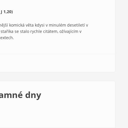
J 1,20)
nější komická věta kdysi v minulém desetiletí v
taříka se stalo rychle citátem, ožívajícím v
textech.
namné dny