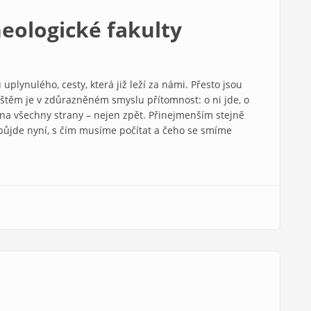
heologické fakulty
lynulého, cesty, která již leží za námi. Přesto jsou
ovištěm je v zdůrazněném smyslu přítomnost: o ni jde, o
na všechny strany – nejen zpět. Přinejmenším stejně
 půjde nyní, s čím musíme počítat a čeho se smíme