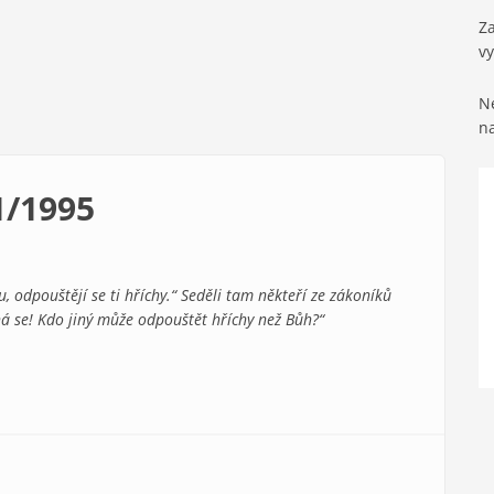
Za
v
Ne
n
1/1995
nu, odpouštějí se ti hříchy.“ Seděli tam někteří ze zákoníků
há se! Kdo jiný může odpouštět hříchy než Bůh?“