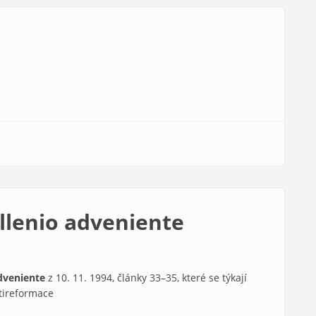
llenio adveniente
adveniente
z 10. 11. 1994, články 33–35, které se týkají
tireformace