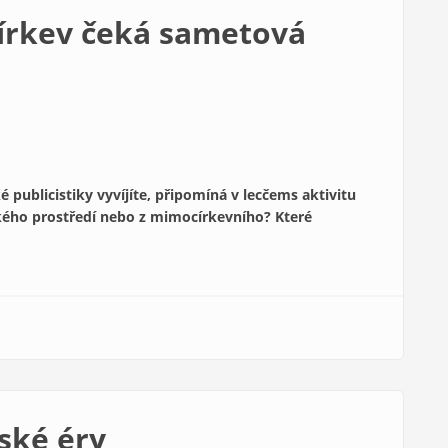
církev čeká sametová
é publicistiky vyvíjíte, připomíná v lecčems aktivitu
ského prostředí nebo z mimocírkevního? Které
ské éry