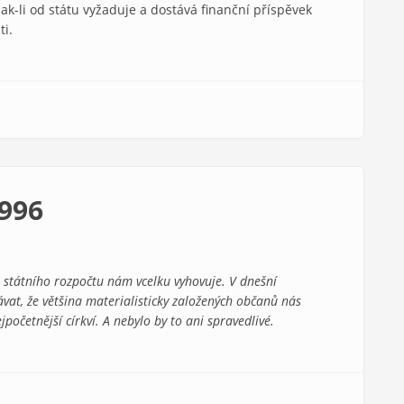
 pak-li od státu vyžaduje a dostává finanční příspěvek
ti.
1996
ze státního rozpočtu nám vcelku vyhovuje. V dnešní
at, že většina materialisticky založených občanů nás
početnější církví. A nebylo by to ani spravedlivé.