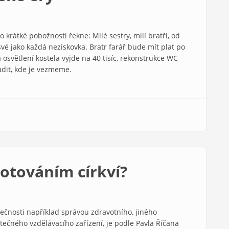
o krátké pobožnosti řekne: Milé sestry, milí bratři, od
vé jako každá neziskovka. Bratr farář bude mít plat po
a osvětlení kostela vyjde na 40 tisíc, rekonstrukce WC
adit, kde je vezmeme.
dotováním církví?
lečnosti například správou zdravotního, jiného
tečného vzdělávacího zařízení, je podle Pavla Říčana