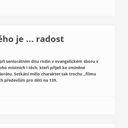
o je ... radost
při seniorátním dnu rodin v evangelickém sboru v
o místních i těch, kteří přijeli ke zmíněné
iorátu. Setkání mělo charakter tak trochu „filmu
h především pro děti na 139.