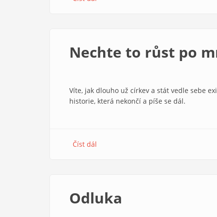
Z
redakční
pošty
9/1996
Nechte to růst po 
Víte, jak dlouho už církev a stát vedle sebe ex
historie, která nekončí a píše se dál.
Číst dál
about
Nechte
to
růst
po
Odluka
mnoho
dní