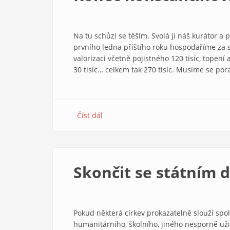
revoluce
Na tu schůzi se těším. Svolá ji náš kurátor a p
prvního ledna příštího roku hospodaříme za s
valorizaci včetně pojistného 120 tisíc, topení 
30 tisíc… celkem tak 270 tisíc. Musíme se por
Číst dál
about
Konec
konstantinovské
éry
Skončit se státním 
Pokud některá církev prokazatelně slouží spo
humanitárního, školního, jiného nesporně uži