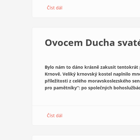
Číst dál
about
Kázání
Petera
Morée
Ovocem Ducha svatéh
Bylo nám to dáno krásně zakusit tentokrát 
Krnově. Veliký krnovský kostel naplnilo mnoh
příležitosti z celého moravskoslezského sen
pro pamětníky“: po společných bohoslužbác
Číst dál
about
Ovocem
Ducha
svatého