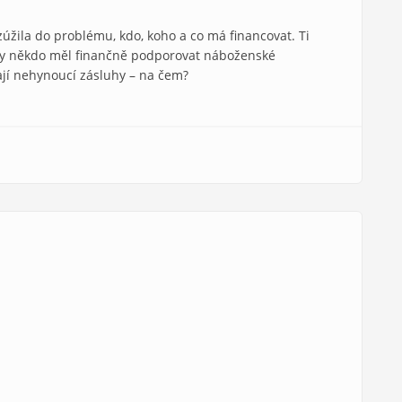
úžila do problému, kdo, koho a co má financovat. Ti
č by někdo měl finančně podporovat náboženské
ají nehynoucí zásluhy – na čem?