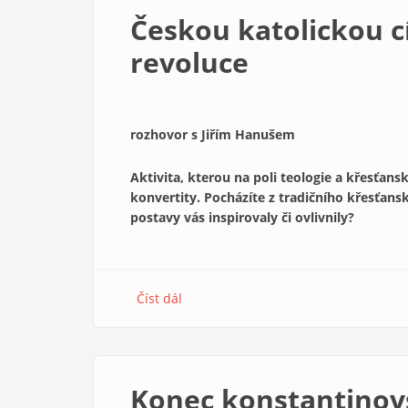
je
Českou katolickou 
...
radost
revoluce
rozhovor s Jiřím Hanušem
Aktivita, kterou na poli teologie a křesťansk
konvertity. Pocházíte z tradičního křesťan
postavy vás inspirovaly či ovlivnily?
Číst dál
about
Českou
katolickou
církev
čeká
Konec konstantinov
sametová