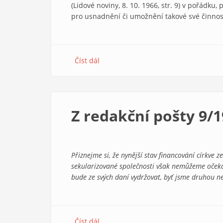
(Lidové noviny, 8. 10. 1966, str. 9) v pořádku,
pro usnadnění či umožnění takové své činnos
Číst dál
about
Skončit
se
státním
dotováním
Z redakční pošty 9/
církví?
Přiznejme si, že nynější stav financování církve 
sekularizované společnosti však nemůžeme očekáv
bude ze svých daní vydržovat, byť jsme druhou nej
Číst dál
about