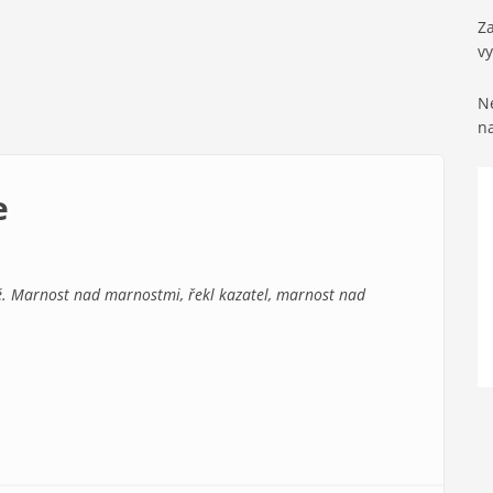
Za
v
Ne
n
e
mě. Marnost nad marnostmi, řekl kazatel, marnost nad