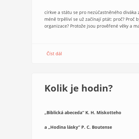
církve a státu se pro nezúčastněného diváka z
méně trpěliví se už začínají ptát: proč? Pro
organizace? Protože jsou prověřené věky a m
Číst dál
about
Odluka
Kolik je hodin?
„Biblická abeceda“ K. H. Miskotteho
a „Hodina lásky“ P. C. Boutense