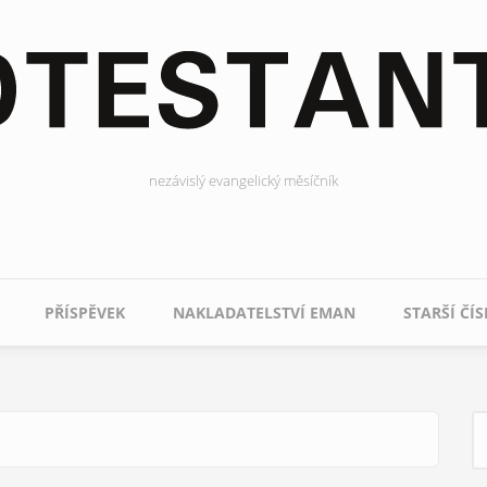
nezávislý evangelický měsíčník
PŘÍSPĚVEK
NAKLADATELSTVÍ EMAN
STARŠÍ ČÍS
H