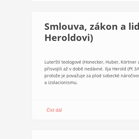
vyvádění
jako
úvod
Smlouva, zákon a li
do
čtení
Heroldovi)
Písem
Luterští teologové (Honecker, Huber, Körtner a
přisvojili až v době nedávné. Ilja Herold (Pt 3/
protože je považuje za plod sobecké náročivo
a izolacionismu.
Číst dál
about
Smlouva,
zákon
a
lidská