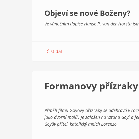
Objeví se nové Boženy?
Ve vánočním dopise Hanse P. van der Horsta jsme
Číst dál
about
Z
redakční
pošty
4/2007
Formanovy přízraky
Příběh filmu
Goyovy přízraky
se odehrává v roce
jako dvorní malíř. Je založen na vztahu Goyi a j
Goyův přítel, katolický mnich Lorenzo.