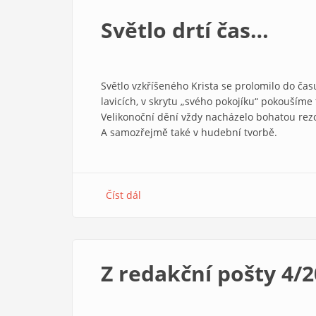
4/2007
Světlo drtí čas…
Světlo vzkříšeného Krista se prolomilo do čas
lavicích, v skrytu „svého pokojíku“ pokoušíme
Velikonoční dění vždy nacházelo bohatou rezo
A samozřejmě také v hudební tvorbě.
Číst dál
about
Světlo
drtí
čas…
Z redakční pošty 4/