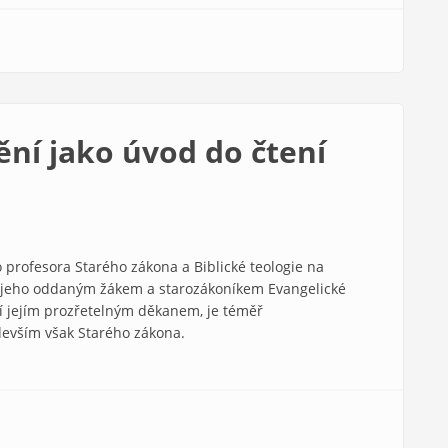
ění jako úvod do čtení
o profesora Starého zákona a Biblické teologie na
á jeho oddaným žákem a starozákoníkem Evangelické
í jejím prozřetelným děkanem, je téměř
devším však Starého zákona.