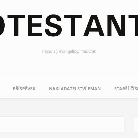
nezávislý evangelický měsíčník
PŘÍSPĚVEK
NAKLADATELSTVÍ EMAN
STARŠÍ ČÍS
H