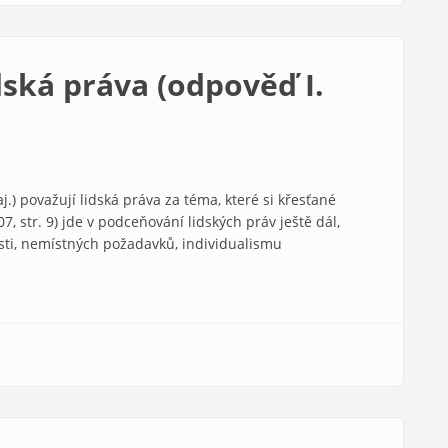
dská práva (odpověď I.
j.) považují lidská práva za téma, které si křesťané
07, str. 9) jde v podceňování lidských práv ještě dál,
sti, nemístných požadavků, individualismu