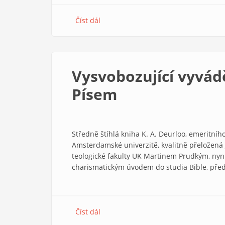
Číst dál
about
Formanovy
přízraky
se
nerozplynou
Vysvobozující vyvád
snadno
Písem
Středně štíhlá kniha K. A. Deurloo, emeritníh
Amsterdamské univerzitě, kvalitně přeložen
teologické fakulty UK Martinem Prudkým, nyn
charismatickým úvodem do studia Bible, pře
Číst dál
about
Vysvobozující