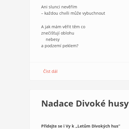
Ani slunci nevěřím
– každou chvíli může vybuchnout
A jak mám věřit těm co
znečišťují oblohu
nebesy
a podzemí peklem?
Číst dál
about
Pochyby
o
lži
Nadace Divoké husy
Přidejte se i Vy k „Letům Divokých hus“