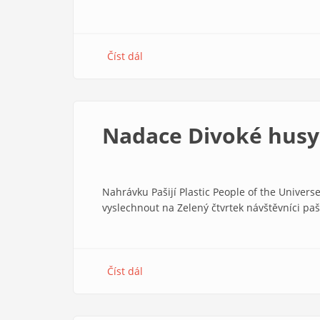
Číst dál
about
Nadace
Divoké
husy
4/2007
Nadace Divoké husy
Nahrávku Pašijí Plastic People of the Universe
vyslechnout na Zelený čtvrtek návštěvníci pa
Číst dál
about
Nadace
Divoké
husy