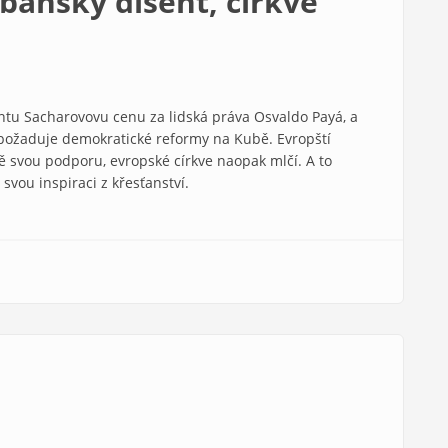
ubánský disent, církve
ntu Sacharovovu cenu za lidská práva Osvaldo Payá, a
rý požaduje demokratické reformy na Kubě. Evropští
ě svou podporu, evropské církve naopak mlčí. A to
 svou inspiraci z křesťanství.