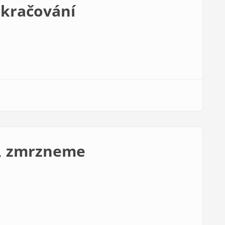
okračování
m, zmrzneme