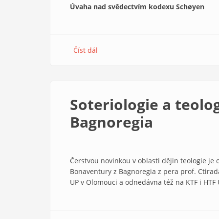
Úvaha nad svědectvím kodexu Schøyen
Číst dál
about
Chléb
náš
zítřejší…
Soteriologie a teolo
Bagnoregia
Čerstvou novinkou v oblasti dějin teologie je 
Bonaventury z Bagnoregia z pera prof. Ctirad
UP v Olomouci a odnedávna též na KTF i HTF 