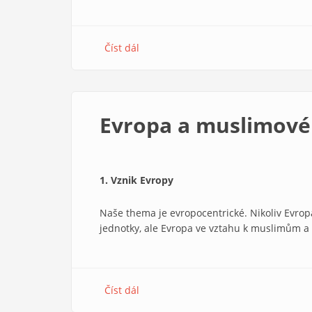
Číst dál
about
Kázání
Tomáše
Trusiny
Evropa a muslimové
1. Vznik Evropy
Naše thema je evropocentrické. Nikoliv Evropa
jednotky, ale Evropa ve vztahu k muslimům a 
Číst dál
about
Evropa