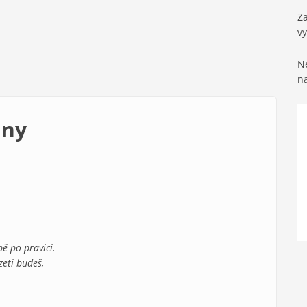
Za
v
Ne
n
iny
bě po pravici.
zeti budeš,