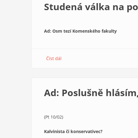
Studená válka na p
Ad: Osm tezí Komenského fakulty
Číst dál
about
Studená
válka
na
pokračování
Ad: Poslušně hlásí
(Pt 10/02)
Kalvinista či konservativec?