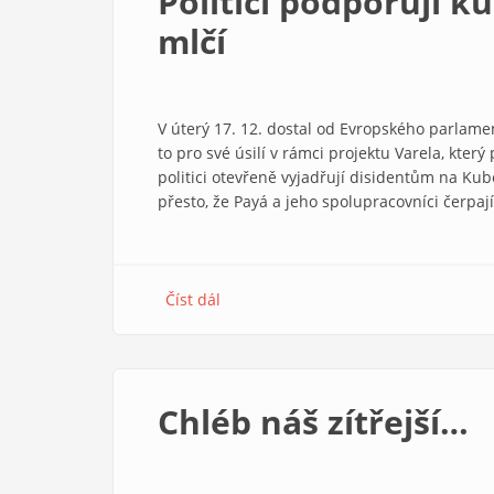
Politici podporují k
mlčí
V úterý 17. 12. dostal od Evropského parlame
to pro své úsilí v rámci projektu Varela, kte
politici otevřeně vyjadřují disidentům na Kub
přesto, že Payá a jeho spolupracovníci čerpají
Číst dál
about
Politici
podporují
kubánský
disent,
Chléb náš zítřejší…
církve
mlčí