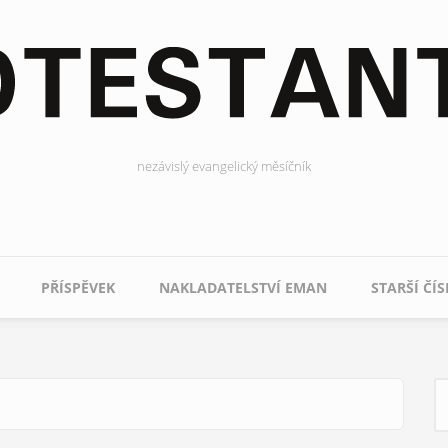
nezávislý evangelický měsíčník
PŘÍSPĚVEK
NAKLADATELSTVÍ EMAN
STARŠÍ ČÍS
H