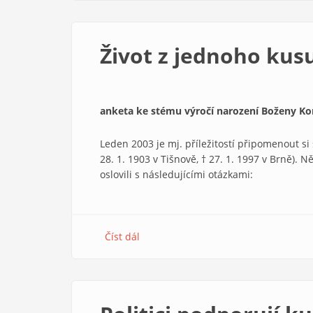
a
muslimové
Život z jednoho kus
anketa ke stému výročí narození Boženy K
Leden 2003 je mj. příležitostí připomenout s
28. 1. 1903 v Tišnově, † 27. 1. 1997 v Brně). 
oslovili s následujícími otázkami:
Číst dál
about
Život
z
jednoho
kusu