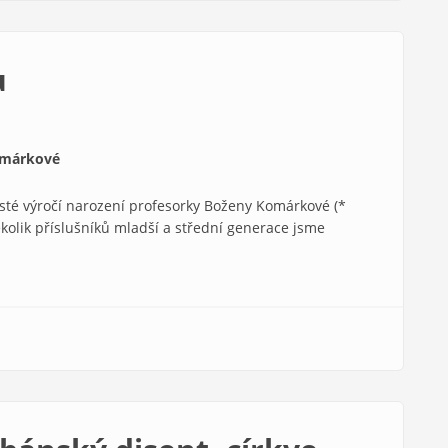
u
omárkové
i sté výročí narození profesorky Boženy Komárkové (*
Několik příslušníků mladší a střední generace jsme