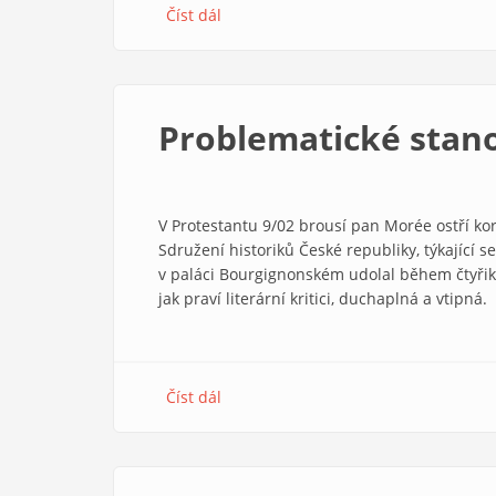
Číst dál
about
Soteriologie
a
teologie
kříže
Problematické stan
Bonaventury
z
Bagnoregia
V Protestantu 9/02 brousí pan Morée ostří kor
Sdružení historiků České republiky, týkající
v paláci Bourgignonském udolal během čtyřikr
jak praví literární kritici, duchaplná a vtipná.
Číst dál
about
Problematické
stanovisko?