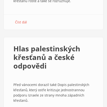
křesťanů roste a také se rozrůzňuje.
Číst dál
about
Křesťané
v
Izraeli,
Palestině
Hlas palestinských
a
v
křesťanů a české
Pásmu
odpovědi
Gazy
Před vánocemi dorazil také Dopis palestinských
křesťanů, který ostře kritizuje jednostrannou
podporu Izraele ze strany mnoha západních
křesťanů.