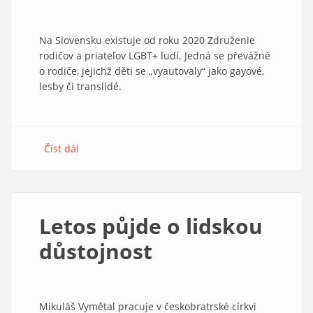
Na Slovensku existuje od roku 2020 Združenie
rodičov a priateľov LGBT+ ľudí. Jedná se převážně
o rodiče, jejichž děti se „vyautovaly“ jako gayové,
lesby či translidé.
Číst dál
about
Příběhy,
mýty
a
fakta
Letos půjde o lidskou
z
LGBT+
důstojnost
rodin
Mikuláš Vymětal pracuje v českobratrské církvi