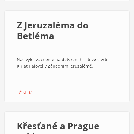
z
hlasů
proti
Z Jeruzaléma do
násilí
Betléma
Náš výlet začneme na dětském hřišti ve čtvrti
Kiriat Hajovel v Západním Jeruzalémě.
Číst dál
about
Z
Jeruzaléma
do
Betléma
Křesťané a Prague