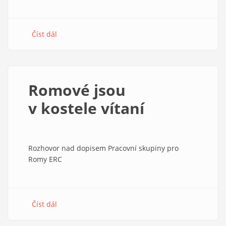
Číst dál
about
Pro
rodinu
všechno
Romové jsou
v kostele vítaní
Rozhovor nad dopisem Pracovní skupiny pro
Romy ERC
Číst dál
about
Romové