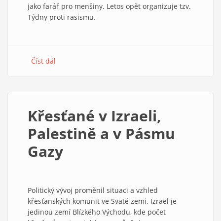
jako farář pro menšiny. Letos opět organizuje tzv.
Týdny proti rasismu.
Číst dál
about
Letos
půjde
o
lidskou
Křesťané v Izraeli,
důstojnost
Palestině a v Pásmu
Gazy
Politický vývoj proměnil situaci a vzhled
křesťanských komunit ve Svaté zemi. Izrael je
jedinou zemí Blízkého Východu, kde počet