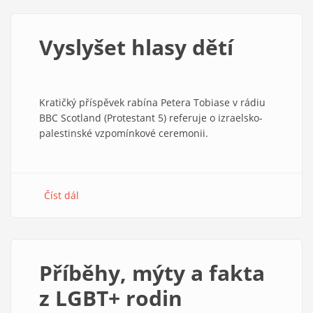
jsou
v kostele
vítaní
Vyslyšet hlasy dětí
Kratičký příspěvek rabína Petera Tobiase v rádiu
BBC Scotland (Protestant 5) referuje o izraelsko-
palestinské vzpomínkové ceremonii.
Číst dál
about
Vyslyšet
hlasy
dětí
Příběhy, mýty a fakta
z LGBT+ rodin