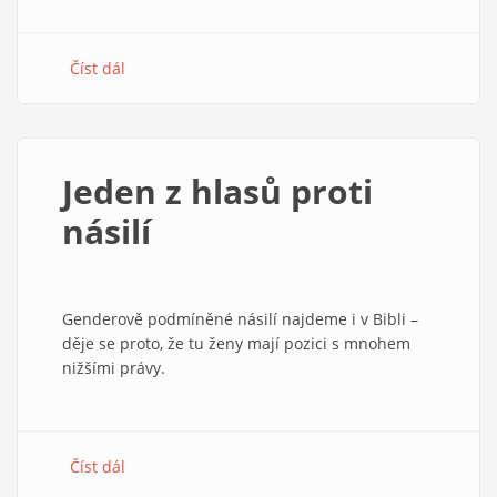
Číst dál
about
Hlas
palestinských
křesťanů
a
Jeden z hlasů proti
české
odpovědi
násilí
Genderově podmíněné násilí najdeme i v Bibli –
děje se proto, že tu ženy mají pozici s mnohem
nižšími právy.
Číst dál
about
Jeden