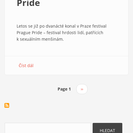
Pride
Letos se již po dvanácté konal v Praze festival
Prague Pride – festival hrdosti lidí, patřících
k sexuálním menšinám.
Číst dál
about
Křesťané
a
Prague
Page 1
Následující
››
Pride
Pagination
stránka
Hledat