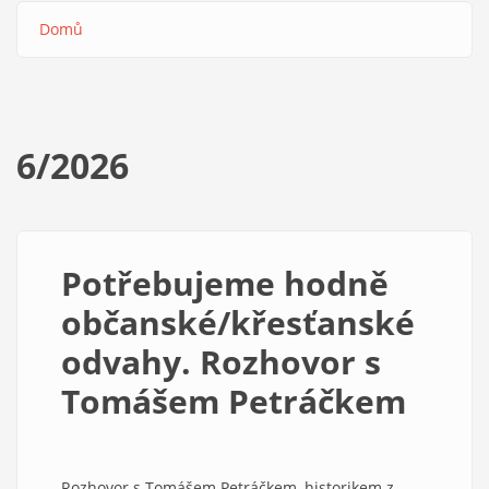
Domů
Drobečková
navigace
6/2026
Potřebujeme hodně
občanské/křesťanské
odvahy. Rozhovor s
Tomášem Petráčkem
Rozhovor s Tomášem Petráčkem, historikem z