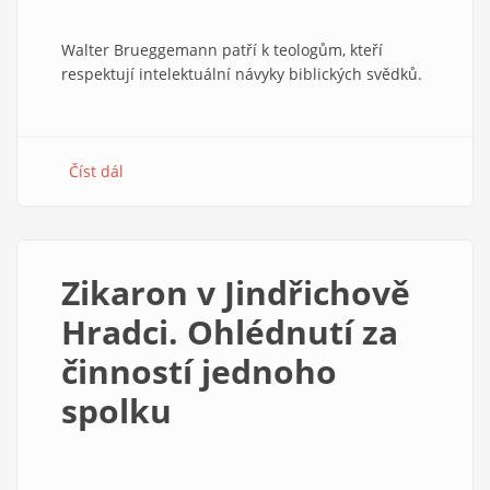
Walter Brueggemann patří k teologům, kteří
respektují intelektuální návyky biblických svědků.
Číst dál
about
Inspirace
Walterem
Brueggemannem.
Šabat
Zikaron v Jindřichově
jako
vzdor
Hradci. Ohlédnutí za
činností jednoho
spolku