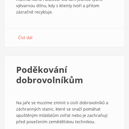
výtvarnou dílnu, kdy s klienty tvoří a přitom
zázračně recykluje.
Číst dál
about
Být
součástí
obrazu
aneb
Poděkování
když
konec
dobrovolníkům
neznamená
konec
Na jaře se musíme zmínit o úsilí dobrovolníků a
záchranných stanic, které se snaží pomáhat
opuštěným mláďatům zvířat nebo je zachraňují
před posečením zemědělskou technikou.