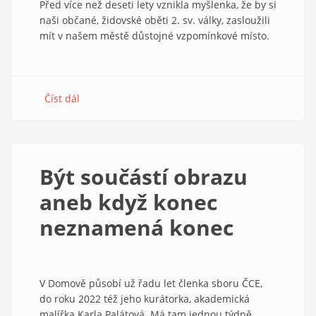
Před více než deseti lety vznikla myšlenka, že by si
naši občané, židovské oběti 2. sv. války, zasloužili
mít v našem městě důstojné vzpomínkové místo.
Číst dál
about
Zikaron
v
Jindřichově
Hradci.
Být součástí obrazu
Ohlédnutí
za
aneb když konec
činností
neznamená konec
jednoho
spolku
V Domově působí už řadu let členka sboru ČCE,
do roku 2022 též jeho kurátorka, akademická
malířka Karla Palátová. Má tam jednou týdně