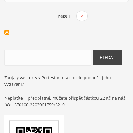
už
seš,
Page 1
Následující
››
tak
Pagination
stránka
koukej,
abys
byl
Hledat
Zaujaly vás texty v Protestantu a chcete podpořit jeho
vydávání?
Neplatíte-li předplatné, můžete přispět částkou 22 Kč na náš
účet 670100-2203961759/6210