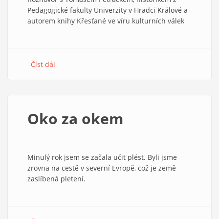
Pedagogické fakulty Univerzity v Hradci Králové a
autorem knihy Křesťané ve víru kulturních válek
Číst dál
about
Potřebujeme
hodně
občanské/křesťanské
odvahy.
Oko za okem
Rozhovor
s
Tomášem
Petráčkem
Minulý rok jsem se začala učit plést. Byli jsme
zrovna na cestě v severní Evropě, což je země
zaslíbená pletení.