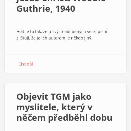
Guthrie, 1940
Holt je to tak, že u svých oblíbených verzí písní
zjišťuji, že jejich autorem je někdo jiný.
Číst dál
about
Jesus
Christ.
Woodie
Guthrie,
Objevit TGM jako
1940
myslitele, který v
něčem předběhl dobu