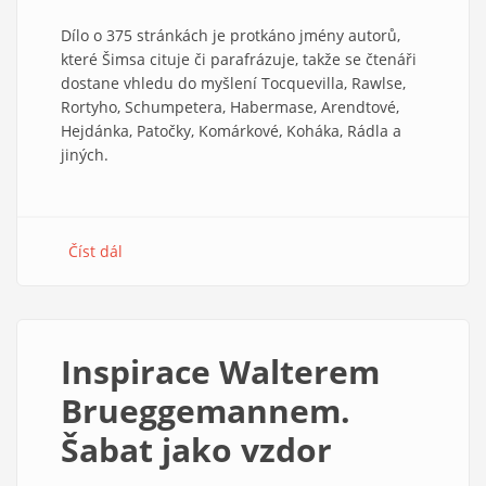
Dílo o 375 stránkách je protkáno jmény autorů,
které Šimsa cituje či parafrázuje, takže se čtenáři
dostane vhledu do myšlení Tocquevilla, Rawlse,
Rortyho, Schumpetera, Habermase, Arendtové,
Hejdánka, Patočky, Komárkové, Koháka, Rádla a
jiných.
Číst dál
about
Objevit
TGM
jako
myslitele,
Inspirace Walterem
který
v
Brueggemannem.
něčem
Šabat jako vzdor
předběhl
dobu