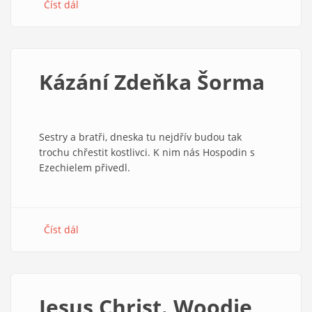
Číst dál
about
Oko
za
okem
Kázání Zdeňka Šorma
Sestry a bratři, dneska tu nejdřív budou tak
trochu chřestit kostlivci. K nim nás Hospodin s
Ezechielem přivedl.
Číst dál
about
Kázání
Zdeňka
Šorma
Jesus Christ. Woodie