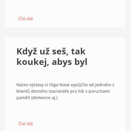
Číst dál
about
Poděkování
dobrovolníkům
Když už seš, tak
koukej, abys byl
Název výstavy si Olga Nová vypůjčila od jednoho z
klientů denního stacionáře pro lidi s poruchami
paměti (demence aj.)
Číst dál
about
Když