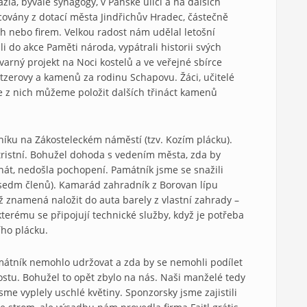
ia, bývalé synagogy, v Panské ulici a na dalších
covány z dotací města Jindřichův Hradec, částečně
 nebo firem. Velkou radost nám udělal letošní
jili do akce Paměti národa, vypátrali historii svých
varný projekt na Noci kostelů a ve veřejné sbírce
itzerovy a kamenů za rodinu Schapovu. Žáci, učitelé
 že z nich můžeme položit dalších třináct kamenů
íku na Zákosteleckém náměstí (tzv. Kozím plácku).
l tristní. Bohužel dohoda s vedením města, zda by
át, nedošla pochopení. Památník jsme se snažili
li sedm členů). Kamarád zahradník z Borovan lípu
Což znamená naložit do auta barely z vlastní zahrady –
terému se připojují technické služby, když je potřeba
ího plácku.
mátník nemohlo udržovat a zda by se nemohli podílet
ostu. Bohužel to opět zbylo na nás. Naši manželé tedy
jsme vyplely uschlé květiny. Sponzorsky jsme zajistili