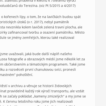
án. Slavnost proběhla v květnu k 75letému výročí
oluobčanů do Terezína. (viz Pt 5/2015 a 4/2017)
 o kořenech lípy, o tom, že na lavičkách budou spát
ristických útoků (v r. 2017), nebyl památník
ta nevznikla kolem laviček zelená travní plocha, ale
sbírky zafinancoval tvorbu a osazení památníku. Město
dule se jmény zemřelých, kterou také realizoval
 jsme uvažovali, jaká bude další náplň našeho
zea fotografie a obrazových médií jsme několik let za
čním občerstvením a tématickým programem. Také jsme
ku a rozsvěceli první chanukovou svíci, pronesli
„mastném“ pohoštění.
stí v archivu a věnuje se historii židovských
ínat pravidelně každý rok výročí transportu, ale vzdát
ch se začaly pokládat „kameny zmizelých“ a my jsme se
. K červnu letošního roku jsme jich realizovali