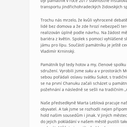
byl památník v roce 2017 slavnostně instalov
transportu jindřichohradeckých židovských sp
Trochu nás mrzelo, že kvůli vyhrocené debatě
lidé bez domova a že zde hrozí nebezpečí tero
realizován úplně podle návrhu. Na žádost měs
bariéra z květin. Spolek s pomocí vyhlášené 
jámu pro lípu. Součástí památníku je ještě ce
Vladimír Krninský.
Památník byl tedy hotov a my, členové spolku
sdružení. Vyrobili jsme
suku
a v prostorách Mu
sebou pořádali oslavu svátku Sukot, s tradi
se na první Chanuku začali scházet u památní
požehnání a následně se sešli na tradičním 
Naše předsedkyně Marta Leblová pracuje naště
obyvatel. A tak jsme se rozhodli nejen připom
hold našim sousedům i jinak. V jiných měste
do jejich pokládání v našem městě pustili také