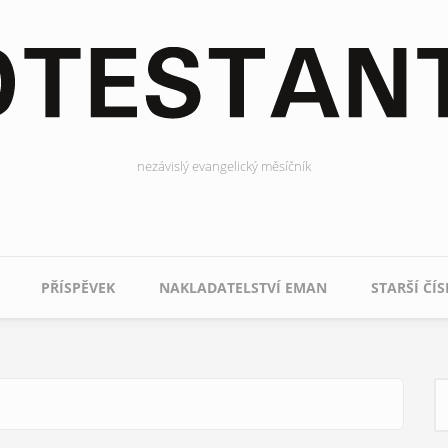
nezávislý evangelický měsíčník
PŘÍSPĚVEK
NAKLADATELSTVÍ EMAN
STARŠÍ ČÍS
H