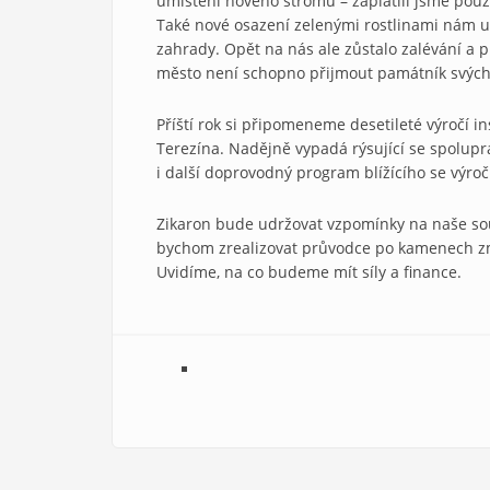
umístění nového stromu – zaplatili jsme pouze
Také nové osazení zelenými rostlinami nám ud
zahrady. Opět na nás ale zůstalo zalévání a p
město není schopno přijmout památník svých 
Příští rok si připomeneme desetileté výročí i
Terezína. Nadějně vypadá rýsující se spoluprá
i další doprovodný program blížícího se výroč
Zikaron bude udržovat vzpomínky na naše sous
bychom zrealizovat průvodce po kamenech zmi
Uvidíme, na co budeme mít síly a finance.