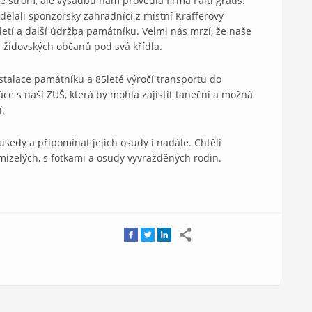
 strom, ale výsadbu nám provedla firma Faitl grátis.
ělali sponzorsky zahradníci z místní Krafferovy
letí a další údržba památníku. Velmi nás mrzí, že naše
židovských občanů pod svá křídla.
nstalace památníku a 85leté výročí transportu do
ce s naší ZUŠ, která by mohla zajistit taneční a možná
í.
edy a připomínat jejich osudy i nadále. Chtěli
zelých, s fotkami a osudy vyvražděných rodin.