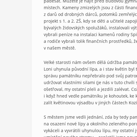
padesát. Můžete je najít před budovou gymnáz
místech. Kameny zmizelých jsou z části finan
z darů od drobných dárců, potomků zemřelých
projekt s 1. a 2. ZŠ, kdy se děti a učitelé zapo
bývalých židovských spolužáků, instalovali výt
vybrali peníze na instalaci kamenů rodiny Sp
a rodiče vybrali tolik finančních prostředků,
v našem městě.
Velké starosti nám ovšem dělá údržba památn
Loni uhynula původní lípa, a i stav květin by
správu památníku nepřebralo pod svůj patron
udržovat vlastními silami (je nás v tuto chví
ošetřoval, my ostatní pleli a jezdili zalévat. 
i když hned vedle památníku je kohoutek, ke k
zalít květinovou výsadbu v jiných částech Koz
S městem jsme vedli jednání, zda by tedy pa
na osazení nové lípy a okolního zeleného por
vykáceli a vyvrátili uhynulou lípu, my ostatní 