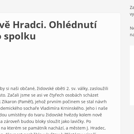
Za
v
ově Hradci. Ohlédnutí
Ne
o spolku
n
y si naši občané, židovské oběti 2. sv. války, zasloužili
o. Začali jsme se asi ve čtyřech osobách scházet
ek Zikaron (Paměť), jehož prvním počinem se stal návrh
emického sochaře Vladimíra Krninského. Jeho i naše
budou umístěny do tvaru židovské hvězdy kolem nově
a zároveň budou bloky sloužit jako lavičky. Po
u, na kterém se památník nachází, a městem J. Hradec,