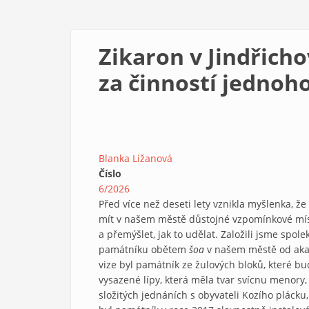
Zikaron v Jindřich
za činností jednoh
Blanka Ližanová
Číslo
6/2026
Před více než deseti lety vznikla myšlenka, že b
mít v našem městě důstojné vzpomínkové míst
a přemýšlet, jak to udělat. Založili jsme spol
památníku obětem
šoa
v našem městě od akad
vize byl památník ze žulových bloků, které 
vysazené lípy, která měla tvar svícnu menory, 
složitých jednáních s obyvateli Kozího pláck