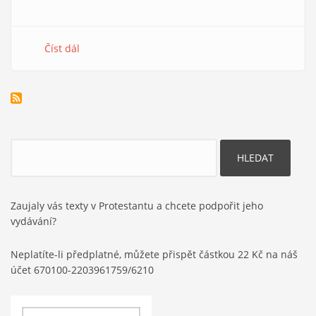
Číst dál
about
Dokument
Hledat
Zaujaly vás texty v Protestantu a chcete podpořit jeho
vydávání?
Neplatíte-li předplatné, můžete přispět částkou 22 Kč na náš
účet 670100-2203961759/6210