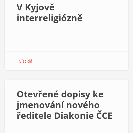
byl
V Kyjově
rád
interreligiózně
Číst dál
about
V
Kyjově
interreligiózně
Otevřené dopisy ke
jmenování nového
ředitele Diakonie ČCE