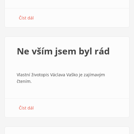
Číst dál
about
Nezapomínejte
na
ty,
kteří
Ne vším jsem byl rád
ukazovali
cestu
Vlastní životopis Václava Vaško je zajímavým
čtením.
Číst dál
about
Ne
vším
jsem