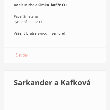
Dopis Michala Šimka, faráře ČCE
Pavel Smetana
synodní senior ČCE
Vážený bratře synodní seniore!
Číst dál
about
Otevřené
dopisy
ke
jmenování
Sarkander a Kafková
nového
ředitele
Diakonie
ČCE