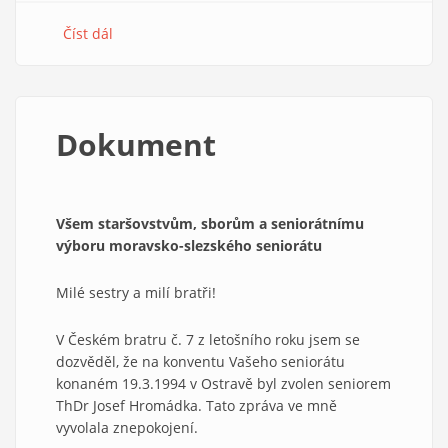
Číst dál
about
Sarkander
a
Kafková
Dokument
Všem staršovstvům, sborům a seniorátnímu
výboru moravsko-slezského seniorátu
Milé sestry a milí bratři!
V Českém bratru č. 7 z letošního roku jsem se
dozvěděl, že na konventu Vašeho seniorátu
konaném 19.3.1994 v Ostravě byl zvolen seniorem
ThDr Josef Hromádka. Tato zpráva ve mně
vyvolala znepokojení.