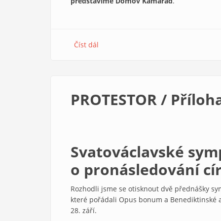
představíme Domov Kamarád
.
Číst dál
about
Nadace
Divoké
husy
9/2006
PROTESTOR / Příloha
Svatováclavské sy
o pronásledování cí
Rozhodli jsme se otisknout dvě přednášky sy
které pořádali Opus bonum a Benediktinské ar
28. září.