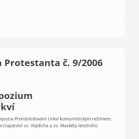
 Protestanta č. 9/2006
mpozium
rkví
mpozia Pronásledování církví komunistickým režimem,
ciopatství sv. Vojtěcha a sv. Markéty letošního