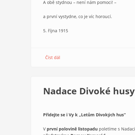
A obě stydnou – není nám pomoci! –
a první vystydne, co je víc horoucí.
5. října 1915
Číst dál
about
DVĚ
SLUNCE
Nadace Divoké husy
Přidejte se i Vy k „Letům Divokých hus“
V
první polovině listopadu
poletíme s Nadac