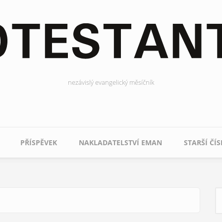
nezávislý evangelický měsíčník
PŘÍSPĚVEK
NAKLADATELSTVÍ EMAN
STARŠÍ ČÍS
H