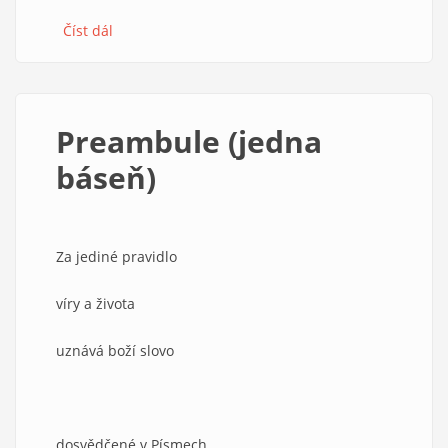
Číst dál
about
E
canto
dinoscitur
avis
Preambule (jedna
báseň)
Za jediné pravidlo
víry a života
uznává boží slovo
dosvědčené v Písmech