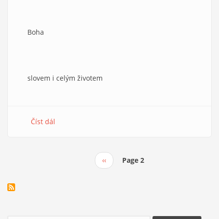
Boha
slovem i celým životem
Číst dál
about
Preambule
(jedna
báseň)
Předchozí
‹‹
Page 2
Pagination
stránka