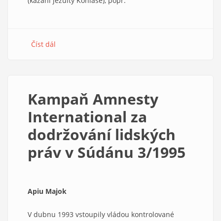
(kázání jezuity Koniáše), popř.
Číst dál
about
Prvenství
Evropy
Kampaň Amnesty
International za
dodržování lidských
práv v Súdánu 3/1995
Apiu Majok
V dubnu 1993 vstoupily vládou kontrolované