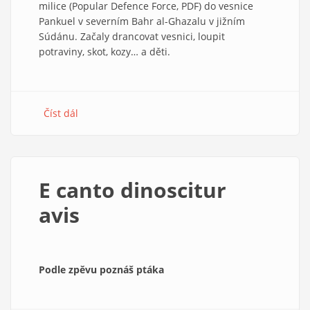
milice (Popular Defence Force, PDF) do vesnice
Pankuel v severním Bahr al-Ghazalu v jižním
Súdánu. Začaly drancovat vesnici, loupit
potraviny, skot, kozy… a děti.
Číst dál
about
Kampaň
Amnesty
International
za
E canto dinoscitur
dodržování
lidských
avis
práv
v
Súdánu
3/1995
Podle zpěvu poznáš ptáka