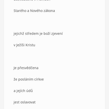
Starého a Nového zákona
jejichž středem je boží zjevení
v Ježíši Kristu
Je přesvědčena
že posláním církve
a jejích údů
jest oslavovat