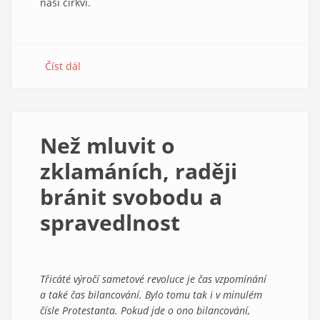
naší církví.
Číst dál
about
Slovenští
evangelíci
a
my
Než mluvit o
zklamáních, raději
bránit svobodu a
spravedlnost
Třicáté výročí sametové revoluce je čas vzpomínání
a také čas bilancování. Bylo tomu tak i v minulém
čísle Protestanta. Pokud jde o ono bilancování,