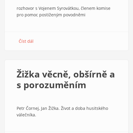
rozhovor s Vojenem Syrovátkou, členem komise
pro pomoc postiženým povodněmi
Číst dál
about
Hospodaření
ČCE
s
povodňovými
Žižka věcně, obšírně a
sbírkami
s porozuměním
Petr Čornej, Jan Žižka. Život a doba husitského
válečníka.