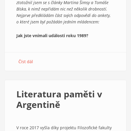
ztotožnil jsem se s články Martina Šimsy a Tomáše
Bíska, k nimž nepřidám nic než několik drobností.
Nejprve předkládám část svých odpovědí do ankety,
o které jsem byl požádán jedním mládencem:
Jak jste vnímali události roku 1989?
Číst dál
about
Než
mluvit
o
zklamáních,
Literatura paměti v
raději
bránit
Argentině
svobodu
a
spravedlnost
V roce 2017 vyšla díky projektu Filozofické fakulty