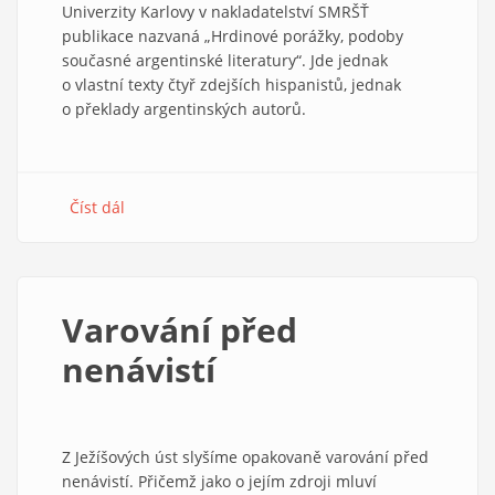
Univerzity Karlovy v nakladatelství SMRŠŤ
publikace nazvaná „Hrdinové porážky, podoby
současné argentinské literatury“. Jde jednak
o vlastní texty čtyř zdejších hispanistů, jednak
o překlady argentinských autorů.
Číst dál
about
Literatura
paměti
v
Argentině
Varování před
nenávistí
Z Ježíšových úst slyšíme opakovaně varování před
nenávistí. Přičemž jako o jejím zdroji mluví