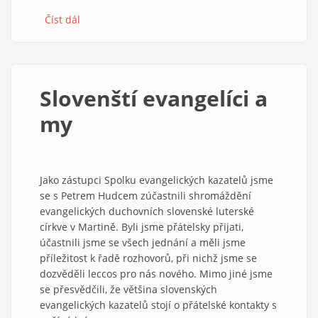
Číst dál
about
Žižka
věcně,
obšírně
a
Slovenští evangelíci a
s
porozuměním
my
Jako zástupci Spolku evangelických kazatelů jsme
se s Petrem Hudcem zúčastnili shromáždění
evangelických duchovních slovenské luterské
církve v Martině. Byli jsme přátelsky přijati,
účastnili jsme se všech jednání a měli jsme
příležitost k řadě rozhovorů, při nichž jsme se
dozvěděli leccos pro nás nového. Mimo jiné jsme
se přesvědčili, že většina slovenských
evangelických kazatelů stojí o přátelské kontakty s