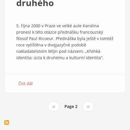
druhého
5. října 2000 v Praze ve velké aule Karolina
pronesl k této otázce přednášku francouzský
filosof Paul Ricoeur. Přednáška byla ještě v tomtéž
roce vytištěna v dvojjazyčné podobě
nakladatelstvím Mlýn pod názvem: „Křehká
identita: úcta k druhému a kulturní identita“.
Číst dál
about
Otázka
identity
v
Předchozí
‹‹
Page 2
Následující
››
souvislosti
Pagination
stránka
stránka
s
uznáním
druhého