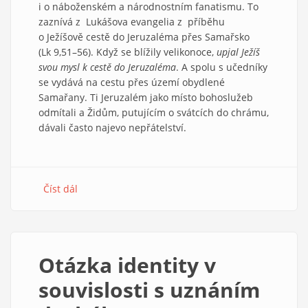
i o náboženském a národnostním fanatismu. To
zaznívá z Lukášova evangelia z příběhu
o Ježíšově cestě do Jeruzaléma přes Samařsko
(Lk 9,51–56). Když se blížily velikonoce,
upjal Ježíš
svou mysl k cestě do Jeruzaléma
. A spolu s učedníky
se vydává na cestu přes území obydlené
Samařany. Ti Jeruzalém jako místo bohoslužeb
odmítali a Židům, putujícím o svátcích do chrámu,
dávali často najevo nepřátelství.
Číst dál
about
Varování
před
nenávistí
Otázka identity v
souvislosti s uznáním