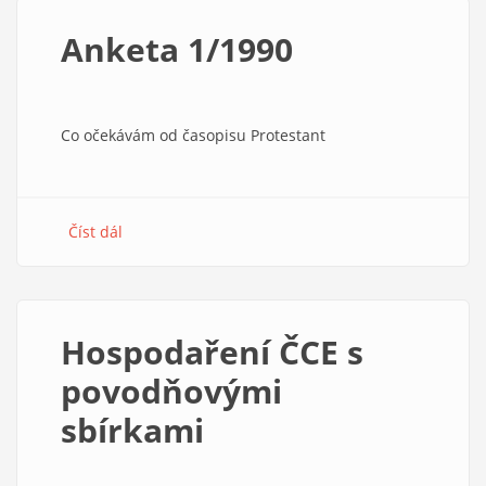
a
Ježíš
Anketa 1/1990
Co očekávám od časopisu Protestant
Číst dál
about
Anketa
1/1990
Hospodaření ČCE s
povodňovými
sbírkami