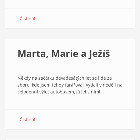
Číst dál
about
Protestor
2/2021.
Dopady
působení
Marta, Marie a Ježíš
StB
Někdy na začátku devadesátých let se lidé ze
sboru, kde jsem tehdy farářoval, vydali v neděli na
celodenní výlet autobusem, já jel s nimi.
Číst dál
about
Marta,
Marie