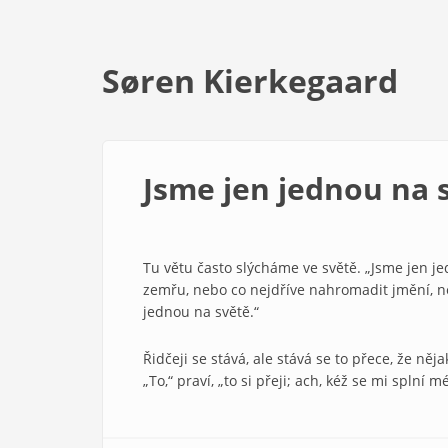
Søren Kierkegaard
Jsme jen jednou na 
Tu větu často slýcháme ve světě. „Jsme jen jed
zemřu, nebo co nejdříve nahromadit jmění, n
jednou na světě.“
Řidčeji se stává, ale stává se to přece, že něj
„To,“ praví, „to si přeji; ach, kéž se mi splní 