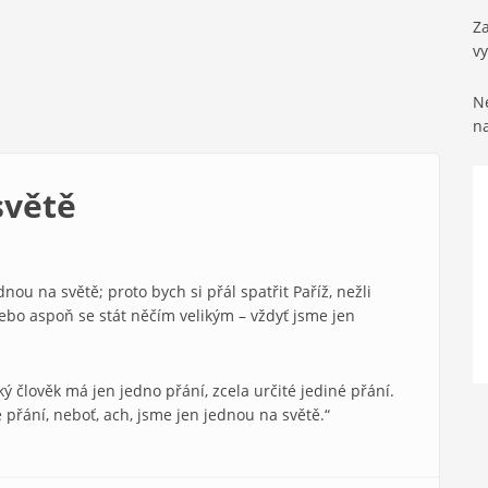
Za
v
Ne
n
světě
nou na světě; proto bych si přál spatřit Paříž, nežli
ebo aspoň se stát něčím velikým – vždyť jsme jen
aký člověk má jen jedno přání, zcela určité jediné přání.
mé přání, neboť, ach, jsme jen jednou na světě.“