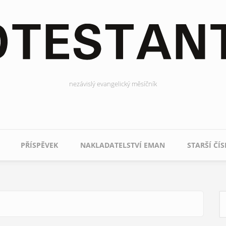
nezávislý evangelický měsíčník
PŘÍSPĚVEK
NAKLADATELSTVÍ EMAN
STARŠÍ ČÍS
H