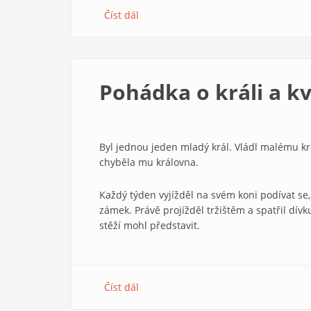
Číst dál
about
Jsme
jen
jednou
na
Pohádka o králi a k
světě
Byl jednou jeden mladý král. Vládl malému kr
chyběla mu královna.
Každý týden vyjížděl na svém koni podívat se, 
zámek. Právě projížděl tržištěm a spatřil dívku
stěží mohl představit.
Číst dál
about
Pohádka