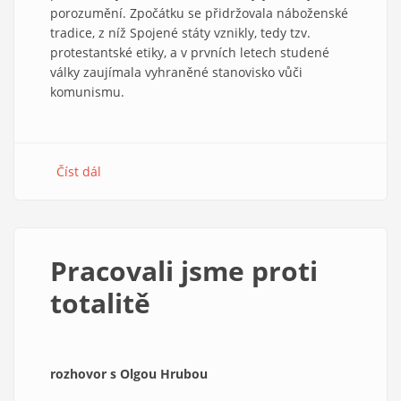
porozumění. Zpočátku se přidržovala náboženské
tradice, z níž Spojené státy vznikly, tedy tzv.
protestantské etiky, a v prvních letech studené
války zaujímala vyhraněné stanovisko vůči
komunismu.
Číst dál
about
Krize
amerického
protestantismu
Pracovali jsme proti
totalitě
rozhovor s Olgou Hrubou