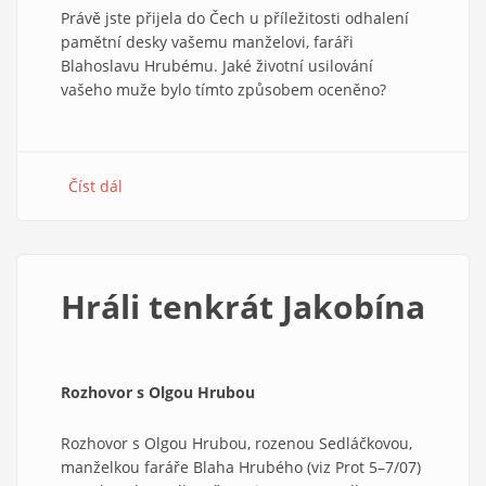
Právě jste přijela do Čech u příležitosti odhalení
pamětní desky vašemu manželovi, faráři
Blahoslavu Hrubému. Jaké životní usilování
vašeho muže bylo tímto způsobem oceněno?
Číst dál
about
Pracovali
jsme
proti
totalitě
Hráli tenkrát Jakobína
Rozhovor s Olgou Hrubou
Rozhovor s Olgou Hrubou, rozenou Sedláčkovou,
manželkou faráře Blaha Hrubého (viz Prot 5–7/07)