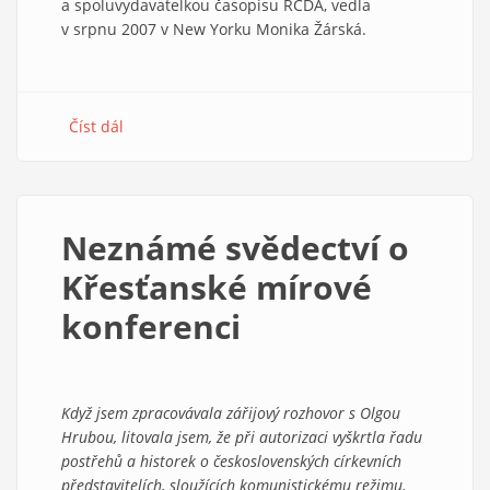
a spoluvydavatelkou časopisu RCDA, vedla
v srpnu 2007 v New Yorku Monika Žárská.
Číst dál
about
Hráli
tenkrát
Jakobína
Neznámé svědectví o
Křesťanské mírové
konferenci
Když jsem zpracovávala zářijový rozhovor s Olgou
Hrubou, litovala jsem, že při autorizaci vyškrtla řadu
postřehů a historek o československých církevních
představitelích, sloužících komunistickému režimu.