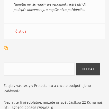
Namítla mi, že raději své vzpomínky ještě utřídí,
podepře dokumenty, a napíše něco pořádného.
Číst dál
about
Neznámé
svědectví
o
Křesťanské
mírové
konferenci
Hledat
Zaujaly vás texty v Protestantu a chcete podpořit jeho
vydávání?
Neplatíte-li předplatné, můžete přispět částkou 22 Kč na náš
účet 670100-2203961759/6210