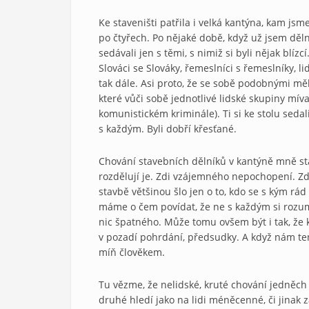
Ke staveništi patřila i velká kantýna, kam jsm
po čtyřech. Po nějaké době, když už jsem dělní
sedávali jen s těmi, s nimiž si byli nějak blí
Slováci se Slováky, řemeslníci s řemeslníky, l
tak dále. Asi proto, že se sobě podobnými měl
které vůči sobě jednotlivé lidské skupiny mívaj
komunistickém kriminále). Ti si ke stolu sedali
s každým. Byli dobří křesťané.
Chování stavebních dělníků v kantýně mně sta
rozdělují je. Zdi vzájemného nepochopení. Zd
stavbě většinou šlo jen o to, kdo se s kým rád 
máme o čem povídat, že ne s každým si rozu
nic špatného. Může tomu ovšem být i tak, že 
v pozadí pohrdání, předsudky. A když nám ten 
míň člověkem.
Tu vězme, že nelidské, kruté chování jedněch
druhé hledí jako na lidi méněcenné, či jinak z