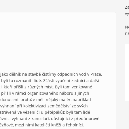
Za
v
Ne
n
 jako dělník na stavbě čistírny odpadních vod v Praze.
li to rozmanití lidé. Zčásti vyučení zedníci a další
ci, kteří přišli z různých míst. Byli tam venkované
ří přišli v rámci organizovaného náboru z jiných
u donuceni, protože měli nějaký malér, například
i vyhnaní při kolektivizaci zemědělství ze svých
 strávená ve vězení či u pétépáků); byli tam lidé
rávníci vyhnaní z kanceláří, důstojníci z předúnorové
ězňové, mezi nimi katoličtí kněží a řeholníci.