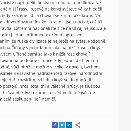
cisté např. dělili lidstvo na nadlidi a podlidi, a tak
ané nižší rasy. Rusové na konci světové války hleděli
tedy zkažené lidi, a chovali se k nim také krutě. Na
 zdůvodňována tím, že Ukrajinci jsou nacisti, což tři
pravda. Extrémní nacionalisté sice na Ukrajině jsou, ale
 Rusku je dnes přítomen extrémní agresivní
ním, že ruská civilizace je nejlepší na světě. Podobně
ci na Číňany s pohrdáním jako na nižší rasu, a když
Ovšem Číňané sami se jako k nižší rase chovají
ování na podobné situace, kdy jedni lidé hledí na
odné, vůči nimž je možné si cokoliv dovolit, bychom
lasatele nenávistné nadřazenosti rasové, národnostní,
toje daří rozšířit mezi lidi a když se do popředí
 postojů, hrozí totalitní a válečné hrůzy. Je službou
mi hrůzami, když rozumní a svědomití lidé (včetně
 celá seskupení lidí, nemlčí.