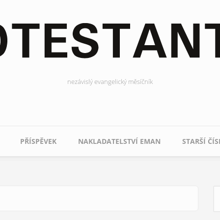
nezávislý evangelický měsíčník
PŘÍSPĚVEK
NAKLADATELSTVÍ EMAN
STARŠÍ ČÍS
H