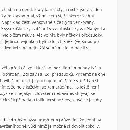
e chodili na oběd. Stály tam stoly, u nichž jsme seděli
ky ze stavby znal, všiml jsem si, že skoro všichni
zcí. Například čeští venkované s českými venkovany,
idé vysokoškolsky vzdělaní s vysokoškolsky vzdělanými a
i víc o čem mluvit. Ale ve hře byly někdy i předsudky,
í. Jedinou výjimkou byli katoličtí kněží (většinou po
 s kýmkoliv na nejbližší volné místo. A bavili se
vělo před oči zdi, které se mezi lidmi mnohdy tyčí a
i pohrdání. Zdi závisti. Zdi předsudků. Přičemž na oné
bavil, či nebavil. Je pochopitelné, že ne s každým si
míme, že ne s každým se kamarádíme. To ještě není
když se s nějakým člověkem nebavíme, skrývají se
člověk připadá o tolik horší než my, stává se jakoby
 lidí k druhým bývá umožněno právě tím, že jedni na
avrženíhodné, vůči nimž je možné si dovolit cokoliv.