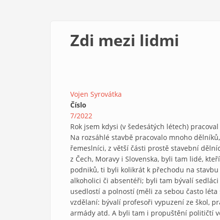
Zdi mezi lidmi
Vojen Syrovátka
Číslo
7/2022
Rok jsem kdysi (v šedesátých létech) pracoval
Na rozsáhlé stavbě pracovalo mnoho dělníků, by
řemeslníci, z větší části prostě stavební dělní
z Čech, Moravy i Slovenska, byli tam lidé, kte
podniků, ti byli kolikrát k přechodu na stavb
alkoholici či absentéři; byli tam bývalí sedlác
usedlostí a polností (měli za sebou často léta
vzdělaní: bývalí profesoři vypuzení ze škol, p
armády atd. A byli tam i propuštění političtí v