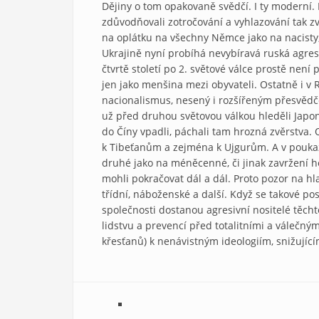
Dějiny o tom opakovaně svědčí. I ty moderní. Na
zdůvodňovali zotročování a vyhlazování tak zv
na oplátku na všechny Němce jako na nacisty, 
Ukrajině nyní probíhá nevybíravá ruská agrese
čtvrtě století po 2. světové válce prostě není 
jen jako menšina mezi obyvateli. Ostatně i v
nacionalismus, nesený i rozšířeným přesvědče
už před druhou světovou válkou hleděli Japon
do Číny vpadli, páchali tam hrozná zvěrstva. 
k Tibeťanům a zejména k Ujgurům. A v poukaz
druhé jako na méněcenné, či jinak zavržení h
mohli pokračovat dál a dál. Proto pozor na h
třídní, náboženské a další. Když se takové pos
společnosti dostanou agresivní nositelé těchto
lidstvu a prevencí před totalitními a válečný
křesťanů) k nenávistným ideologiím, snižujícím