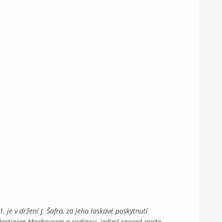
 je v držení J. Šafra, za jeho laskavé poskytnutí
 Martinem Machovcem a rodinou, jediné sporné místo