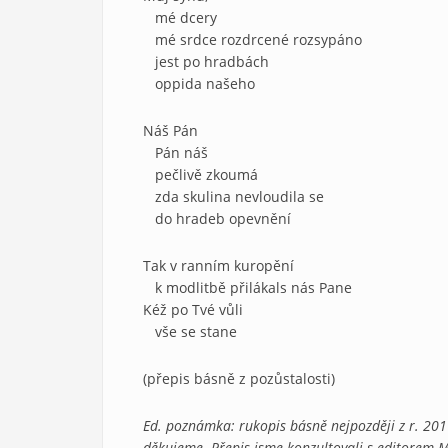
mé dcery
mé srdce rozdrcené rozsypáno
jest po hradbách
oppida našeho
Náš Pán
Pán náš
pečlivě zkoumá
zda skulina nevloudila se
do hradeb opevnění
Tak v ranním kuropění
k modlitbě přilákals nás Pane
Kéž po Tvé vůli
vše se stane
(přepis básně z pozůstalosti)
Ed. poznámka: rukopis básně nejpozději z r. 2011,
děkujeme. Přepis jsme konzultovali s editorem