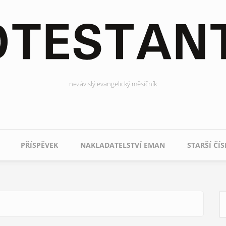
nezávislý evangelický měsíčník
PŘÍSPĚVEK
NAKLADATELSTVÍ EMAN
STARŠÍ ČÍS
H