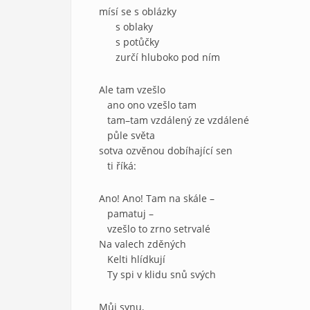
mísí se s oblázky
s oblaky
s potůčky
zurčí hluboko pod ním
Ale tam vzešlo
ano ono vzešlo tam
tam–tam vzdálený ze vzdálené
půle světa
sotva ozvěnou dobíhající sen
ti říká:
Ano! Ano! Tam na skále –
pamatuj –
vzešlo to zrno setrvalé
Na valech zděných
Kelti hlídkují
Ty spi v klidu snů svých
Můj synu,