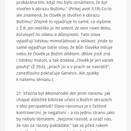
prokázána tím, když mu bylo oznámeno, že byl
stvořen k obrazu Božímu.“ (Pirkej avot 3,18) Co to
ale znamená, že člověk je stvořen k obrazu
Božímu? Zřejmě to vyjadřuje to samé, co slyšíme
z Ž 8:
Jen maličko jsi ho omezil, že není roven Bohu,
korunuješ ho slávou a důstojností.
Tato slova
vyjadřují lidskou mimořádnost a velikost. Jinde to
samé vyjadřuje bible slovy, že Bůh člověka miluje
nebo že člověk je Božím dítětem. (Bible jistě zná
i lidskou malost, a tak dodává „člověk je jen vánek
pouhý“ (Ž 39,6), „prach jsi a v prach se navrátíš“,
zanedlouho pokračuje Genesis. Ale zpátky
k našemu tématu.)
21. března byl
Mezinárodní den proti rasismu
. Jak
chápat důležité biblické učení o Božích obrazech
v této perspektivě? Slovo rasismus je v češtině
kontroverzní. Je negativní – a na jednu stranu jako
by nebylo tématem. „Nejsme rasisté, a uráží nás,
že nás za rasisty pokládáte,“ tak se před rokem