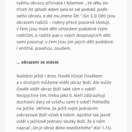
svému obrazu přiznává i Adamovi.
„Ve věku sto
třiceti let zplodil Adam syna ke své podobě, podle
svého obrazu, a dal mu jméno Šét.“ (Gn 5,3)
Děti jsou
obrazem rodičů – rodiny přece pozorně sledují,
v čem jsou malé děti vzhledem podobné svým
rodičům, a rodiče pak u svých dospívajících dětí
sami pozorují, v čem jsou jim jejich děti podobné
i vnitřně, povahou, osudem.
… obrazem se stávat
Naštěstí ještě i dnes člověk zůstal člověkem
a v druhých můžeme vidět obraz Boží. Ale může
člověk vidět obraz Boží také sám v sobě?
Nezpychne tím, třeba jako ti, kteří zdůrazňují
duchovní dary ve vztahu sami k sobě? Pohleďte
na Ježíše. Věříme, že Ježíš svým jednáním
zobrazoval Boží vztah k lidem. Apoštol tak jasně
viděl v Ježíšově jednání skutky Boží, že o něm
napsal
„On je obraz Boha neviditelného“ (Kol 1,15)
.