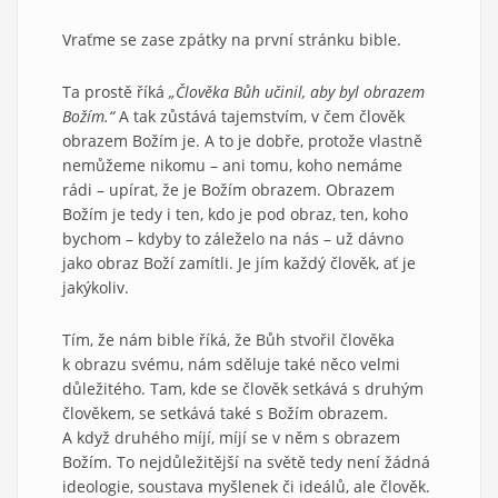
Vraťme se zase zpátky na první stránku bible.
Ta prostě říká
„Člověka Bůh učinil, aby byl obrazem
Božím.“
A tak zůstává tajemstvím, v čem člověk
obrazem Božím je. A to je dobře, protože vlastně
nemůžeme nikomu – ani tomu, koho nemáme
rádi – upírat, že je Božím obrazem. Obrazem
Božím je tedy i ten, kdo je pod obraz, ten, koho
bychom – kdyby to záleželo na nás – už dávno
jako obraz Boží zamítli. Je jím každý člověk, ať je
jakýkoliv.
Tím, že nám bible říká, že Bůh stvořil člověka
k obrazu svému, nám sděluje také něco velmi
důležitého. Tam, kde se člověk setkává s druhým
člověkem, se setkává také s Božím obrazem.
A když druhého míjí, míjí se v něm s obrazem
Božím. To nejdůležitější na světě tedy není žádná
ideologie, soustava myšlenek či ideálů, ale člověk.