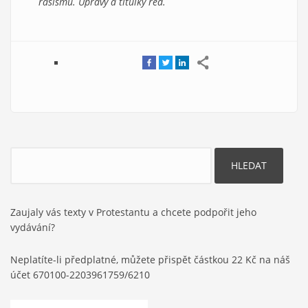
rasismu.
Úpravy a titulky red.
Hledat
Zaujaly vás texty v Protestantu a chcete podpořit jeho
vydávání?
Neplatíte-li předplatné, můžete přispět částkou 22 Kč na náš
účet 670100-2203961759/6210