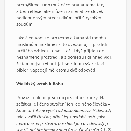
promýšlíme. Ono totiž něco brát automaticky
a bez reflexe také může znamenat, že člověk
podlehne svým předsudkům, příliš rychlým
soudům.
Jako člen Komise pro Romy a kamarád mnoha
muslimů a muslimek si to uvědomuji – pro lidi
určitého vzhledu u nás stačí, když přijdou do
neznámého prostředí, a z pohledu lidí hned vidí,
že tam nejsou vítáni. Jak se k tomu však staví
bible? Napadají mě k tomu dvě odpovědi.
Všelidský vztah k Bohu
Provází bibli od první do poslední stránky. Na
začátku je líčeno stvoření jen jediného člověka –
Adama:
Toto je výčet rodopisu Adamova: V den, kdy
Bůh stvořil člověka, učinil jej k podobě Boží. Jako
muže a ženu je stvořil, požehnal jim a v den, kdy je
stvořil, dal jim jméno Adam (to je Člověk) (Gn 5,1–2).