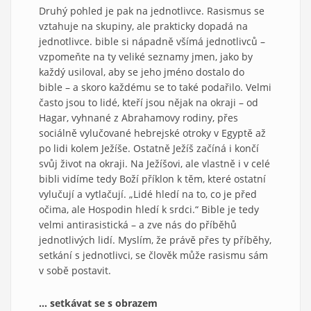
Druhý pohled je pak na jednotlivce. Rasismus se
vztahuje na skupiny, ale prakticky dopadá na
jednotlivce. bible si nápadně všímá jednotlivců –
vzpomeňte na ty veliké seznamy jmen, jako by
každý usiloval, aby se jeho jméno dostalo do
bible – a skoro každému se to také podařilo. Velmi
často jsou to lidé, kteří jsou nějak na okraji – od
Hagar, vyhnané z Abrahamovy rodiny, přes
sociálně vylučované hebrejské otroky v Egyptě až
po lidi kolem Ježíše. Ostatně Ježíš začíná i končí
svůj život na okraji. Na Ježíšovi, ale vlastně i v celé
bibli vidíme tedy Boží příklon k těm, které ostatní
vylučují a vytlačují. „Lidé hledí na to, co je před
očima, ale Hospodin hledí k srdci.“ Bible je tedy
velmi antirasistická – a zve nás do příběhů
jednotlivých lidí. Myslím, že právě přes ty příběhy,
setkání s jednotlivci, se člověk může rasismu sám
v sobě postavit.
… setkávat se s obrazem