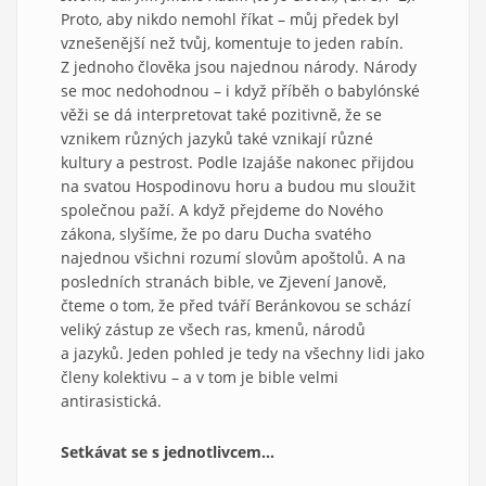
Proto, aby nikdo nemohl říkat – můj předek byl
vznešenější než tvůj, komentuje to jeden rabín.
Z jednoho člověka jsou najednou národy. Národy
se moc nedohodnou – i když příběh o babylónské
věži se dá interpretovat také pozitivně, že se
vznikem různých jazyků také vznikají různé
kultury a pestrost. Podle Izajáše nakonec přijdou
na svatou Hospodinovu horu a budou mu sloužit
společnou paží. A když přejdeme do Nového
zákona, slyšíme, že po daru Ducha svatého
najednou všichni rozumí slovům apoštolů. A na
posledních stranách bible, ve Zjevení Janově,
čteme o tom, že před tváří Beránkovou se schází
veliký zástup ze všech ras, kmenů, národů
a jazyků. Jeden pohled je tedy na všechny lidi jako
členy kolektivu – a v tom je bible velmi
antirasistická.
Setkávat se s jednotlivcem…