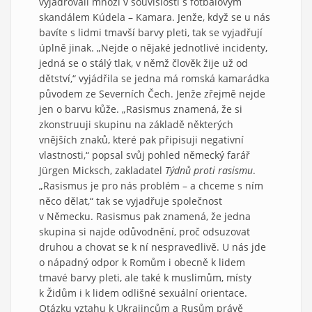
vyjadřovali mnozí v souvislosti s fotbalovým
skandálem Kúdela – Kamara. Jenže, když se u nás
bavíte s lidmi tmavší barvy pleti, tak se vyjadřují
úplně jinak. „Nejde o nějaké jednotlivé incidenty,
jedná se o stálý tlak, v němž člověk žije už od
dětství,“ vyjádřila se jedna má romská kamarádka
původem ze Severních Čech. Jenže zřejmě nejde
jen o barvu kůže. „Rasismus znamená, že si
zkonstruuji skupinu na základě některých
vnějších znaků, které pak připisuji negativní
vlastnosti,“ popsal svůj pohled německý farář
Jürgen Micksch, zakladatel
Týdnů proti rasismu
.
„Rasismus je pro nás problém – a chceme s ním
něco dělat,“ tak se vyjadřuje společnost
v Německu. Rasismus pak znamená, že jedna
skupina si najde odůvodnění, proč odsuzovat
druhou a chovat se k ní nespravedlivě. U nás jde
o nápadný odpor k Romům i obecně k lidem
tmavé barvy pleti, ale také k muslimům, místy
k Židům i k lidem odlišné sexuální orientace.
Otázku vztahu k Ukrajincům a Rusům právě