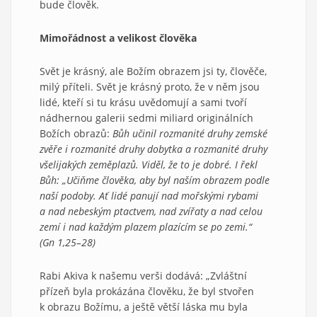
bude člověk.
Mimořádnost a velikost člověka
Svět je krásný, ale Božím obrazem jsi ty, člověče,
milý příteli. Svět je krásný proto, že v něm jsou
lidé, kteří si tu krásu uvědomují a sami tvoří
nádhernou galerii sedmi miliard originálních
Božích obrazů:
Bůh učinil rozmanité druhy zemské
zvěře i rozmanité druhy dobytka a rozmanité druhy
všelijakých zeměplazů. Viděl, že to je dobré. I řekl
Bůh: „Učiňme člověka, aby byl naším obrazem podle
naší podoby. Ať lidé panují nad mořskými rybami
a nad nebeským ptactvem, nad zvířaty a nad celou
zemí i nad každým plazem plazícím se po zemi.“
(Gn 1,25–28)
Rabi Akiva k našemu verši dodává: „Zvláštní
přízeň byla prokázána člověku, že byl stvořen
k obrazu Božímu, a ještě větší láska mu byla