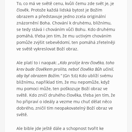
To, co má ve světě cenu, kvůli čemu zde svět je, je
člověk. Protože každá lidská bytost je Božím
obrazem a představuje jedno zcela originální
znázornění Boha. Chování k druhému, bližnímu,
se tedy stává i chováním vůči Bohu. Kdo druhému
pomáhá, třeba jen tím, že mu uctivým chováním
pomůže zvýšit sebevědomí, ten pomáhá zřetelněji
ve světě vykreslovat Boží obraz.
Ale platí to i naopak:
„Kdo prolije krev člověka, toho
krev bude člověkem prolita, neboť člověka Bůh učinil,
aby byl obrazem Božím.“
(Gn 9,6) Kdo ublíží svému
bližnímu, například tím, že mu nepomůže, když
mu pomoci může, ten poškozuje Boží obraz ve
světě. Kdo zničí druhého člověka, třeba jen tím, že
ho připraví o ideály a vezme mu chuť dělat něco
dobrého, zničil tím neopakovatelný Boží obraz ve
světě.
Ale bible jde ještě dále a schopnost tvořit ke