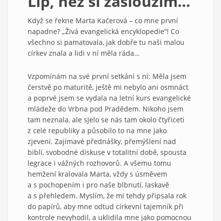
Líp, než si zasloužím…
Když se řekne Marta Kačerová – co mne první
napadne? „Živá evangelická encyklopedie“! Co
všechno si pamatovala, jak dobře tu naši malou
církev znala a lidi v ní měla ráda…
Vzpomínám na své první setkání s ní: Měla jsem
čerstvě po maturitě, ještě mi nebylo ani osmnáct
a poprvé jsem se vydala na letní kurs evangelické
mládeže do Vrbna pod Pradědem. Nikoho jsem
tam neznala, ale sjelo se nás tam okolo čtyřiceti
z celé republiky a působilo to na mne jako
zjevení. Zajímavé přednášky, přemýšlení nad
biblí, svobodné diskuse v totalitní době, spousta
legrace i vážných rozhovorů. A všemu tomu
hemžení kralovala Marta, vždy s úsměvem
a s pochopením i pro naše blbnutí, laskavě
a s přehledem. Myslím, že mi tehdy připsala rok
do papírů, aby mne odtud církevní tajemník při
kontrole nevyhodil, a uklidila mne jako pomocnou