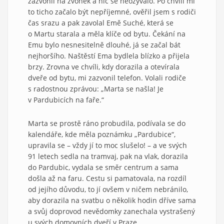
zazvonil na zvonek a nic se neozývalo. Po chvíli mi
to ticho začalo být nepříjemné, ověřil jsem s rodiči
čas srazu a pak zavolal Emě Suché, která se
o Martu starala a měla klíče od bytu. Čekání na
Emu bylo nesnesitelně dlouhé, já se začal bát
nejhoršího. Naštěstí Ema bydlela blízko a přijela
brzy. Zrovna ve chvíli, kdy dorazila a otevírala
dveře od bytu, mi zazvonil telefon. Volali rodiče
s radostnou zprávou: „Marta se našla! Je
v Pardubicích na faře.“
Marta se prostě ráno probudila, podívala se do
kalendáře, kde měla poznámku „Pardubice“,
upravila se – vždy jí to moc slušelo! – a ve svých
91 letech sedla na tramvaj, pak na vlak, dorazila
do Pardubic, vydala se směr centrum a sama
došla až na faru. Cestu si pamatovala, na rozdíl
od jejího důvodu, to jí ovšem v ničem nebránilo,
aby dorazila na svatbu o několik hodin dříve sama
a svůj doprovod nevědomky zanechala vystrašený
u svých domovních dveří v Praze.