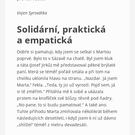
Vojen Syrovátka
Solidární, praktická
a empatická
Dobře si pamatuji, kdy jsem se setkal s Martou
poprvé. Bylo to v Sázavě na chatě. Byl jsem kluk
a táta (Josef Jirků) mě představoval pěkné brýlaté
paní, která se téměř pořád smála a při tom na
chvilku uklonila hlavu na stranu. „Nazdar. Já jsem
Marta,“ řekla. „Teda, ty jsi už vyrostl. Pojď sem, já
si tě změřím.“ Přitáhla mě k sobě a ukázala
prstem na knoflíček své blůzy, těsně pod ňadry.
„No pane, to si budu pamatovat.“ A také ano.
Tuhle příhodu Marta zmiňovala několikrát během
následujících desetiletí, i když jsem k ní už dávno
„shlížel“ téměř z metru devadesáti.