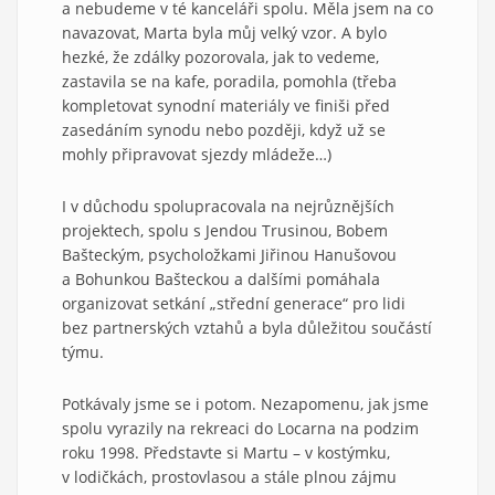
a nebudeme v té kanceláři spolu. Měla jsem na co
navazovat, Marta byla můj velký vzor. A bylo
hezké, že zdálky pozorovala, jak to vedeme,
zastavila se na kafe, poradila, pomohla (třeba
kompletovat synodní materiály ve finiši před
zasedáním synodu nebo později, když už se
mohly připravovat sjezdy mládeže…)
I v důchodu spolupracovala na nejrůznějších
projektech, spolu s Jendou Trusinou, Bobem
Bašteckým, psycholožkami Jiřinou Hanušovou
a Bohunkou Bašteckou a dalšími pomáhala
organizovat setkání „střední generace“ pro lidi
bez partnerských vztahů a byla důležitou součástí
týmu.
Potkávaly jsme se i potom. Nezapomenu, jak jsme
spolu vyrazily na rekreaci do Locarna na podzim
roku 1998. Představte si Martu – v kostýmku,
v lodičkách, prostovlasou a stále plnou zájmu