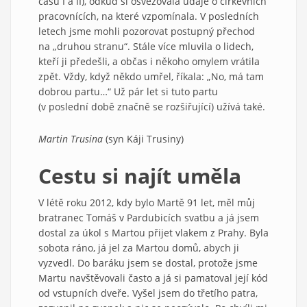
času I a II), odkud si osvěžovala údaje o církevních
pracovnících, na které vzpomínala. V posledních
letech jsme mohli pozorovat postupný přechod
na „druhou stranu“. Stále více mluvila o lidech,
kteří ji předešli, a občas i někoho omylem vrátila
zpět. Vždy, když někdo umřel, říkala: „No, má tam
dobrou partu…“ Už pár let si tuto partu
(v poslední době značně se rozšiřující) užívá také.
Martin Trusina
(syn Káji Trusiny)
Cestu si najít uměla
V létě roku 2012, kdy bylo Martě 91 let, měl můj
bratranec Tomáš v Pardubicích svatbu a já jsem
dostal za úkol s Martou přijet vlakem z Prahy. Byla
sobota ráno, já jel za Martou domů, abych ji
vyzvedl. Do baráku jsem se dostal, protože jsme
Martu navštěvovali často a já si pamatoval její kód
od vstupních dveře. Vyšel jsem do třetího patra,