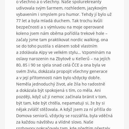
o všechno a o všechny. Naše spolurekreanty
udivovala svým šarmem, rozhledem, jazykovým
vybavením i smyslem pro humor. Tehdy jí bylo už
77 let a byla mladá duchem. Tak trochu kvůli
bezpečnosti a s výmluvou na moje operované
koleno jsem nám oběma pořídila trekové hole –
začaly jsme tam praktikovat nordic walking, ona
se do toho pustila s elánem sobě vlastním
a zdolávala Alpy ve velkém stylu… Vzpomínám na
oslavy narozenin na Zbytově u Kellerů – na jejích
80, 85 i 90 se sjela snad celá ČCE a ona byla ve
svém živlu, dokázala propojit všechny generace
a v její přítomnosti nám bylo vždycky dobře.
Neměla jednoduchý život, ale žila ho radostně
a dokázala být spokojená s tím, co měla. Ani
později, když už jí nemoc začínala bránit v tom,
být tam, kde být chtěla, nepamatuji si, že by si
nějak zvlášť stěžovala. A když jsem za ní přišla do
Domova seniorů, vždycky se rozzářila, byla vděčná
za každou návštěvu a vlídné slovo. Naše
rozhovory pokračovaly tam, kde předtím přestaly,