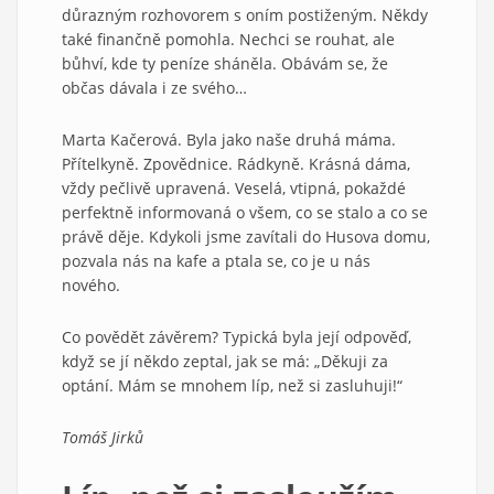
důrazným rozhovorem s oním postiženým. Někdy
také finančně pomohla. Nechci se rouhat, ale
bůhví, kde ty peníze sháněla. Obávám se, že
občas dávala i ze svého…
Marta Kačerová. Byla jako naše druhá máma.
Přítelkyně. Zpovědnice. Rádkyně. Krásná dáma,
vždy pečlivě upravená. Veselá, vtipná, pokaždé
perfektně informovaná o všem, co se stalo a co se
právě děje. Kdykoli jsme zavítali do Husova domu,
pozvala nás na kafe a ptala se, co je u nás
nového.
Co povědět závěrem? Typická byla její odpověď,
když se jí někdo zeptal, jak se má: „Děkuji za
optání. Mám se mnohem líp, než si zasluhuji!“
Tomáš Jirků