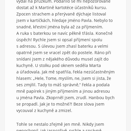
vydal na průzkum. Podařilo se mi nepozorovaně
dostat až k Martině kartotéce účastníků kursu.
Zpocen strachem a přerývaně dýchaje listoval
jsem v kartičkách, hledaje jméno Pavla. Nebylo to
snadné, křestní jména byla až za příjmením.
A ruka s baterkou se navíc pěkně třásla. Konečně
úspěch! Rychle jsem si opsal příjmení spolu
s adresou. S úlevou jsem zhasl baterku a velmi
opatrně jsem se vracel zpět do postele. Ráno při
snídani jsem z nějakého důvodu musel zajít do
kuchyně. U stolku pod oknem seděla Marta
a úřadovala. Jak mě spatřila, řekla nezúčastněným
hlasem: „Hele, Tome, myslím, ne, jsem si jista, že
ses zmýlil. Tady to máš správně,“ řekla a podala
mně papírek s jiným příjmením a jinou adresou
u jména Pavla. Zkoprněl jsem, zrudl. Hanbou bych
se propadl. Jak je to možné?! Beze slova jsem
vycouval z kuchyně a zmizel.
Tohle se nestalo zřejmě jen mně. Nikdy jsem
nepochopil, jak jasnozřivě, rychle a správně