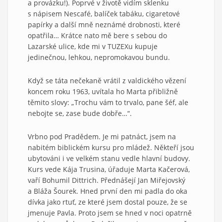
a provázku!). Poprvé v životě vidím sklenku
s nápisem Nescafé, balíček tabáku, cigaretové
papírky a další mně neznámé drobnosti, které
opatřila… Krátce nato mě bere s sebou do
Lazarské ulice, kde mi v TUZEXu kupuje
jedinečnou, lehkou, nepromokavou bundu.
Když se táta nečekaně vrátil z valdického vězení
koncem roku 1963, uvítala ho Marta přibližně
těmito slovy: „Trochu vám to trvalo, pane šéf, ale
nebojte se, zase bude dobře…“.
Vrbno pod Pradědem. Je mi patnáct, jsem na
nabitém biblickém kursu pro mládež. Někteří jsou
ubytováni i ve velkém stanu vedle hlavní budovy.
Kurs vede Kája Trusina, úřaduje Marta Kačerová,
vaří Bohumil Dittrich. Přednášejí Jan Miřejovský
a Bláža Šourek. Hned první den mi padla do oka
dívka jako rtuť, ze které jsem dostal pouze, že se
jmenuje Pavla. Proto jsem se hned v noci opatrně