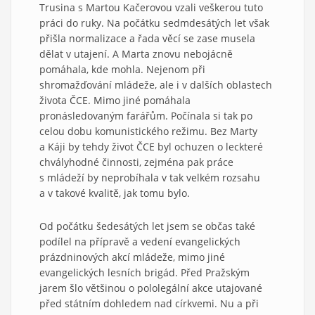
Trusina s Martou Kačerovou vzali veškerou tuto
práci do ruky. Na počátku sedmdesátých let však
přišla normalizace a řada věcí se zase musela
dělat v utajení. A Marta znovu nebojácně
pomáhala, kde mohla. Nejenom při
shromažďování mládeže, ale i v dalších oblastech
života ČCE. Mimo jiné pomáhala
pronásledovaným farářům. Počínala si tak po
celou dobu komunistického režimu. Bez Marty
a Káji by tehdy život ČCE byl ochuzen o leckteré
chvályhodné činnosti, zejména pak práce
s mládeží by neprobíhala v tak velkém rozsahu
a v takové kvalitě, jak tomu bylo.
Od počátku šedesátých let jsem se občas také
podílel na přípravě a vedení evangelických
prázdninových akcí mládeže, mimo jiné
evangelických lesních brigád. Před Pražským
jarem šlo většinou o pololegální akce utajované
před státním dohledem nad církvemi. Nu a při