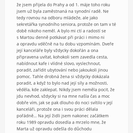
že jsem přijela do Prahy a od 1. máje toho roku
jsem už byla zaměstnaná na synodní radě. Ne
tedy rovnou na odboru mládeže, ale jako
sekretářka synodního seniora, protože on tam v té
době nikoho neměl. A bylo mi ctí a radostí se
s Martou denně potkávat při práci i mimo ni
a opravdu vděčně na tu dobu vzpomínám. Dveře
její kanceláře byly vždycky dokořán a ona
připravena uvítat, kohokoli sem zavedla cesta,
nabídnout kafe i vlídné slovo, vyslechnout,
poradit, zařídit ubytování nebo jakoukoli jinou
pomoc. Tahle drobná žena si vždycky dokázala
poradit, a když to bylo nad její síly a možnosti,
věděla, kde zaklepat. Nikdy jsem neměla pocit, že
jdu nevhod, vždycky si na mne našla čas a moc
dobře vím, jak se pak dlouho do noci svítilo v její
kanceláři, protože ona i svou práci dělala
pořádně… Na její židli jsem nakonec začátkem
roku 1989 opravdu dosedla a mrzelo mne, že
Marta už opravdu odešla do důchodu