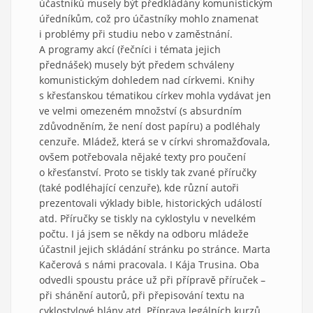
účastníků musely být předkládány komunistickým
úředníkům, což pro účastníky mohlo znamenat
i problémy při studiu nebo v zaměstnání.
A programy akcí (řečníci i témata jejich
přednášek) musely být předem schváleny
komunistickým dohledem nad církvemi. Knihy
s křesťanskou tématikou církev mohla vydávat jen
ve velmi omezeném množství (s absurdním
zdůvodněním, že není dost papíru) a podléhaly
cenzuře. Mládež, která se v církvi shromažďovala,
ovšem potřebovala nějaké texty pro poučení
o křesťanství. Proto se tiskly tak zvané příručky
(také podléhající cenzuře), kde různí autoři
prezentovali výklady bible, historických událostí
atd. Příručky se tiskly na cyklostylu v nevelkém
počtu. I já jsem se někdy na odboru mládeže
účastnil jejich skládání stránku po stránce. Marta
Kačerová s námi pracovala. I Kája Trusina. Oba
odvedli spoustu práce už při přípravě příruček –
při shánění autorů, při přepisování textu na
cyklostylové blány atd. Příprava legálních kurzů