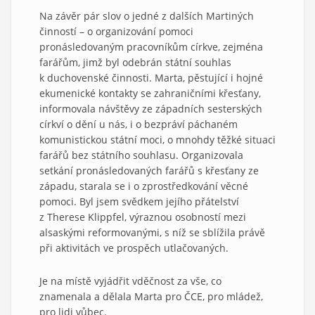
Na závěr pár slov o jedné z dalších Martiných
činností – o organizování pomoci
pronásledovaným pracovníkům církve, zejména
farářům, jimž byl odebrán státní souhlas
k duchovenské činnosti. Marta, pěstující i hojné
ekumenické kontakty se zahraničními křesťany,
informovala návštěvy ze západních sesterských
církví o dění u nás, i o bezpráví páchaném
komunistickou státní moci, o mnohdy těžké situaci
farářů bez státního souhlasu. Organizovala
setkání pronásledovaných farářů s křesťany ze
západu, starala se i o zprostředkování věcné
pomoci. Byl jsem svědkem jejího přátelství
z Therese Klippfel, výraznou osobností mezi
alsaskými reformovanými, s níž se sblížila právě
při aktivitách ve prospěch utlačovaných.
Je na místě vyjádřit vděčnost za vše, co
znamenala a dělala Marta pro ČCE, pro mládež,
pro lidi vůbec.