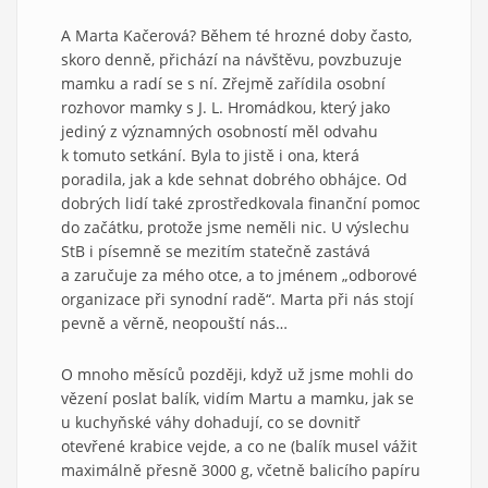
A Marta Kačerová? Během té hrozné doby často,
skoro denně, přichází na návštěvu, povzbuzuje
mamku a radí se s ní. Zřejmě zařídila osobní
rozhovor mamky s J. L. Hromádkou, který jako
jediný z významných osobností měl odvahu
k tomuto setkání. Byla to jistě i ona, která
poradila, jak a kde sehnat dobrého obhájce. Od
dobrých lidí také zprostředkovala finanční pomoc
do začátku, protože jsme neměli nic. U výslechu
StB i písemně se mezitím statečně zastává
a zaručuje za mého otce, a to jménem „odborové
organizace při synodní radě“. Marta při nás stojí
pevně a věrně, neopouští nás…
O mnoho měsíců později, když už jsme mohli do
vězení poslat balík, vidím Martu a mamku, jak se
u kuchyňské váhy dohadují, co se dovnitř
otevřené krabice vejde, a co ne (balík musel vážit
maximálně přesně 3000 g, včetně balicího papíru