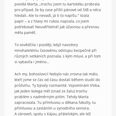
povídá Marta, „trochu jsem tu kartotéku probrala
pro případ, že by zase přišli pánové od StB a něco
hledali. Ale to nevadí, já ti to napíšu.“ Vzala
papír – a z hlavy mi rukou napsala, co jsem
potřeboval! Neuvěřitelné! Jak úžasnou a přesnou
měla paměť.
To osvědčila i později, když navzdory
mnohaletému časovému odstupu bezpečně při
různých setkáních poznala, s kým mluví, a při tom
si vybavila i jméno…
Ach my, bohoslovci! Nebylo nás zrovna tak málo,
kteří jsme se čas od času dostali během studií do
průšvihu. Ty bývaly rozmanité. Vzpomínám třeba,
jak jeden kolega měl (snad ze žalu) trochu
problém s nadměrným pitím. Tehdy Marta
zapracovala. Tu přímluvou u děkana fakulty, tu
přímluvou a zastáním u synodního seniora.
A zároveň, spolu s Kájou, přátelským, ale též