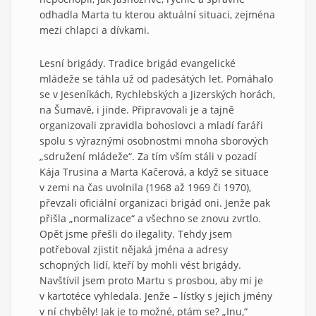
odhadla Marta tu kterou aktuální situaci, zejména
mezi chlapci a dívkami.
Lesní brigády. Tradice brigád evangelické
mládeže se táhla už od padesátých let. Pomáhalo
se v Jeseníkách, Rychlebských a Jizerských horách,
na Šumavě, i jinde. Připravovali je a tajně
organizovali zpravidla bohoslovci a mladí faráři
spolu s výraznými osobnostmi mnoha sborových
„sdružení mládeže“. Za tím vším stáli v pozadí
Kája Trusina a Marta Kačerová, a když se situace
v zemi na čas uvolnila (1968 až 1969 či 1970),
převzali oficiální organizaci brigád oni. Jenže pak
přišla „normalizace“ a všechno se znovu zvrtlo.
Opět jsme přešli do ilegality. Tehdy jsem
potřeboval zjistit nějaká jména a adresy
schopných lidí, kteří by mohli vést brigády.
Navštívil jsem proto Martu s prosbou, aby mi je
v kartotéce vyhledala. Jenže – lístky s jejich jmény
v ní chyběly! Jak je to možné, ptám se? „Inu,“