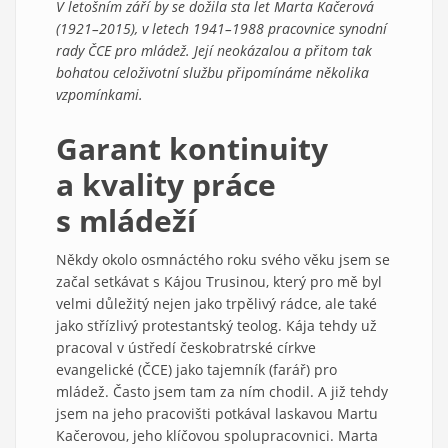
V letošním září by se dožila sta let Marta Kačerová
(1921–2015), v letech 1941–1988 pracovnice synodní
rady ČCE pro mládež. Její neokázalou a přitom tak
bohatou celoživotní službu připomínáme několika
vzpomínkami.
Garant kontinuity
a kvality práce
s mládeží
Někdy okolo osmnáctého roku svého věku jsem se
začal setkávat s Kájou Trusinou, který pro mě byl
velmi důležitý nejen jako trpělivý rádce, ale také
jako střízlivý protestantský teolog. Kája tehdy už
pracoval v ústředí českobratrské církve
evangelické (ČCE) jako tajemník (farář) pro
mládež. Často jsem tam za ním chodil. A již tehdy
jsem na jeho pracovišti potkával laskavou Martu
Kačerovou, jeho klíčovou spolupracovnici. Marta