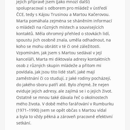
jejich přípravě jsem (jako mnozí další)
spolupracoval s odborem pro mládež v ústředí
ČCE, tedy s Kájou Trusinou a Martou Kačerovou.
Marta pomáhala zejména se sháněním informací
o mládeži na různých místech a souvisejících
kontaktů. Měla ohromný přehled o stovkách lidí,
spoustu jich osobně znala, uměla odhadnout, na
koho se mohu obrátit v té či oné záležitosti.
Vzpomínám, jak jsem s Martou sedával v její
kanceláři, Marta mi diktovala adresy kontaktních
osob z různých skupin mládeže a přitom mi
povídala, jak jsou tito lidé staří, jaké mají
zaměstnání či co studují, z jaké rodiny pocházejí,
do jakého sboru patří atd. Bylo zřejmé, že nejen
eviduje jejich adresy, ale zajímá se i o jejich život.
Ostatně se mnou také dávala řeč o okolnostech
mého života. V době mého farářování v Rumburku
(1971–1990) jsem se opět občas s Martou vídal
a byla to vždy pěkná a zároveň pracovně efektivní
setkání.