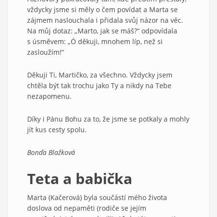
vždycky jsme si měly o čem povídat a Marta se
zájmem naslouchala i přidala svůj názor na věc.
Na můj dotaz: „Marto, jak se máš?“ odpovídala
s úsměvem: „Ó děkuji, mnohem líp, než si
zasloužím!“
Děkuji Ti, Martičko, za všechno. Vždycky jsem
chtěla být tak trochu jako Ty a nikdy na Tebe
nezapomenu.
Díky i Pánu Bohu za to, že jsme se potkaly a mohly
jít kus cesty spolu.
Bonďa Blažková
Teta a babička
Marta (Kačerová) byla součástí mého života
doslova od nepaměti (rodiče se jejím