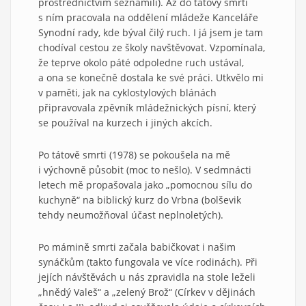
prostřednictvím seznámili). Až do tátovy smrti
s ním pracovala na oddělení mládeže Kanceláře
Synodní rady, kde býval čilý ruch. I já jsem je tam
chodíval cestou ze školy navštěvovat. Vzpomínala,
že teprve okolo páté odpoledne ruch ustával,
a ona se konečně dostala ke své práci. Utkvělo mi
v paměti, jak na cyklostylových blánách
připravovala zpěvník mládežnických písní, který
se používal na kurzech i jiných akcích.
Po tátově smrti (1978) se pokoušela na mě
i výchovně působit (moc to nešlo). V sedmnácti
letech mě propašovala jako „pomocnou sílu do
kuchyně“ na biblický kurz do Vrbna (bolševik
tehdy neumožňoval účast neplnoletých).
Po mámině smrti začala babičkovat i našim
synáčkům (takto fungovala ve více rodinách). Při
jejích návštěvách u nás zpravidla na stole leželi
„hnědý Valeš“ a „zelený Brož“ (Církev v dějinách