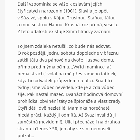
Další vzpomínka se váže k oslavám jejích
čtyřicátých narozenin (1961). Slavila je opět
v Sázavě, spolu s Kájou Trusinou, Stáňou, tátou
a mou sestrou Hanou. Krásná, rozjařená, veselá…
Z této události existuje 8mm filmový záznam.
To jsem zdaleka netušil, co bude následovat.
O rok později, jednu sobotu dopoledne v březnu
zatkli tátu dva pánové na dvoře Husova domu,
přímo před mýma očima. „Vyřiď mamince, ať
nemá strach,“ volal na mě přes rameno tatínek,
když ho odváděli průjezdem na ulici. Snad tři
týdny jsme vůbec nevěděli, kde je a zda vůbec
žije. Pak nastal mazec. Dvanáctihodinová domovní
prohlídka, obvinění táty ze špionáže a vlastizrady.
Čtyři děti, dvě nezletilé. Maminka horečnatě
hledá práci. Každý ji odmítá. Až Svaz invalidů ji
zaměstná (nevidomí!). Ulici přecházejí na druhou
stranu i členové SR, jen aby se s ní nemuseli
potkat…