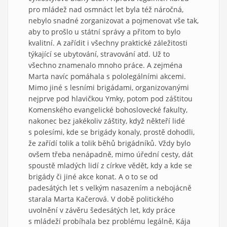
pro mládež nad osmnáct let byla též náročná,
nebylo snadné zorganizovat a pojmenovat vše tak,
aby to prošlo u státní správy a přitom to bylo
kvalitní. A zařídit i všechny praktické záležitosti
týkající se ubytování, stravování atd. Už to
všechno znamenalo mnoho práce. A zejména
Marta navíc pomáhala s pololegálními akcemi.
Mimo jiné s lesními brigádami, organizovanými
nejprve pod hlavičkou Ymky, potom pod záštitou
Komenského evangelické bohoslovecké fakulty,
nakonec bez jakékoliv záštity, když někteří lidé
s polesími, kde se brigády konaly, prostě dohodli,
že zařídí tolik a tolik běhů brigádníků. Vždy bylo
ovšem třeba nenápadně, mimo úřední cesty, dát
spoustě mladých lidí z církve vědět, kdy a kde se
brigády či jiné akce konat. A o to se od
padesátých let s velkým nasazením a nebojácně
starala Marta Kačerová. V době politického
uvolnění v závěru šedesátých let, kdy práce
s mládeží probíhala bez problému legálně, Kája