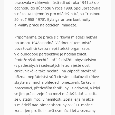
pracovala v církevním ústředí od roku 1941 až do
odchodu do důchodu v roce 1988. Spolupracovala
s několika tajemníky pro mládež, s Kájou Trusinou
20 let (1958–1978). Byla garantem kontinuity
a kvality práce na oddělení mládeže.
Připomeňme, že práce s církevní mládeží nebyla
po únoru 1948 snadná. Vládnoucí komunisté
považovali církve za nepřátelské organizace,
v dlouhodobé perspektivě je hodlali zničit.
Protože však nechtěli příliš dráždit obyvatelstvo
(v padesátých i šedesátých letech ještě dosti
církevnické) a také nechtěli na Západě otevřeně
přiznat nepřátelství vůči církvím, utlačovali církve
skrytě a v mnoha ohledech omezovali. Církevní
pracovníci, především faráři, byli sledováni, a když
se jim práce, zejména mezi mládeží, dařila, ocitali
se u státní moci v nemilosti. Zcela legální akce
s mládeží nad rámec sboru bylo v ČCE možné
konat jen pro lidi starší osmnácti let a seznamy