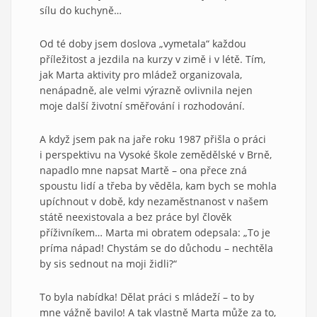
sílu do kuchyně…
Od té doby jsem doslova „vymetala“ každou
příležitost a jezdila na kurzy v zimě i v létě. Tím,
jak Marta aktivity pro mládež organizovala,
nenápadně, ale velmi výrazně ovlivnila nejen
moje další životní směřování i rozhodování.
A když jsem pak na jaře roku 1987 přišla o práci
i perspektivu na Vysoké škole zemědělské v Brně,
napadlo mne napsat Martě – ona přece zná
spoustu lidí a třeba by věděla, kam bych se mohla
upíchnout v době, kdy nezaměstnanost v našem
státě neexistovala a bez práce byl člověk
příživníkem… Marta mi obratem odepsala: „To je
príma nápad! Chystám se do důchodu – nechtěla
by sis sednout na moji židli?“
To byla nabídka! Dělat práci s mládeží – to by
mne vážně bavilo! A tak vlastně Marta může za to,