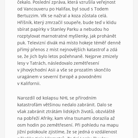
čekalo. Poslední zpráva, která vzrušila veřejnost
od Vancouveru po Halifax, byl soud s Todem
Bertuzzim. Vlk se nažral a koza zůstala celá.
Hříšník, který zmrzačil soupeře, bude teď v klidu
sbírat papírky v Stanley Parku a nebudou ho
rozptylovat marnotratné myšlenky, jak prohánět
puk. Televizní divák má místo hokeje téměř denně
přímý přenos z míst nejnovějších katastrof a zdá
se, že jich bylo letos požehnaně. Nejprve zmizely
lesy v Tatrách, následovalo zemětřesení
v jihovýchodní Asii a vše se prozatím skončilo
uragánem v severní Evropě a povodněmi
v Kalifornii.
Narozdíl od kolapsu NHL se přírodním
katastrofám většinou nedalo zabránit. Dalo se
však zabránit ztrátám lidských životů, obzvláště
na pobřeží Afriky, kam vlna tsunami dorazila až
osm hodin po zemětřesení. Při pohledu na mapu
jižní polokoule zjistíme, že se jedná o vzdálenost