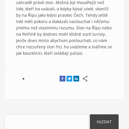
zahradě právě slon. Možná byl moudřejší než
lidé, kteří ho uvázali, a kdyby býval utekl, skončil
by na Řípu jako kdysi praotec Čech. Tehdy ještě
lidé měli pokoru a dokázali naslouchat i něčemu
jinému než vlastnímu rozumu. Slon na Řípu nebo
na Petříně by dodnes mohl klidně vozit turisty.
Jenže dnes místo abychom poslouchali, co nám
chce rozzuřený slon říci, ho uvážeme a tváříme se
jak kouzelníci, kteří ovládají počasí.
Hledat