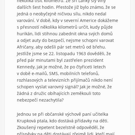
několika tisíc kilometrů. Ze Srí Lanky šly vlny
dalších šest hodin. Přestože již bylo známo, že se
jedná o neobyčejně ničivou sílu, nikdo nedal
varování. V době, kdy v severní Americe dokážeme
s přesností několika kilometrů určit, kudy půjde
hurikán, lidi stihnou zabednit okna svých domů
a odjet auty do bezpečí, nejsme schopni varovat
Afričany, aby odešli pár set metrů od břehu.
Jestliže jsme se 22. listopadu 1963 dověděli, že
před pár minutami byl zastřelen prezident
Kennedy, jak je možné, že po čtyřiceti letech
v době e-mailů, SMS, mobilních telefonů,
rozhlasových a televizních přijímačů nikdo není
schopen vyslat varovný signál? Jak je možné, že
žádná z družic obíhajících zeměkouli toto
nebezpečí nezachytila?
Jednou se při občanské výchově paní učitelka
Krupková ptala, kdo dostává přídavky na děti.
Zkoušený repetent bezelstně odpověděl, že
příspěvky na děti dostávají zřejmě lidi, kteří mají