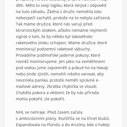
děti. Mělo to svoji logiku, která skrývá i odpověď
na tuto záhadu. Žádná z družic nemohla toto
nebezpečí zachytit, protože na to nebyla zařízená.
Tak máme družice, které nás varují před
teroristickým útokem, ačkoliv nemáme nejmenší
signál o tom, že by někdo byl takovéhoto
raketového útoku schopen. Máme družice, které
monitorují podzemní raketové výbuchy.
Provádíme podmořské jaderné pokusy, které
rovněž monitorujeme. Jen jaksi na zemětřesení
pod vodou jsme zapomněli a pokud ho na Havaji
nebo jinde zjistili, nemohli nikoho varovat, aby
nevznikla panika, protože neměli správné e-
mailové adresy. Zkrátka chybička se vloudí.
Chyběla pokora a vědomí, že by nás příroda
mohla pokořit, zle pokořit.
NHL se nehraje. Před časem začala
s ambiciózními plány. Rozšířila se na třicet klubů.
Expandovala na Floridu a do Arizóny, kde o hokeji