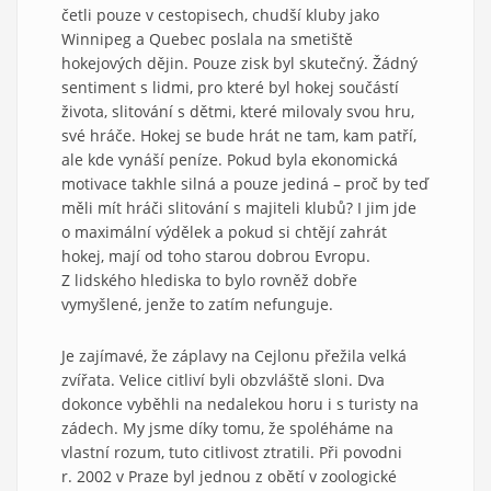
četli pouze v cestopisech, chudší kluby jako
Winnipeg a Quebec poslala na smetiště
hokejových dějin. Pouze zisk byl skutečný. Žádný
sentiment s lidmi, pro které byl hokej součástí
života, slitování s dětmi, které milovaly svou hru,
své hráče. Hokej se bude hrát ne tam, kam patří,
ale kde vynáší peníze. Pokud byla ekonomická
motivace takhle silná a pouze jediná – proč by teď
měli mít hráči slitování s majiteli klubů? I jim jde
o maximální výdělek a pokud si chtějí zahrát
hokej, mají od toho starou dobrou Evropu.
Z lidského hlediska to bylo rovněž dobře
vymyšlené, jenže to zatím nefunguje.
Je zajímavé, že záplavy na Cejlonu přežila velká
zvířata. Velice citliví byli obzvláště sloni. Dva
dokonce vyběhli na nedalekou horu i s turisty na
zádech. My jsme díky tomu, že spoléháme na
vlastní rozum, tuto citlivost ztratili. Při povodni
r. 2002 v Praze byl jednou z obětí v zoologické