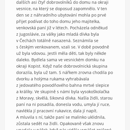
dalších asi čtyř dobrovolníků do domu na okraji
vesnice, na který se doposud zapomnělo. V ten
den se z náhradního ubytování mohla po prvé
přijet podívat do toho domu jeho majitelka,
venkovská paní již v létech. Pocházela odněkud
z Jugoslávie, za války jako mladá dívka byla
v Čechách totálně nasazená. Seznámila se
s českým venkovanem, vzali se. V době povodně
už byla vdovou. Jestli měla děti, tak byly někde
daleko. Bydlela sama ve vesnickém domku na
okraji Kopist. Když naše dobrovolnická skupina
dorazila, byla už tam. S nářkem zrovna chodila po
dvorku a holýma rukama vyhrabávala
z jedovatého povodňového bahna mrtvé slepice
a králíky. Ve skupině s námi byla vysokoškolačka
z Moravy, skvělá, šikovná dívka. Našla židli, starou
paní na ni posadila, donesla vodu, umyla jí ruce,
navlékla jí pracovní rukavice, dala jí napít.
A mluvila s ní, takže paní se malinko uklidnila,
zůstala sedět na židli. Opakovaně však znovu
upadala v nářek, když nás viděla vynášet zničené