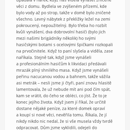
věci z domu. Bydlela ve zvýšeném přízemí, kde
bylo vody až po strop, takže v domě bylo zničené
všechno. Levný nábytek z překližky ležel na zemi
pokroucený, nepoužitelný. Bylo třeba ho rozbít
kvůli vynášení, dva dobrovolní hasiči (bylo jich
mezi našimi brigádníky několik) ho svými
hasičskými botami s ocelovými špičkami rozkopali
na prvočinitele. Když to paní slyšela a viděla, zase
naříkala. Stejně tak, když jsme vynášeli
a profesionálním hasičům k likvidaci předávali
mrazák plný shnilého masa. Když jsme vynášeli
peřinu nacucanou vodou a bahnem, takže vážila
asi metrák – nesli jsme ji čtyři, paní znovu hlasitě
lamentovala, že už nebude mít ani pod čím spát,
kam se vrátit, do čeho se obléci, co jíst. Že to je
konec jejího života. Když jsem jí říkal, že určitě
dostane nějaké peníze, za které domek opraví
a koupí si nové věci, nevěřila tomu. Říkala, že jí
nikdy nikdo nic nedal, že si vše musela vždy tvrdě
odpracovat. Dům jsme vyklidili, odejeli do