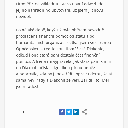
Litoměřic na základnu. Starou paní odvezli do
jejího náhradního ubytování, už jsem jí znovu
neviděl.
Po nějaké době, když už byla obětem povodně
proplacena finanční pomoc od státu a od
humanitárních organizací, setkal jsem se s Irenou
Opočenskou – ředitelkou litoměřické Diakonie,
odkud i ona stará paní dostala část finanční
pomoci. A Irena mi vyprávěla, jak stará paní k nim
na Diakonii přišla s igelitkou plnou peněz
a poprosila, zda by jí nezařídili opravu domu, že si
sama neví rady a Diakonii že věří. Zařídili to. Měl
jsem radost.