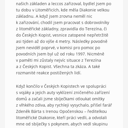
našich základen a leccos zařizoval, bydlel jsem po
tu dobu v Litoměřicích, kde měla Diakonie velkou
základnu. A když jsem zrovna neměl nic
k zařizování, chodil jsem pracovat s dobrovolníky
z litoměřické základny, zpravidla do Terezína, či
do Českých Kopist, vesnice zatopené nepřetržitě
asi týden až do výše 4 metry. Následky povodně
jsem neviděl poprvé, v komisi pro pomoc po
povodních jsem byl už od roku 1997. Nicméně
v paměti mi zůstaly nejvíc situace z Terezína
a z Českých Kopist. Všechna ta zkáza. A také
rozmanité reakce postižených lidí.
Když končilo v Českých Kopistech ve spolupráci
s vojáky a jejich auty vyklízení zničeného zařízení
domů a začali jsme sbíječkami otloukat omítky
z vlhkého zdiva, aby rychleji vysychalo, přišel farář
Zdeněk Bárta s Irenou Opočenskou – ředitelkou
litoměřické Diakonie, kteří práci vedli, a odvolali
mne od sbíječky s pokynem, abych vedl skupinu