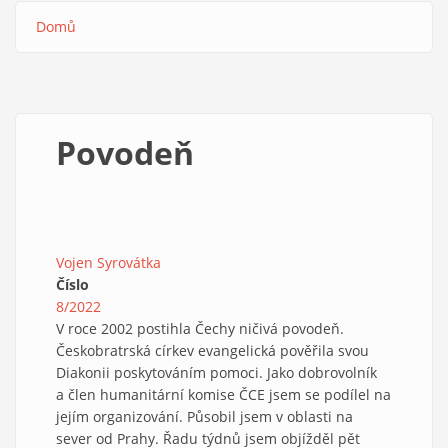
Domů
Drobečková
navigace
Povodeň
Vojen Syrovátka
Číslo
8/2022
V roce 2002 postihla Čechy ničivá povodeň.
Českobratrská církev evangelická pověřila svou
Diakonii poskytováním pomoci. Jako dobrovolník
a člen humanitární komise ČCE jsem se podílel na
jejím organizování. Působil jsem v oblasti na
sever od Prahy. Řadu týdnů jsem objížděl pět