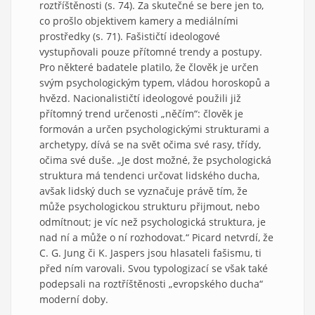
roztříštěnosti (s. 74). Za skutečné se bere jen to,
co prošlo objektivem kamery a mediálními
prostředky (s. 71). Fašističtí ideologové
vystupňovali pouze přítomné trendy a postupy.
Pro některé badatele platilo, že člověk je určen
svým psychologickým typem, vládou horoskopů a
hvězd. Nacionalističtí ideologové použili již
přítomný trend určenosti „něčím“: člověk je
formován a určen psychologickými strukturami a
archetypy, dívá se na svět očima své rasy, třídy,
očima své duše. „Je dost možné, že psychologická
struktura má tendenci určovat lidského ducha,
avšak lidský duch se vyznačuje právě tím, že
může psychologickou strukturu přijmout, nebo
odmítnout; je víc než psychologická struktura, je
nad ní a může o ní rozhodovat.“ Picard netvrdí, že
C. G. Jung či K. Jaspers jsou hlasateli fašismu, ti
před ním varovali. Svou typologizací se však také
podepsali na roztříštěnosti „evropského ducha“
moderní doby.