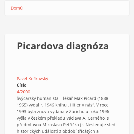
Domů
Drobečková
navigace
Picardova diagnóza
Pavel Keřkovský
Číslo
4/2000
Švýcarský humanista – lékař Max Picard (1888–
1965) vydal r. 1946 knihu „Hitler v nás“. V roce
1993 byla znovu vydána v Zürichu a roku 1996
vyšla v českém překladu Václava A. Černého, s
předmluvou Miroslava Petříčka jr. Nesleduje sled
historických událostí z období třicátých a