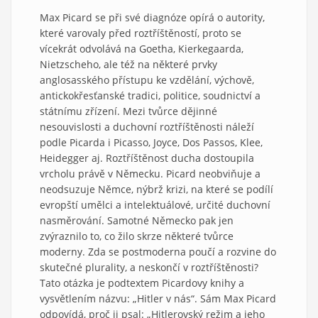
Max Picard se při své diagnóze opírá o autority,
které varovaly před roztříštěností, proto se
vícekrát odvolává na Goetha, Kierkegaarda,
Nietzscheho, ale též na některé prvky
anglosasského přístupu ke vzdělání, výchově,
antickokřesťanské tradici, politice, soudnictví a
státnímu zřízení. Mezi tvůrce dějinné
nesouvislosti a duchovní roztříštěnosti náleží
podle Picarda i Picasso, Joyce, Dos Passos, Klee,
Heidegger aj. Roztříštěnost ducha dostoupila
vrcholu právě v Německu. Picard neobviňuje a
neodsuzuje Němce, nýbrž krizi, na které se podílí
evropští umělci a intelektuálové, určité duchovní
nasměrování. Samotné Německo pak jen
zvýraznilo to, co žilo skrze některé tvůrce
moderny. Zda se postmoderna poučí a rozvine do
skutečné plurality, a neskončí v roztříštěnosti?
Tato otázka je podtextem Picardovy knihy a
vysvětlením názvu: „Hitler v nás“. Sám Max Picard
odpovídá, proč ji psal: „Hitlerovský režim a jeho