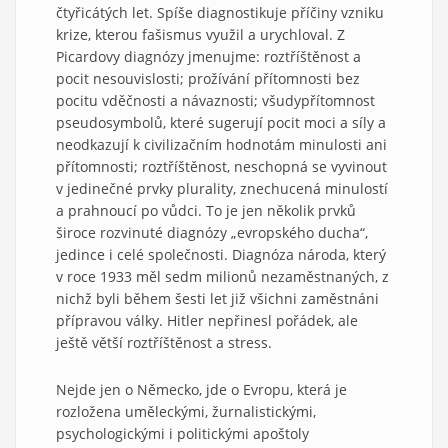
čtyřicátých let. Spíše diagnostikuje příčiny vzniku
krize, kterou fašismus využil a urychloval. Z
Picardovy diagnózy jmenujme: roztříštěnost a
pocit nesouvislosti; prožívání přítomnosti bez
pocitu vděčnosti a návaznosti; všudypřítomnost
pseudosymbolů, které sugerují pocit moci a síly a
neodkazují k civilizačním hodnotám minulosti ani
přítomnosti; roztříštěnost, neschopná se vyvinout
v jedinečné prvky plurality, znechucená minulostí
a prahnoucí po vůdci. To je jen několik prvků
široce rozvinuté diagnózy „evropského ducha“,
jedince i celé společnosti. Diagnóza národa, který
v roce 1933 měl sedm milionů nezaměstnaných, z
nichž byli během šesti let již všichni zaměstnáni
přípravou války. Hitler nepřinesl pořádek, ale
ještě větší roztříštěnost a stress.
Nejde jen o Německo, jde o Evropu, která je
rozložena uměleckými, žurnalistickými,
psychologickými i politickými apoštoly