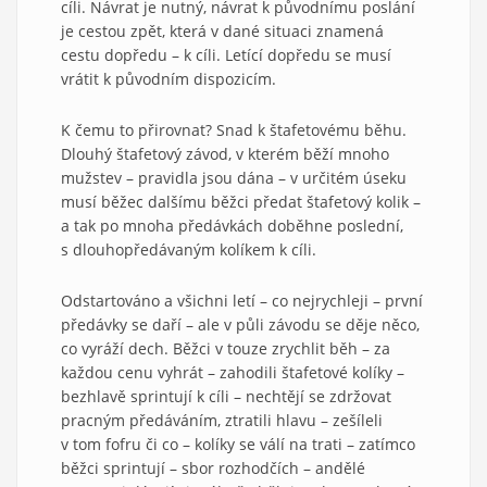
cíli. Návrat je nutný, návrat k původnímu poslání
je cestou zpět, která v dané situaci znamená
cestu dopředu – k cíli. Letící dopředu se musí
vrátit k původním dispozicím.
K čemu to přirovnat? Snad k štafetovému běhu.
Dlouhý štafetový závod, v kterém běží mnoho
mužstev – pravidla jsou dána – v určitém úseku
musí běžec dalšímu běžci předat štafetový kolik –
a tak po mnoha předávkách doběhne poslední,
s dlouhopředávaným kolíkem k cíli.
Odstartováno a všichni letí – co nejrychleji – první
předávky se daří – ale v půli závodu se děje něco,
co vyráží dech. Běžci v touze zrychlit běh – za
každou cenu vyhrát – zahodili štafetové kolíky –
bezhlavě sprintují k cíli – nechtějí se zdržovat
pracným předáváním, ztratili hlavu – zešíleli
v tom fofru či co – kolíky se válí na trati – zatímco
běžci sprintují – sbor rozhodčích – andělé