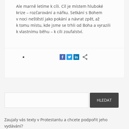
Ale marně letíme k cíli. Cíl je místem hluboké
krize – rozčarování a nářku. Setkání s Bohem
v noci neštěstí jako pokání a návrat zpět, až
k tomu místu, kde jsme se trhli od Boha a vyrazili
k vlastnímu běhu – k cíli zoufalství.
Hledat
Zaujaly vás texty v Protestantu a chcete podpořit jeho
vydávání?