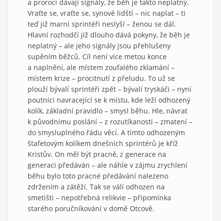
a proroci dávají signály, že běh je takto neplatný.
Vraťte se, vraťte se, synové lidští – nic naplat – ti
teď již marní sprintéři neslyší – ženou se dál.
Hlavní rozhodčí již dlouho dává pokyny, že běh je
neplatný – ale jeho signály jsou přehlušeny
supěním běžců. Cíl není více metou konce
a naplnění, ale místem zoufalého zklamání –
místem krize – procitnutí z přeludu. To už se
plouží bývalí sprintéři zpět – bývalí tryskáči – nyní
poutníci navracející se k místu, kde leží odhozený
kolík, základní pravidlo – smysl běhu. Hle, návrat
k původnímu poslání – z rozutíkanosti – zmatení –
do smysluplného řádu věcí. A tímto odhozeným
štafetovým kolíkem dnešních sprintérů je kříž
Kristův. On měl být pracně, z generace na
generaci předáván – ale náhle v zájmu zrychlení
běhu bylo toto pracné předávání nalezeno
zdržením a zátěží. Tak se válí odhozen na
smetišti – nepotřebná relikvie – připomínka
starého poručníkování v domě Otcově.