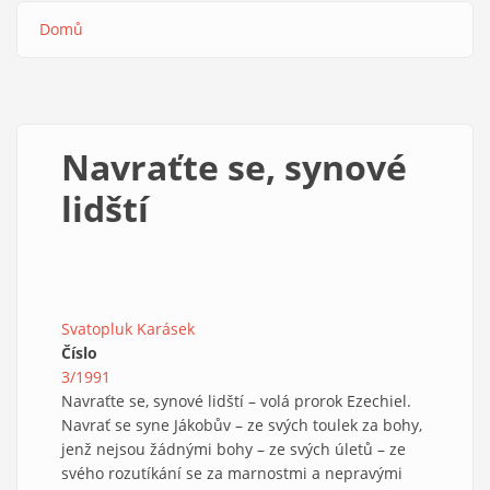
Domů
Drobečková
navigace
Navraťte se, synové
lidští
Svatopluk Karásek
Číslo
3/1991
Navraťte se, synové lidští – volá prorok Ezechiel.
Navrať se syne Jákobův – ze svých toulek za bohy,
jenž nejsou žádnými bohy – ze svých úletů – ze
svého rozutíkání se za marnostmi a nepravými