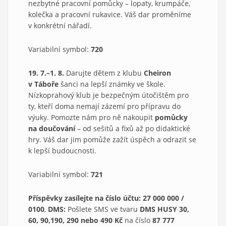
nezbytné pracovní pomůcky – lopaty, krumpáče,
kolečka a pracovní rukavice. Váš dar proměníme
v konkrétní nářadí.
Variabilní symbol:
720
19. 7.–1. 8.
Darujte dětem z klubu
Cheiron
v Táboře
šanci na lepší známky ve škole.
Nízkoprahový klub je bezpečným útočištěm pro
ty, kteří doma nemají zázemí pro přípravu do
výuky. Pomozte nám pro ně nakoupit
pomůcky
na doučování
– od sešitů a fixů až po didaktické
hry. Váš dar jim pomůže zažít úspěch a odrazit se
k lepší budoucnosti.
Variabilní symbol:
721
Příspěvky zasílejte na číslo účtu: 27 000 000 /
0100
,
DMS:
Pošlete SMS ve tvaru
DMS HUSY 30,
60, 90,190, 290 nebo 490 Kč
na číslo
87 777