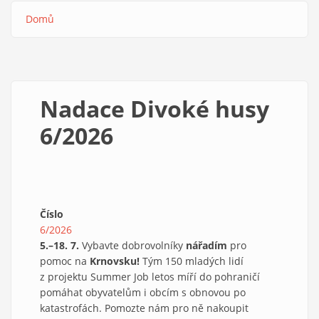
Domů
Drobečková
navigace
Nadace Divoké husy
6/2026
Číslo
6/2026
5.–18. 7.
Vybavte dobrovolníky
nářadím
pro
pomoc na
Krnovsku!
Tým 150 mladých lidí
z projektu Summer Job letos míří do pohraničí
pomáhat obyvatelům i obcím s obnovou po
katastrofách. Pomozte nám pro ně nakoupit