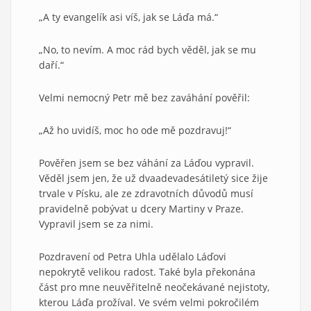
„A ty evangelík asi víš, jak se Láďa má.“
„No, to nevím. A moc rád bych věděl, jak se mu
daří.“
Velmi nemocný Petr mě bez zaváhání pověřil:
„Až ho uvidíš, moc ho ode mě pozdravuj!“
Pověřen jsem se bez váhání za Láďou vypravil.
Věděl jsem jen, že už dvaadevadesátiletý sice žije
trvale v Písku, ale ze zdravotních důvodů musí
pravidelně pobývat u dcery Martiny v Praze.
Vypravil jsem se za nimi.
Pozdravení od Petra Uhla udělalo Láďovi
nepokrytě velikou radost. Také byla překonána
část pro mne neuvěřitelně neočekávané nejistoty,
kterou Láďa prožíval. Ve svém velmi pokročilém