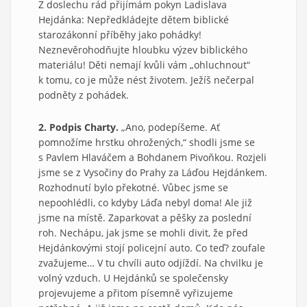
Z doslechu rád přijímám pokyn Ladislava
Hejdánka: Nepředkládejte dětem biblické
starozákonní příběhy jako pohádky!
Neznevěrohodňujte hloubku výzev biblického
materiálu! Děti nemají kvůli vám „ohluchnout“
k tomu, co je může nést životem. Ježíš nečerpal
podněty z pohádek.
2. Podpis Charty.
„Ano, podepíšeme. Ať
pomnožíme hrstku ohrožených,“ shodli jsme se
s Pavlem Hlaváčem a Bohdanem Pivoňkou. Rozjeli
jsme se z Vysočiny do Prahy za Láďou Hejdánkem.
Rozhodnutí bylo překotné. Vůbec jsme se
nepoohlédli, co kdyby Láďa nebyl doma! Ale již
jsme na místě. Zaparkovat a pěšky za poslední
roh. Nechápu, jak jsme se mohli divit, že před
Hejdánkovými stojí policejní auto. Co teď? zoufale
zvažujeme… V tu chvíli auto odjíždí. Na chvilku je
volný vzduch. U Hejdánků se společensky
projevujeme a přitom písemně vyřizujeme