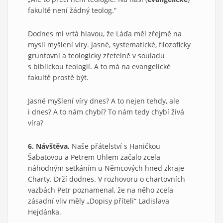
fakultě není žádný teolog.“
Dodnes mi vrtá hlavou, že Láďa měl zřejmě na
mysli myšlení víry. Jasné, systematické, filozoficky
gruntovní a teologicky zřetelně v souladu
s biblickou teologií. A to má na evangelické
fakultě prostě být.
Jasné myšlení víry dnes? A to nejen tehdy, ale
i dnes? A to nám chybí? To nám tedy chybí živá
víra?
6. Návštěva.
Naše přátelství s Haničkou
Šabatovou a Petrem Uhlem začalo zcela
náhodným setkáním u Němcových hned zkraje
Charty. Drží dodnes. V rozhovoru o chartovních
vazbách Petr poznamenal, že na něho zcela
zásadní vliv měly „Dopisy příteli“ Ladislava
Hejdánka.