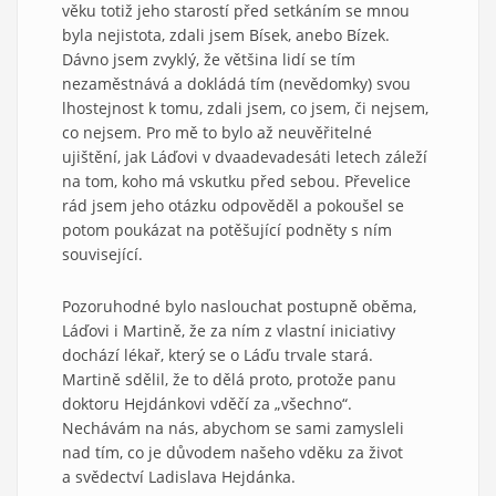
věku totiž jeho starostí před setkáním se mnou
byla nejistota, zdali jsem Bísek, anebo Bízek.
Dávno jsem zvyklý, že většina lidí se tím
nezaměstnává a dokládá tím (nevědomky) svou
lhostejnost k tomu, zdali jsem, co jsem, či nejsem,
co nejsem. Pro mě to bylo až neuvěřitelné
ujištění, jak Láďovi v dvaadevadesáti letech záleží
na tom, koho má vskutku před sebou. Převelice
rád jsem jeho otázku odpověděl a pokoušel se
potom poukázat na potěšující podněty s ním
související.
Pozoruhodné bylo naslouchat postupně oběma,
Láďovi i Martině, že za ním z vlastní iniciativy
dochází lékař, který se o Láďu trvale stará.
Martině sdělil, že to dělá proto, protože panu
doktoru Hejdánkovi vděčí za „všechno“.
Nechávám na nás, abychom se sami zamysleli
nad tím, co je důvodem našeho vděku za život
a svědectví Ladislava Hejdánka.