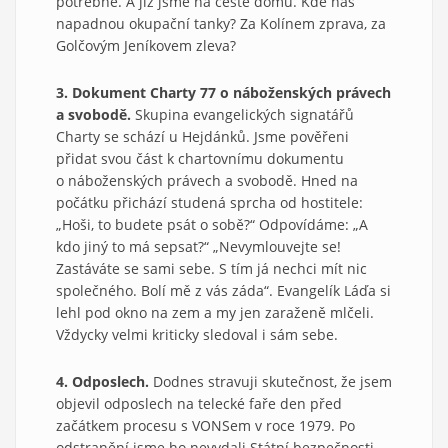
potřebné. A již jsme na cestě domů. Kde nás
napadnou okupační tanky? Za Kolínem zprava, za
Golčovým Jeníkovem zleva?
3. Dokument Charty 77 o náboženských právech
a svobodě.
Skupina evangelických signatářů
Charty se schází u Hejdánků. Jsme pověřeni
přidat svou část k chartovnímu dokumentu
o náboženských právech a svobodě. Hned na
počátku přichází studená sprcha od hostitele:
„Hoši, to budete psát o sobě?“ Odpovídáme: „A
kdo jiný to má sepsat?“ „Nevymlouvejte se!
Zastáváte se sami sebe. S tím já nechci mít nic
společného. Bolí mě z vás záda“. Evangelík Láďa si
lehl pod okno na zem a my jen zaraženě mlčeli.
Vždycky velmi kriticky sledoval i sám sebe.
4. Odposlech.
Dodnes stravuji skutečnost, že jsem
objevil odposlech na telecké faře den před
začátkem procesu s VONSem v roce 1979. Po
odstranění jsme ho nevydali Státní bezpečnosti.