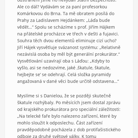
Ale co dál? Vydávám se za paní profesorkou
Komárkovou do Brna. Ta mě obratem posílá do
Prahy za Ladislavem Hejdánkem: „Láďa bude
vědět…“ Spolu se scházíme s prof. Jiřím Hájkem
na přátelské procházce ve třech v dešti a fujavici.
Souhra těch dvou elementů eliminuje cizí ucho?
Jiří Hájek vysvětluje svázanost systému: „Relativně
nezávislá osoba by měl být generální prokurátor.“
Vysvětlování uzavírají oba s Láďou: „Kdyby to
vyšlo, asi se nedozvíme, jaké ‚škatule, škatule,
hejbejte se‘ se odehrají. Celá složka pyramidy
angažovaná v dané věci bude určitě odstavena…“
Myslíme si s Danielou, že se později skutečně
škatule rozhýbaly. Po měsících jsem dostal zprávu
od krajského prokurátora pro speciální záležitosti:
„Na telecké faře bylo nalezeno zařízení, které by
mohlo sloužit k odposlechu. Část zařízení
pravděpodobně pocházela z dob protifašistického
odboje za druhé světové války. K tomu