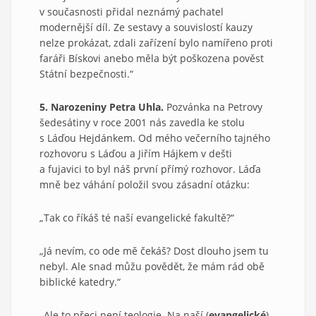
v současnosti přidal neznámý pachatel
modernější díl. Ze sestavy a souvislostí kauzy
nelze prokázat, zdali zařízení bylo namířeno proti
faráři Bískovi anebo měla být poškozena pověst
Státní bezpečnosti.“
5. Narozeniny Petra Uhla.
Pozvánka na Petrovy
šedesátiny v roce 2001 nás zavedla ke stolu
s Láďou Hejdánkem. Od mého večerního tajného
rozhovoru s Láďou a Jiřím Hájkem v dešti
a fujavici to byl náš první přímý rozhovor. Láďa
mně bez váhání položil svou zásadní otázku:
„Tak co říkáš té naší evangelické fakultě?“
„Já nevím, co ode mě čekáš? Dost dlouho jsem tu
nebyl. Ale snad můžu povědět, že mám rád obě
biblické katedry.“
„Ale to přeci není teologie. Na naší (
evangelické
)