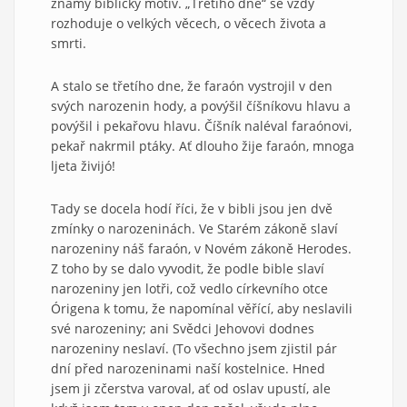
známý biblický motiv. „Třetího dne“ se vždy
rozhoduje o velkých věcech, o věcech života a
smrti.
A stalo se třetího dne, že faraón vystrojil v den
svých narozenin hody, a povýšil číšníkovu hlavu a
povýšil i pekařovu hlavu. Číšník naléval faraónovi,
pekař nakrmil ptáky. Ať dlouho žije faraón, mnoga
ljeta živijó!
Tady se docela hodí říci, že v bibli jsou jen dvě
zmínky o narozeninách. Ve Starém zákoně slaví
narozeniny náš faraón, v Novém zákoně Herodes.
Z toho by se dalo vyvodit, že podle bible slaví
narozeniny jen lotři, což vedlo církevního otce
Órigena k tomu, že napomínal věřící, aby neslavili
své narozeniny; ani Svědci Jehovovi dodnes
narozeniny neslaví. (To všechno jsem zjistil pár
dní před narozeninami naší kostelnice. Hned
jsem ji zčerstva varoval, ať od oslav upustí, ale