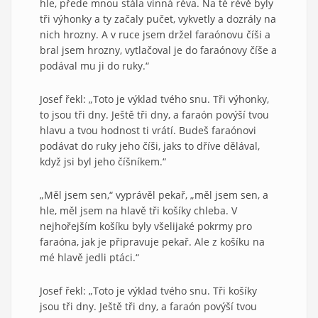
hle, přede mnou stála vinná réva. Na té révě byly
tři výhonky a ty začaly pučet, vykvetly a dozrály na
nich hrozny. A v ruce jsem držel faraónovu číši a
bral jsem hrozny, vytlačoval je do faraónovy číše a
podával mu ji do ruky.“
Josef řekl: „Toto je výklad tvého snu. Tři výhonky,
to jsou tři dny. Ještě tři dny, a faraón povýší tvou
hlavu a tvou hodnost ti vrátí. Budeš faraónovi
podávat do ruky jeho číši, jaks to dříve dělával,
když jsi byl jeho číšníkem.“
„Měl jsem sen,“ vyprávěl pekař, „měl jsem sen, a
hle, měl jsem na hlavě tři košíky chleba. V
nejhořejším košíku byly všelijaké pokrmy pro
faraóna, jak je připravuje pekař. Ale z košíku na
mé hlavě jedli ptáci.“
Josef řekl: „Toto je výklad tvého snu. Tři košíky
jsou tři dny. Ještě tři dny, a faraón povýší tvou