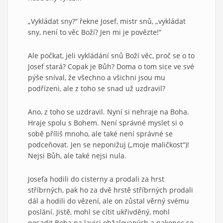
„Vykládat sny?“ řekne Josef, mistr snů, „vykládat
sny, není to věc Boží? Jen mi je povězte!“
Ale počkat, jeli vykládání snů Boží věc, proč se o to
Josef stará? Copak je Bůh? Doma o tom sice ve své
pýše sníval, že všechno a všichni jsou mu
podřízeni, ale z toho se snad už uzdravil?
Ano, z toho se uzdravil. Nyní si nehraje na Boha.
Hraje spolu s Bohem. Není správné myslet si o
sobě příliš mnoho, ale také není správné se
podceňovat. Jen se neponižuj („moje maličkost“)!
Nejsi Bůh, ale také nejsi nula.
Josefa hodili do cisterny a prodali za hrst
stříbrných, pak ho za dvě hrstě stříbrných prodali
dál a hodili do vězení, ale on zůstal věrný svému
poslání. Jistě, mohl se cítit ukřivděný, mohl
posadit Boha na lavici obžalovaných a nakonec se