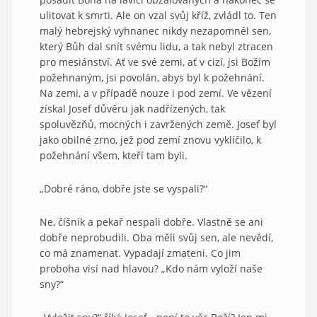
ulitovat k smrti. Ale on vzal svůj kříž, zvládl to. Ten
malý hebrejský vyhnanec nikdy nezapomněl sen,
který Bůh dal snít svému lidu, a tak nebyl ztracen
pro mesiánství. Ať ve své zemi, ať v cizí, jsi Božím
požehnaným, jsi povolán, abys byl k požehnání.
Na zemi, a v případě nouze i pod zemí. Ve vězení
získal Josef důvěru jak nadřízených, tak
spoluvězňů, mocných i zavržených země. Josef byl
jako obilné zrno, jež pod zemí znovu vyklíčilo, k
požehnání všem, kteří tam byli.
„Dobré ráno, dobře jste se vyspali?“
Ne, číšník a pekař nespali dobře. Vlastně se ani
dobře neprobudili. Oba měli svůj sen, ale nevědí,
co má znamenat. Vypadají zmateni. Co jim
proboha visí nad hlavou? „Kdo nám vyloží naše
sny?“