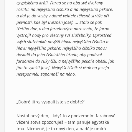
egyptskému králi. Farao se na oba své dvořany
rozlítil, na nejvyššího číšníka a na nejvyššího pekaře,
a dal je do vazby v domě velitele tělesné stráže při
pevnosti, kde byl uvězněn Josef. ... Stalo se pak
třetího dne, v den faraónových narozenin, že farao
vystrojil hody pro všechny své služebníky. Uprostřed
svých služebníků povýšil hlavu nejvyššího číšníka a
hlavu nejvyššího pekaře: nejvyššího číšníka znovu
dosadil do jeho číšnického úřadu, aby podával
faraónovi do ruky číši, a nejvyššího pekaře oběsil, jak
jim to vyložil Josef. Nejvyšší číšník si však na Josefa
nevzpomněl; zapomněl na něho.
„Dobré jitro, vyspali jste se dobře?“
Nastal nový den, i když to v podzemním faraónově
vězení sotva zpozoruješ – tam panuje egyptská
tma. Nicméně, je to nový den, a naděje umírá