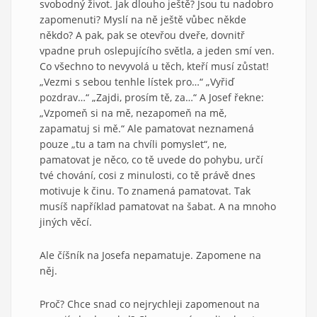
svobodný život. Jak dlouho ještě? Jsou tu nadobro
zapomenuti? Myslí na ně ještě vůbec někde
někdo? A pak, pak se otevřou dveře, dovnitř
vpadne pruh oslepujícího světla, a jeden smí ven.
Co všechno to nevyvolá u těch, kteří musí zůstat!
„Vezmi s sebou tenhle lístek pro…“ „Vyřiď
pozdrav…“ „Zajdi, prosím tě, za…“ A Josef řekne:
„Vzpomeň si na mě, nezapomeň na mě,
zapamatuj si mě.“ Ale pamatovat neznamená
pouze „tu a tam na chvíli pomyslet“, ne,
pamatovat je něco, co tě uvede do pohybu, určí
tvé chování, cosi z minulosti, co tě právě dnes
motivuje k činu. To znamená pamatovat. Tak
musíš například pamatovat na šabat. A na mnoho
jiných věcí.
Ale číšník na Josefa nepamatuje. Zapomene na
něj.
Proč? Chce snad co nejrychleji zapomenout na