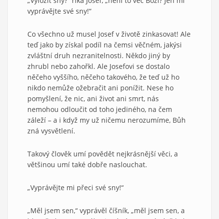
„Vyložit sny?“ říká Josef, „není to věc Boží? Jen mi
vyprávějte své sny!“
Co všechno už musel Josef v životě zinkasovat! Ale
teď jako by získal podíl na čemsi věčném, jakýsi
zvláštní druh nezranitelnosti. Někdo jiný by
zhrubl nebo zahořkl. Ale Josefovi se dostalo
něčeho vyššího, něčeho takového, že teď už ho
nikdo nemůže ožebračit ani ponížit. Nese ho
pomyšlení, že nic, ani život ani smrt, nás
nemohou odloučit od toho jediného, na čem
záleží – a i když my už ničemu nerozumíme, Bůh
zná vysvětlení.
Takový člověk umí povědět nejkrásnější věci, a
většinou umí také dobře naslouchat.
„Vyprávějte mi přeci své sny!“
„Měl jsem sen,“ vyprávěl číšník, „měl jsem sen, a