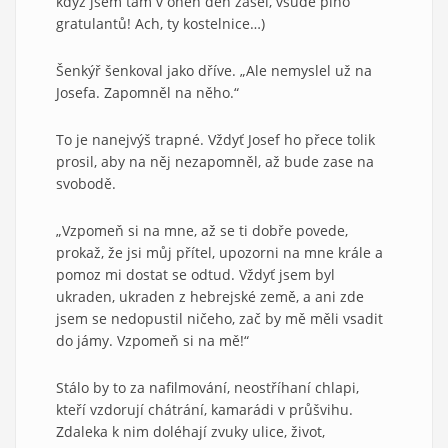
když jsem tam v onen den zašel, všude plno
gratulantů! Ach, ty kostelnice…)
Šenkýř šenkoval jako dříve. „Ale nemyslel už na
Josefa. Zapomněl na něho.“
To je nanejvýš trapné. Vždyť Josef ho přece tolik
prosil, aby na něj nezapomněl, až bude zase na
svobodě.
„Vzpomeň si na mne, až se ti dobře povede,
prokaž, že jsi můj přítel, upozorni na mne krále a
pomoz mi dostat se odtud. Vždyť jsem byl
ukraden, ukraden z hebrejské země, a ani zde
jsem se nedopustil ničeho, zač by mě měli vsadit
do jámy. Vzpomeň si na mě!“
Stálo by to za nafilmování, neostříhaní chlapi,
kteří vzdorují chátrání, kamarádi v průšvihu.
Zdaleka k nim doléhají zvuky ulice, život,