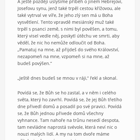
A ještě později uslyšíme příběh o jiném Hebrejovi,
Josefovu synu, jenž také trpěl cestou křížovou, ale
také vytrval ve víře, že jeho zlý sen má u Boha
vysvětlení. Tento vpravdě mesiánský muž také
trpěl s psanci země, s nimi byl pověšen, a tomu,
který visel vedle něj, poskytl útěchu ve smrti, aby
věděl, že nic ho nemůže odloučit od Boha.
„Pamatuj na mne, až přijdeš do svého Království,
nezapomeň na mne, vzpomeň si na mne, až
budeš povýšen.“
„Ještě dnes budeš se mnou v ráji,“ řekl a skonal.
Povídá se, že Bůh se ho zastal, a v něm i celého
světa, který ho zavrhl. Povídá se, že jej Bůh třetího
dne přivedl domů a posadil po své pravici. Povídá
se, že Bůh jednou přivede domů všechny
vyhnance. Tam nahoře na trůnu nesedí despota,
tam nevládne naprostá svévole, která neví nic o
nouzi malých lidí. A my na tom dvoře máme