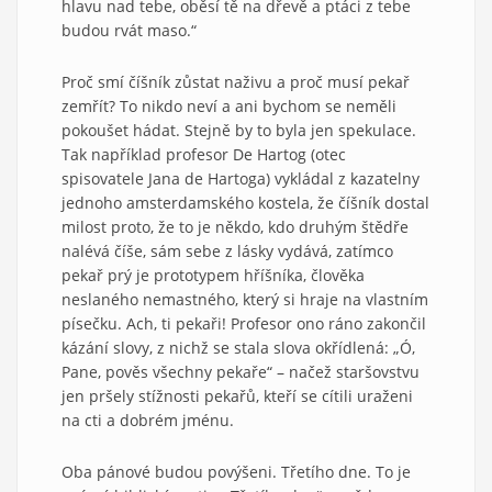
hlavu nad tebe, oběsí tě na dřevě a ptáci z tebe
budou rvát maso.“
Proč smí číšník zůstat naživu a proč musí pekař
zemřít? To nikdo neví a ani bychom se neměli
pokoušet hádat. Stejně by to byla jen spekulace.
Tak například profesor De Hartog (otec
spisovatele Jana de Hartoga) vykládal z kazatelny
jednoho amsterdamského kostela, že číšník dostal
milost proto, že to je někdo, kdo druhým štědře
nalévá číše, sám sebe z lásky vydává, zatímco
pekař prý je prototypem hříšníka, člověka
neslaného nemastného, který si hraje na vlastním
písečku. Ach, ti pekaři! Profesor ono ráno zakončil
kázání slovy, z nichž se stala slova okřídlená: „Ó,
Pane, pověs všechny pekaře“ – načež staršovstvu
jen pršely stížnosti pekařů, kteří se cítili uraženi
na cti a dobrém jménu.
Oba pánové budou povýšeni. Třetího dne. To je