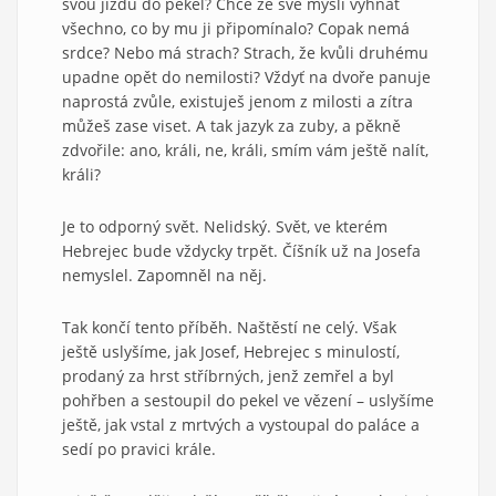
svou jízdu do pekel? Chce ze své mysli vyhnat
všechno, co by mu ji připomínalo? Copak nemá
srdce? Nebo má strach? Strach, že kvůli druhému
upadne opět do nemilosti? Vždyť na dvoře panuje
naprostá zvůle, existuješ jenom z milosti a zítra
můžeš zase viset. A tak jazyk za zuby, a pěkně
zdvořile: ano, králi, ne, králi, smím vám ještě nalít,
králi?
Je to odporný svět. Nelidský. Svět, ve kterém
Hebrejec bude vždycky trpět. Číšník už na Josefa
nemyslel. Zapomněl na něj.
Tak končí tento příběh. Naštěstí ne celý. Však
ještě uslyšíme, jak Josef, Hebrejec s minulostí,
prodaný za hrst stříbrných, jenž zemřel a byl
pohřben a sestoupil do pekel ve vězení – uslyšíme
ještě, jak vstal z mrtvých a vystoupal do paláce a
sedí po pravici krále.