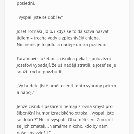
poslední.
„Vyspali jste se dobře?“
Josef roznáší jídlo, i když se to dá sotva nazvat
jídlem – trocha vody a zplesnivělý chleba.
Nicméně, je to jídlo, a naděje umírá poslední.
Faraónovi služebníci, číšník a pekař, spoluvězni
Josefovi vypadají, že už naději ztratili, a Josef se je
snaží trochu povzbudit.
„Vy budete jistě umět ocenit tento vybraný pokrm
a nápoj.“
Jenže číšník s pekařem nemají zrovna smysl pro
šibeniční humor izraelského otroka. „Vyspali jste
se dobře?“ Ne, nevyspali. Oba měli sen. Zmocnil
se jich zmatek. „Nemáme nikoho, kdo by nám
naše sny vyložil.“