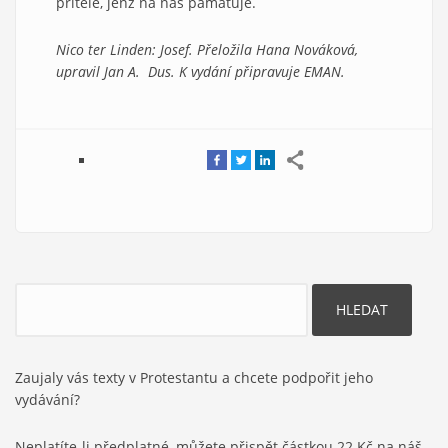
přítele, jenž na nás pamatuje.
Nico ter Linden: Josef. Přeložila Hana Nováková,
upravil Jan A. Dus. K vydání připravuje EMAN.
Hledat
Zaujaly vás texty v Protestantu a chcete podpořit jeho
vydávání?
Neplatíte-li předplatné, můžete přispět částkou 22 Kč na náš