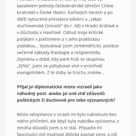
kazatelem Jednoty českobratrské (dnešní Církve
bratrské) v České Skalici, Karlových Varech a po
delší vynucené přestávce (vězení a „zákaz
duchovenské činnosti“ do r. 68) v Hradci Králové a
v důchodu v Havířově. Odtud moje kritické
potýkání s pietismem a s jeho praktickou
podobou… Vystudoval jsem zeměměřictví, posléze
večerně základy theologie a religionistiky.
Zejména v době, kdy jsem hrál se skupinou
„Ejhle“, jsem se pohyboval více v prostředí
evangelickém. Z té doby se trochu známe…
Přijal jsi diplomatické místo v
Izraeli jako
náhodný post, anebo jsi o
ně stál z
důvodů
politických či duchovně pro tebe významných?
Místo velvyslance v Izraeli mi bylo nabídnuto bez
mého přičinění, ale když byla nabídka vyslovena, z
mnoha důvodů jsem o ni stál. Připadlo mi
fascinující mít možnost zblízka poznat zemi, o níž