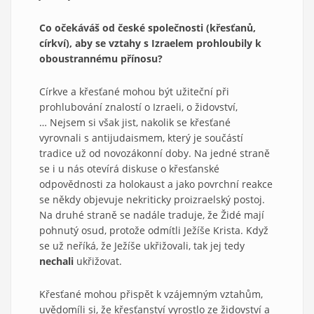
Co očekáváš od české společnosti (křesťanů,
církví), aby se vztahy s
Izraelem prohloubily k
oboustrannému přínosu?
Církve a křesťané mohou být užiteční při
prohlubování znalostí o Izraeli, o židovství,
… Nejsem si však jist, nakolik se křesťané
vyrovnali s antijudaismem, který je součástí
tradice už od novozákonní doby. Na jedné straně
se i u nás otevírá diskuse o křesťanské
odpovědnosti za holokaust a jako povrchní reakce
se někdy objevuje nekriticky proizraelský postoj.
Na druhé straně se nadále traduje, že Židé mají
pohnutý osud, protože odmítli Ježíše Krista. Když
se už neříká, že Ježíše ukřižovali, tak jej tedy
nechali
ukřižovat.
Křesťané mohou přispět k vzájemným vztahům,
uvědomíli si, že křesťanství vyrostlo ze židovství a