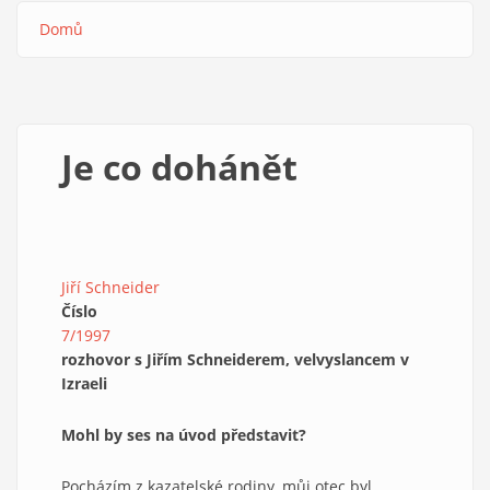
Domů
Drobečková
navigace
Je co dohánět
Jiří Schneider
Číslo
7/1997
rozhovor s Jiřím Schneiderem, velvyslancem v
Izraeli
Mohl by ses na
ú
vod představit?
Pocházím z kazatelské rodiny, můj otec byl