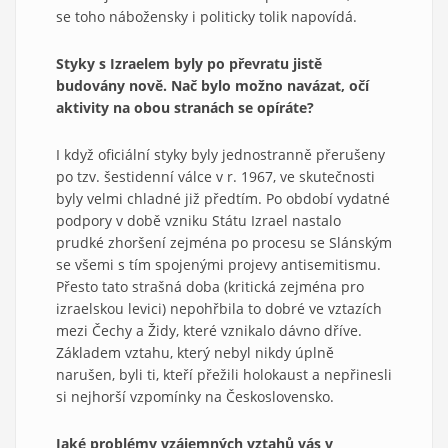
se toho nábožensky i politicky tolik napovídá.
Styky s
Izraelem byly po převratu jistě
budovány nově. Nač bylo možno navázat, o
čí
aktivity na obou stranách se opíráte?
I když oficiální styky byly jednostranně přerušeny
po tzv. šestidenní válce v r. 1967, ve skutečnosti
byly velmi chladné již předtím. Po období vydatné
podpory v době vzniku Státu Izrael nastalo
prudké zhoršení zejména po procesu se Slánským
se všemi s tím spojenými projevy antisemitismu.
Přesto tato strašná doba (kritická zejména pro
izraelskou levici) nepohřbila to dobré ve vztazích
mezi Čechy a Židy, které vznikalo dávno dříve.
Základem vztahu, který nebyl nikdy úplně
narušen, byli ti, kteří přežili holokaust a nepřinesli
si nejhorší vzpomínky na Československo.
Jaké problémy vzájemných vztahů vás v