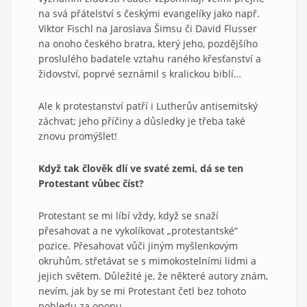
na svá přátelství s českými evangelíky jako např.
Viktor Fischl na Jaroslava Šimsu či David Flusser
na onoho českého bratra, který jeho, pozdějšího
proslulého badatele vztahu raného křesťanství a
židovství, poprvé seznámil s kralickou biblí…
Ale k protestanství patří i Lutherův antisemitský
záchvat; jeho příčiny a důsledky je třeba také
znovu promýšlet!
Když tak člověk dlí ve svaté zemi, dá se ten
Protestant vůbec číst?
Protestant se mi líbí vždy, když se snaží
přesahovat a ne vykolíkovat „protestantské“
pozice. Přesahovat vůči jiným myšlenkovým
okruhům, střetávat se s mimokostelními lidmi a
jejich světem. Důležité je, že některé autory znám,
nevím, jak by se mi Protestant četl bez tohoto
pohledu za oponu.