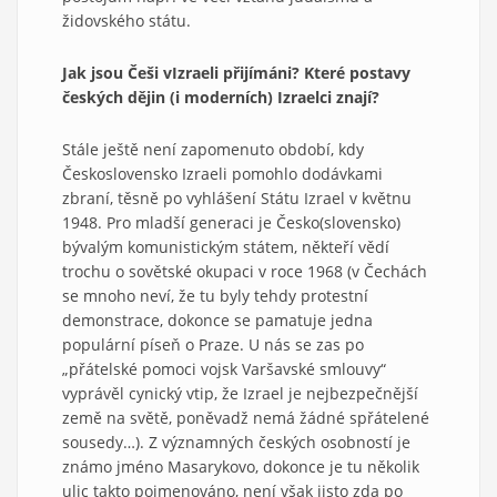
židovského státu.
Jak jsou Češi v
Izraeli přijímáni? Které postavy
českých dějin (i moderních) Izraelci znají?
Stále ještě není zapomenuto období, kdy
Československo Izraeli pomohlo dodávkami
zbraní, těsně po vyhlášení Státu Izrael v květnu
1948. Pro mladší generaci je Česko(slovensko)
bývalým komunistickým státem, někteří vědí
trochu o sovětské okupaci v roce 1968 (v Čechách
se mnoho neví, že tu byly tehdy protestní
demonstrace, dokonce se pamatuje jedna
populární píseň o Praze. U nás se zas po
„přátelské pomoci vojsk Varšavské smlouvy“
vyprávěl cynický vtip, že Izrael je nejbezpečnější
země na světě, poněvadž nemá žádné spřátelené
sousedy…). Z významných českých osobností je
známo jméno Masarykovo, dokonce je tu několik
ulic takto pojmenováno, není však jisto zda po