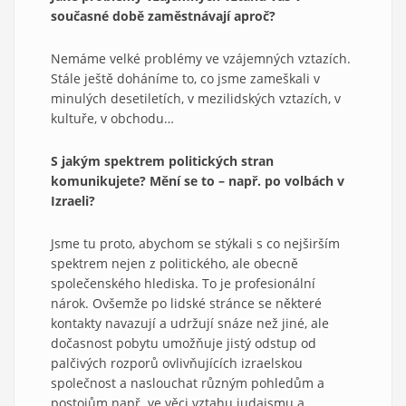
sou
časné době zaměstnávají a
proč?
Nemáme velké problémy ve vzájemných vztazích.
Stále ještě doháníme to, co jsme zameškali v
minulých desetiletích, v mezilidských vztazích, v
kultuře, v obchodu…
S
jakým spektrem politických stran
komunikujete? Mění se to – např. po volbách v
Izraeli?
Jsme tu proto, abychom se stýkali s co nejširším
spektrem nejen z politického, ale obecně
společenského hlediska. To je profesionální
nárok. Ovšemže po lidské stránce se některé
kontakty navazují a udržují snáze než jiné, ale
dočasnost pobytu umožňuje jistý odstup od
palčivých rozporů ovlivňujících izraelskou
společnost a naslouchat různým pohledům a
postojům např. ve věci vztahu judaismu a