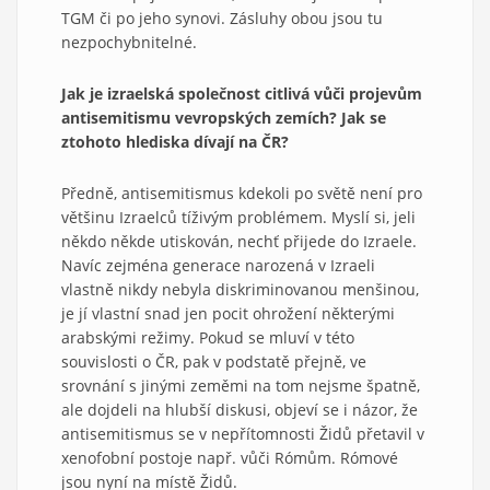
TGM či po jeho synovi. Zásluhy obou jsou tu
nezpochybnitelné.
Jak je izraelská společnost citlivá vůči projevům
antisemitismu v
evropských zemích? Jak se
z
tohoto hlediska dívají na ČR?
Předně, antisemitismus kdekoli po světě není pro
většinu Izraelců tíživým problémem. Myslí si, jeli
někdo někde utiskován, nechť přijede do Izraele.
Navíc zejména generace narozená v Izraeli
vlastně nikdy nebyla diskriminovanou menšinou,
je jí vlastní snad jen pocit ohrožení některými
arabskými režimy. Pokud se mluví v této
souvislosti o ČR, pak v podstatě přejně, ve
srovnání s jinými zeměmi na tom nejsme špatně,
ale dojdeli na hlubší diskusi, objeví se i názor, že
antisemitismus se v nepřítomnosti Židů přetavil v
xenofobní postoje např. vůči Rómům. Rómové
jsou nyní na místě Židů.