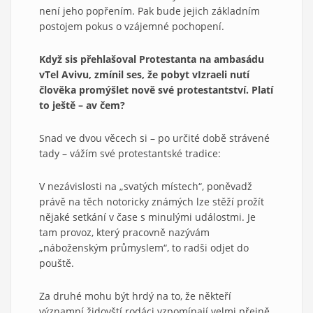
není jeho popřením. Pak bude jejich základním
postojem pokus o vzájemné pochopení.
Když sis přehlašoval Protestanta na amba
sádu
v
Tel Avivu, zmínil ses, že pobyt v
Izraeli nutí
člověka promýšlet nově své protestantství. Platí
to ještě – a
v čem?
Snad ve dvou věcech si – po určité době strávené
tady – vážím své protestantské tradice:
V nezávislosti na „svatých místech“, poněvadž
právě na těch notoricky známých lze stěží prožít
nějaké setkání v čase s minulými událostmi. Je
tam provoz, který pracovně nazývám
„náboženským průmyslem“, to radši odjet do
pouště.
Za druhé mohu být hrdý na to, že někteří
významní židovští rodáci vzpomínají velmi přejně