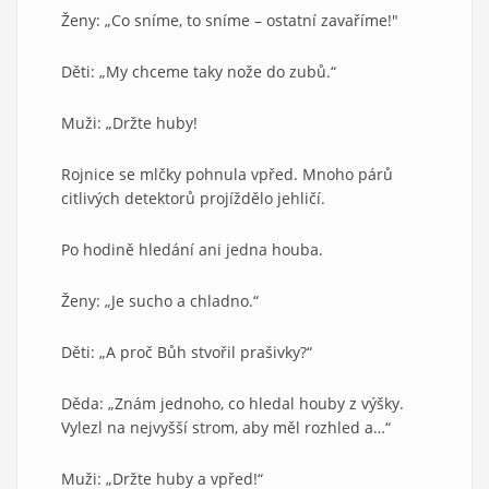
Ženy: „Co sníme, to sníme – ostatní zavaříme!"
Děti: „My chceme taky nože do zubů.“
Muži: „Držte huby!
Rojnice se mlčky pohnula vpřed. Mnoho párů
citlivých detektorů projíždělo jehličí.
Po hodině hledání ani jedna houba.
Ženy: „Je sucho a chladno.“
Děti: „A proč Bůh stvořil prašivky?“
Děda: „Znám jednoho, co hledal houby z výšky.
Vylezl na nejvyšší strom, aby měl rozhled a…“
Muži: „Držte huby a vpřed!“