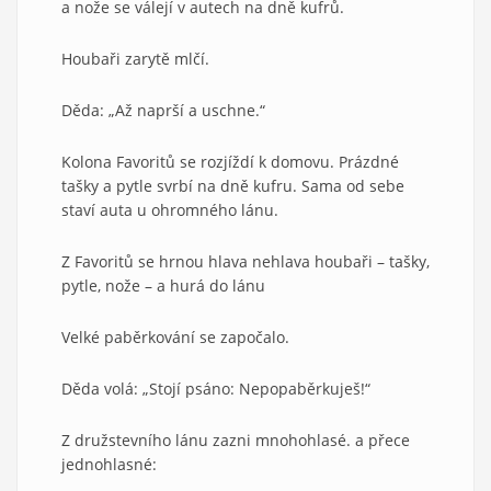
a nože se válejí v autech na dně kufrů.
Houbaři zarytě mlčí.
Děda: „Až naprší a uschne.“
Kolona Favoritů se rozjíždí k domovu. Prázdné
tašky a pytle svrbí na dně kufru. Sama od sebe
staví auta u ohromného lánu.
Z Favoritů se hrnou hlava nehlava houbaři – tašky,
pytle, nože – a hurá do lánu
Velké paběrkování se započalo.
Děda volá: „Stojí psáno: Nepopaběrkuješ!“
Z družstevního lánu zazni mnohohlasé. a přece
jednohlasné: