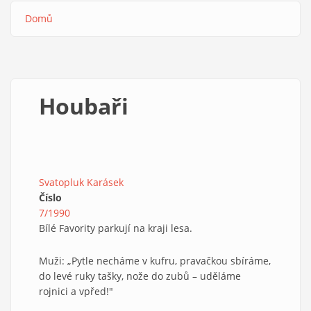
Domů
Drobečková
navigace
Houbaři
Svatopluk Karásek
Číslo
7/1990
Bílé Favority parkují na kraji lesa.
Muži: „Pytle necháme v kufru, pravačkou sbíráme,
do levé ruky tašky, nože do zubů – uděláme
rojnici a vpřed!"