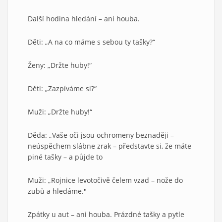
Další hodina hledání – ani houba.
Děti: „A na co máme s sebou ty tašky?“
Ženy: „Držte huby!“
Děti: „Zazpíváme si?“
Muži: „Držte huby!“
Děda: „Vaše oči jsou ochromeny beznaději –
neúspěchem slábne zrak – představte si, že máte
piné tašky – a půjde to
Muži: „Rojnice levotočivě čelem vzad – nože do
zubů a hledáme."
Zpátky u aut – ani houba. Prázdné tašky a pytle