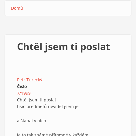
Domů
Drobečková
navigace
Chtěl jsem ti poslat
Petr Turecký
Číslo
7/1999
Chtěl jsem ti poslat
tisíc předmětů neviděl jsem je
a šlapal v nich
je to tak známé přítomné v každém