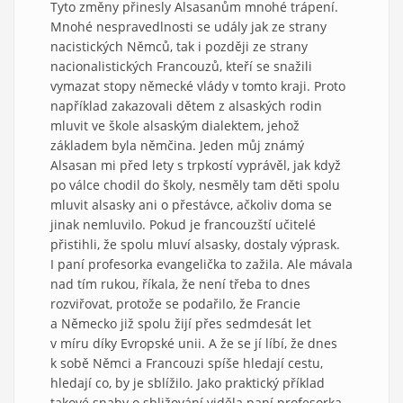
Tyto změny přinesly Alsasanům mnohé trápení.
Mnohé nespravedlnosti se udály jak ze strany
nacistických Němců, tak i později ze strany
nacionalistických Francouzů, kteří se snažili
vymazat stopy německé vlády v tomto kraji. Proto
například zakazovali dětem z alsaských rodin
mluvit ve škole alsaským dialektem, jehož
základem byla němčina. Jeden můj známý
Alsasan mi před lety s trpkostí vyprávěl, jak když
po válce chodil do školy, nesměly tam děti spolu
mluvit alsasky ani o přestávce, ačkoliv doma se
jinak nemluvilo. Pokud je francouzští učitelé
přistihli, že spolu mluví alsasky, dostaly výprask.
I paní profesorka evangelička to zažila. Ale mávala
nad tím rukou, říkala, že není třeba to dnes
rozviřovat, protože se podařilo, že Francie
a Německo již spolu žijí přes sedmdesát let
v míru díky Evropské unii. A že se jí líbí, že dnes
k sobě Němci a Francouzi spíše hledají cestu,
hledají co, by je sblížilo. Jako praktický příklad
takové snahy o sbližování viděla paní profesorka