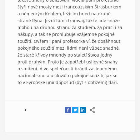
čtyři nové mosty mezi francouzským Štrasburkem
a německým Kehlem, ležícím hned na druhé
straně Rýna. Jezdí tam i tramvaj, takže lidé snáze
mohou na druhou stranu za studiem, za prací i za
nákupy, a tak se prohlubuje vzájemné pokojné
soužití. Ovšem i paní profesorka ví, že dosáhnout
pokojného soužití mezi lidmi není vůbec snadné,
že staré křivdy mnohdy po staletí štvou jedny
proti druhým. Proto je zapotřebí usilovné snahy
o smíření. A ve společnosti bránit zaslepenému
nacionalismu a usilovat o pokojné soužití, jak se
to v Evropské unii doposud (byť s obtížemi) daří.