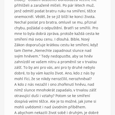
přihlíželi a zaraženě mlčeli. Po pár létech muž,
jenž odmítl podat bratru ruku na smíření, těžce
onemocněl. Věděl, že se již blíží ke konci života.
Nechal poslat pro bratra, omluvil se mu, přiznal
chybu, požádal o odpuštění. Bratři se smířili. Pro
mne to byla dobrá zpráva, protože každá cesta ke
smíření má svou cenu. I dlouhá. Bible, Nový
Zákon doporučuje krátkou cestu ke smíření, když
tam čteme „Nenechte zapadnout slunce nad
svým hněvem.“ Tedy nedopusťte, aby se hněv
zahnízdil ve vašem nitru a proměnil se v trvalou
zášť. To by ani pro vás, ani pro ty druhé nebylo
dobré, to by vám kazilo život. Ano, kdo z nás by
mohl říci, že se nikdy nerozčílil, nerozhněval?
A kdo z nás nezažil i ono zhořknutí hněvu, nad
nímž slunce mnohokrát zapadalo, v trvalou zášť
otravující duši i vztahy? Potom se ke smíření
dospívá velmi těžce. Ale je to možné, jak jsme si
mohli uvědomit i nad úvodním příběhem.
A abychom nekazili život sobě i druhým, je dobré