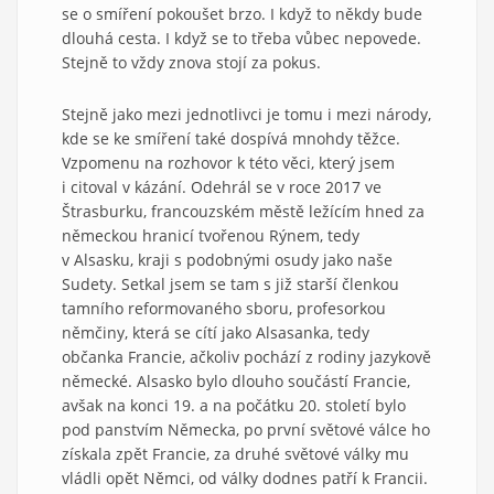
se o smíření pokoušet brzo. I když to někdy bude
dlouhá cesta. I když se to třeba vůbec nepovede.
Stejně to vždy znova stojí za pokus.
Stejně jako mezi jednotlivci je tomu i mezi národy,
kde se ke smíření také dospívá mnohdy těžce.
Vzpomenu na rozhovor k této věci, který jsem
i citoval v kázání. Odehrál se v roce 2017 ve
Štrasburku, francouzském městě ležícím hned za
německou hranicí tvořenou Rýnem, tedy
v Alsasku, kraji s podobnými osudy jako naše
Sudety. Setkal jsem se tam s již starší členkou
tamního reformovaného sboru, profesorkou
němčiny, která se cítí jako Alsasanka, tedy
občanka Francie, ačkoliv pochází z rodiny jazykově
německé. Alsasko bylo dlouho součástí Francie,
avšak na konci 19. a na počátku 20. století bylo
pod panstvím Německa, po první světové válce ho
získala zpět Francie, za druhé světové války mu
vládli opět Němci, od války dodnes patří k Francii.