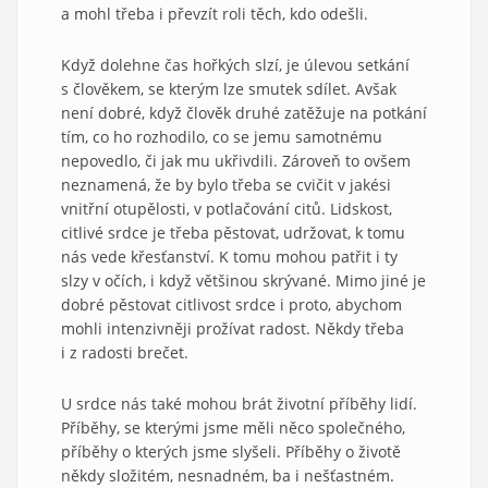
a mohl třeba i převzít roli těch, kdo odešli.
Když dolehne čas hořkých slzí, je úlevou setkání
s člověkem, se kterým lze smutek sdílet. Avšak
není dobré, když člověk druhé zatěžuje na potkání
tím, co ho rozhodilo, co se jemu samotnému
nepovedlo, či jak mu ukřivdili. Zároveň to ovšem
neznamená, že by bylo třeba se cvičit v jakési
vnitřní otupělosti, v potlačování citů. Lidskost,
citlivé srdce je třeba pěstovat, udržovat, k tomu
nás vede křesťanství. K tomu mohou patřit i ty
slzy v očích, i když většinou skrývané. Mimo jiné je
dobré pěstovat citlivost srdce i proto, abychom
mohli intenzivněji prožívat radost. Někdy třeba
i z radosti brečet.
U srdce nás také mohou brát životní příběhy lidí.
Příběhy, se kterými jsme měli něco společného,
příběhy o kterých jsme slyšeli. Příběhy o životě
někdy složitém, nesnadném, ba i nešťastném.