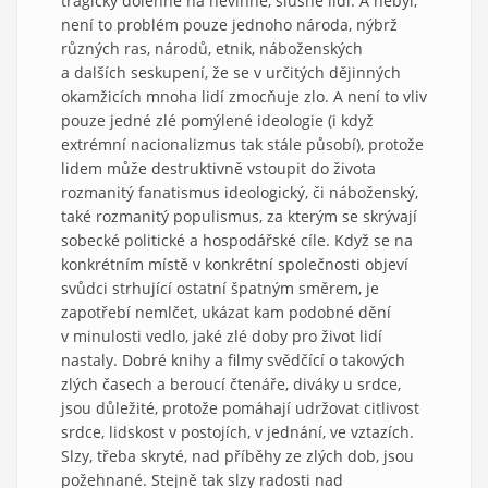
tragicky dolehne na nevinné, slušné lidi. A nebyl,
není to problém pouze jednoho národa, nýbrž
různých ras, národů, etnik, náboženských
a dalších seskupení, že se v určitých dějinných
okamžicích mnoha lidí zmocňuje zlo. A není to vliv
pouze jedné zlé pomýlené ideologie (i když
extrémní nacionalizmus tak stále působí), protože
lidem může destruktivně vstoupit do života
rozmanitý fanatismus ideologický, či náboženský,
také rozmanitý populismus, za kterým se skrývají
sobecké politické a hospodářské cíle. Když se na
konkrétním místě v konkrétní společnosti objeví
svůdci strhující ostatní špatným směrem, je
zapotřebí nemlčet, ukázat kam podobné dění
v minulosti vedlo, jaké zlé doby pro život lidí
nastaly. Dobré knihy a filmy svědčící o takových
zlých časech a beroucí čtenáře, diváky u srdce,
jsou důležité, protože pomáhají udržovat citlivost
srdce, lidskost v postojích, v jednání, ve vztazích.
Slzy, třeba skryté, nad příběhy ze zlých dob, jsou
požehnané. Stejně tak slzy radosti nad