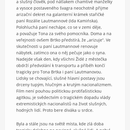
a slušný člověk, pod nátlakem chamtivé manželky
a vysoce postaveného švagra neochotně přijme
arizační dekret na galanterní krámek stařičké
paní Rozálie Lautmannové (Ida Kamińska).
Polohluchá paní nechápe, co se v zemi děje,
a považuje Tona za svého pomocníka. Doma a na
veřejnosti ovšem Brtko předstírá, že „arizuje“. Ve
skutečnosti u paní Lautmannové renovuje
nábytek, zatímco ona o něj pečuje jako o syna.
Nadejde však den, kdy všichni Židé z městečka
obdrží předvolání k transportu a příběh končí
tragicky pro Tona Brtka i paní Lautmanovou.
Lidsky se chovající, slušné hlavní postavy jsou
drceny tupým, hlučným a krutým nacionalizmem.
Film není pouhou politickou protifašistickou
agitkou, je svědectvím o tragickém dopadu vlády
extremistických nacionalistů na život slušných,
hodných lidí. Proto bere diváka u srdce.
Byla a stále jsou na světě místa, kde zlá doba