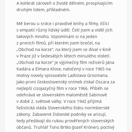
A kolikrát zároveň o životě dělném, prospívajícím
druhým lidem, příkladném.
Mě berou u srdce i pravdivé knihy a filmy, líčící
s empatií různý lidský úděl. Četl jsem a viděl jich
takových mnoho. Vzpomínám si na jeden
z prvních filmů, při kterém jsem brečel, na
„Obchod na korze“, na který jsem se díval v kině
v Praze již v šedesátých létech minulého století.
„Obchod na korze“ je výjimečný film režisérů Jána
Kadára a Elmara Klose, natočený v roce 1965 na
motivy novely spisovatele Ladislava Grosmana.
Jako první československý snímek získal Oscara za
nejlepší cizojazyčný film v roce 1966. Příběh se
odehrává ve slovenském maloměstě Sabinově
v době 2. světové války. V roce 1942 přijímá
fašistická vláda Slovenského štátu norimberské
zákony. Zabavené židovské podniky se arizují,
tedy předávají do rukou prověřených slovenských
občanů. Truhlář Tono Brtko (Jozef Króner), poctivý