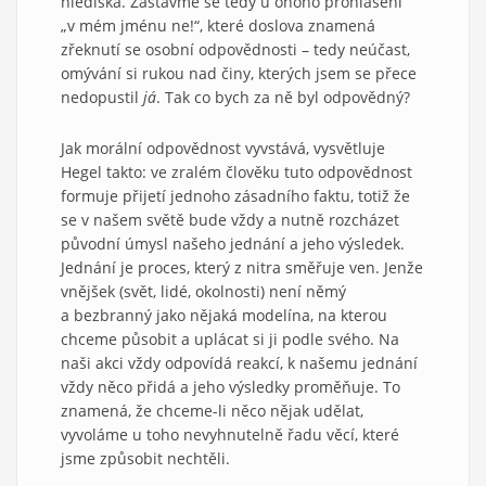
hlediska. Zastavme se tedy u onoho prohlášení
„v mém jménu ne!“, které doslova znamená
zřeknutí se osobní odpovědnosti – tedy neúčast,
omývání si rukou nad činy, kterých jsem se přece
nedopustil
já
. Tak co bych za ně byl odpovědný?
Jak morální odpovědnost vyvstává, vysvětluje
Hegel takto: ve zralém člověku tuto odpovědnost
formuje přijetí jednoho zásadního faktu, totiž že
se v našem světě bude vždy a nutně rozcházet
původní úmysl našeho jednání a jeho výsledek.
Jednání je proces, který z nitra směřuje ven. Jenže
vnějšek (svět, lidé, okolnosti) není němý
a bezbranný jako nějaká modelína, na kterou
chceme působit a uplácat si ji podle svého. Na
naši akci vždy odpovídá reakcí, k našemu jednání
vždy něco přidá a jeho výsledky proměňuje. To
znamená, že chceme-li něco nějak udělat,
vyvoláme u toho nevyhnutelně řadu věcí, které
jsme způsobit nechtěli.