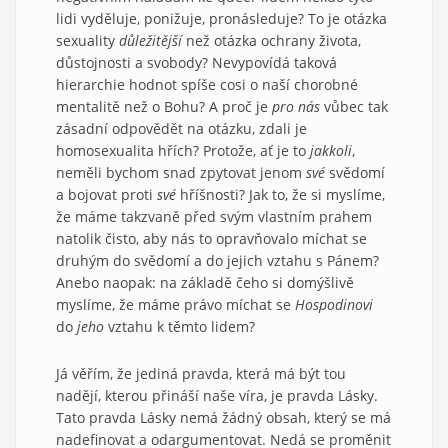
lidi vyděluje, ponižuje, pronásleduje? To je otázka
sexuality
důležitější
než otázka ochrany života,
důstojnosti a svobody? Nevypovídá taková
hierarchie hodnot spíše cosi o naší chorobné
mentalitě než o Bohu? A proč je
pro nás
vůbec tak
zásadní odpovědět na otázku, zdali je
homosexualita hřích? Protože, ať je to
jakkoli
,
neměli bychom snad zpytovat jenom
své
svědomí
a bojovat proti
své
hříšnosti? Jak to, že si myslíme,
že máme takzvaně před svým vlastním prahem
natolik čisto, aby nás to opravňovalo míchat se
druhým do svědomí a do jejich vztahu s Pánem?
Anebo naopak: na základě čeho si domýšlivě
myslíme, že máme právo míchat se
Hospodinovi
do
jeho
vztahu k těmto lidem?
Já věřím, že jediná pravda, která má být tou
nadějí, kterou přináší naše víra, je pravda Lásky.
Tato pravda Lásky nemá žádný obsah, který se má
nadefinovat a odargumentovat. Nedá se proměnit