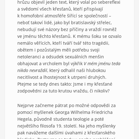
hrůzu objevil jeden text, který volal po sebereflexi
a svědomí všech křesťanů, kteří přispívají
k homofobní atmosféře šířící se společností –
neboť takoví lidé, jako byl bratislavský střelec,
nebudují své názory bez příčiny a vraždí rovněž
ve jménu těchto křesťanů. K mému šoku se ozvalo
nemálo věřících, kteří tváří tvář této tragédii,
obětem i pozůstalým měli potřebu svoji
netoleranci a odsudek sexuálních menšin
obhajovat a vrcholem byl výkřik
V mém jménu teda
nikdo nevraždil
, který odhalil naši hlubokou
necitlivost a lhostejnost k utrpení druhých.
Ptejme se tedy dnes takto: Jsme i my křesťané
zodpovědni za tuto krutou vraždu, či nikoliv?
Nejprve začneme pátrat po možné odpovědi za
pomocí myšlenek Georga Wilhelma Friedricha
Hegela, původně studenta teologie a poté
největšího filosofa 19. století. Na jeho myšlenky
pak navážeme dalšími úvahami z křesťanského