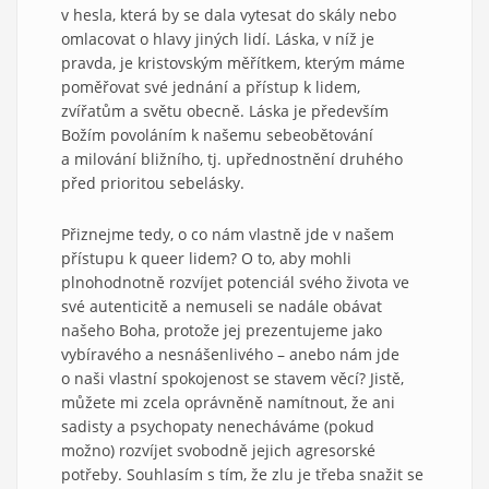
v hesla, která by se dala vytesat do skály nebo
omlacovat o hlavy jiných lidí. Láska, v níž je
pravda, je kristovským měřítkem, kterým máme
poměřovat své jednání a přístup k lidem,
zvířatům a světu obecně. Láska je především
Božím povoláním k našemu sebeobětování
a milování bližního, tj. upřednostnění druhého
před prioritou sebelásky.
Přiznejme tedy, o co nám vlastně jde v našem
přístupu k queer lidem? O to, aby mohli
plnohodnotně rozvíjet potenciál svého života ve
své autenticitě a nemuseli se nadále obávat
našeho Boha, protože jej prezentujeme jako
vybíravého a nesnášenlivého – anebo nám jde
o naši vlastní spokojenost se stavem věcí? Jistě,
můžete mi zcela oprávněně namítnout, že ani
sadisty a psychopaty nenecháváme (pokud
možno) rozvíjet svobodně jejich agresorské
potřeby. Souhlasím s tím, že zlu je třeba snažit se