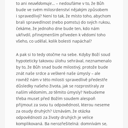
to ani
neuvědomuje
… – nedoufáme v to, že Bůh
bude ve svém milosrdenství nějakým způsobem
i spravedlivý? Není to tak, že místo toho, abychom
brali spravedlnost (nebo pomstu) do svých rukou,
čekáme, že jednoho dne bude ten, kdo nám
ukřivdil, přinejmenším přiveden k vědomí toho
všeho, co udělal, kolik bolesti napáchal?
A pak si to tedy otočme na sebe. Kdyby Boží soud
hypoteticky takovou úlohu sehrával, neznamenalo
by to, že Bůh snad bude milostivý, protože bude
znát naše srdce a veškeré naše úmysly – ale
rovněž nám v této milosti spravedlivě předestře
důsledky našeho života, jak se rozprostíraly
za
naším vědomím,
za
těmito úmysly? Nebudeme
třeba muset před Božím soudem alespoň
přijmout za svou tu odpovědnost, kterou neseme
za osudy druhých? Uznávám, že otázka
odpovědnosti za životy druhých je velice
komplikovaná. Ba nerozřešitelná: domnívám se,