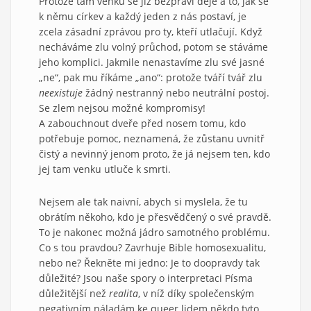
Protože tam venku se již bezpráví děje a to, jak se
k němu církev a každý jeden z nás postaví, je
zcela zásadní zprávou pro ty, kteří utlačují. Když
necháváme zlu volný průchod, potom se stáváme
jeho komplici. Jakmile nenastavíme zlu své jasné
„ne“, pak mu říkáme „ano“: protože tváří tvář zlu
neexistuje
žádný nestranný nebo neutrální postoj.
Se zlem nejsou možné kompromisy!
A zabouchnout dveře před nosem tomu, kdo
potřebuje pomoc, neznamená, že zůstanu uvnitř
čistý a nevinný jenom proto, že já nejsem ten, kdo
jej tam venku utluče k smrti.
Nejsem ale tak naivní, abych si myslela, že tu
obrátím někoho, kdo je přesvědčený o své pravdě.
To je nakonec možná jádro samotného problému.
Co s tou pravdou? Zavrhuje Bible homosexualitu,
nebo ne? Řekněte mi jedno: Je to doopravdy tak
důležité? Jsou naše spory o interpretaci Písma
důležitější než
realita
, v níž díky společenským
negativním náladám ke queer lidem někdo tyto