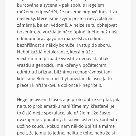
burcována a sycena – pak spolu s Hegelem
můžeme odpovědět, že neseme odpovědnost i za
následky, které jsme svými postoji nevyvolali ani
záměrně, ba ani vědomě. A nelze se tu obhajovat
tvrzením, že vražda je něco úplně jiného než naše
odmítání práv gayů na manželství, rodinu,
bezhříšnost a někdy bohužel i vstup do sboru.
Neboť každá netolerance, která může
v extrémním případě vyústit v nenávist, útlak,
vraždu a genocidu, má kořeny v počátečním
odmítnutí přiznat bližnímu rovnoprávnost tam,
kde jsme Bohem měli být povoláni k lásce (a to
přece i k hříšníkovi, a dokonce k nepříteli).
Hegel je ovšem filosof, a je proto dobré se ptát, jak
na tuto problematiku nahlížíme my, křesťané. Je
to čistě moje spekulace, ale přišlo mi, že často
uvažujeme v podobných souvislostech v kontextu
Božího soudu. Pokud nám někdo ublížil a máme
pocit, že je mu to jedno, nelituje toho, nebo že si