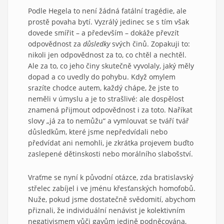
Podle Hegela to není žádná fatální tragédie, ale
prostě povaha bytí. Vyzrálý jedinec se s tím však
dovede smířit – a především – dokáže převzít
odpovědnost za
důsledky
svých činů. Zopakuji to:
nikoli jen odpovědnost za to, co chtěl a nechtěl.
Ale za to, co jeho činy skutečně vyvolaly, jaký měly
dopad a co uvedly do pohybu. Když omylem
srazíte chodce autem, každý chápe, že jste to
neměli v úmyslu a je to strašlivé: ale dospělost
znamená přijmout odpovědnost i za toto. Naříkat
slovy „já za to nemůžu“ a vymlouvat se tváří tvář
důsledkům, které jsme nepředvídali nebo
předvídat ani nemohli, je zkrátka projevem buďto
zaslepené dětinskosti nebo morálního slabošství.
Vraťme se nyní k původní otázce, zda bratislavský
střelec zabíjel i ve jménu křesťanských homofobů.
Nuže, pokud jsme dostatečně svědomití, abychom
přiznali, že individuální nenávist je kolektivním
negativismem vůči gayům jedině podněcována,