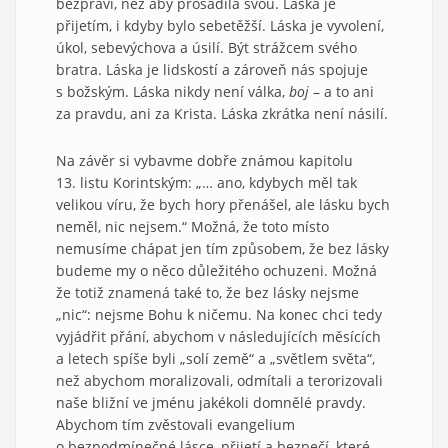
bezpráví, než aby prosadila svou. Láska je
přijetím, i kdyby bylo sebetěžší. Láska je vyvolení,
úkol, sebevýchova a úsilí. Být strážcem svého
bratra. Láska je lidskostí a zároveň nás spojuje
s božským. Láska nikdy není válka,
boj
– a to ani
za pravdu, ani za Krista. Láska zkrátka není násilí.
Na závěr si vybavme dobře známou kapitolu
13. listu Korintským: „… ano, kdybych měl tak
velikou víru, že bych hory přenášel, ale lásku bych
neměl, nic nejsem.“ Možná, že toto místo
nemusíme chápat jen tím způsobem, že bez lásky
budeme my o něco důležitého ochuzeni. Možná
že totiž znamená také to, že bez lásky nejsme
„nic“: nejsme Bohu k ničemu. Na konec chci tedy
vyjádřit přání, abychom v následujících měsících
a letech spíše byli „solí země“ a „světlem světa“,
než abychom moralizovali, odmítali a terorizovali
naše bližní ve jménu jakékoli domnělé pravdy.
Abychom tím zvěstovali evangelium
o bezpodmínečné lásce, přijetí a bezpečí, které