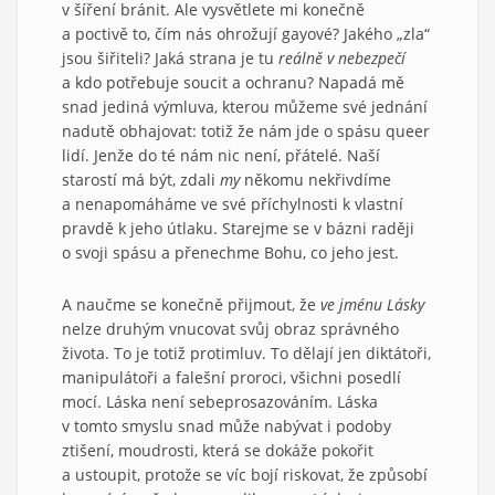
v šíření bránit. Ale vysvětlete mi konečně
a poctivě to, čím nás ohrožují gayové? Jakého „zla“
jsou šiřiteli? Jaká strana je tu
reálně v nebezpečí
a kdo potřebuje soucit a ochranu? Napadá mě
snad jediná výmluva, kterou můžeme své jednání
nadutě obhajovat: totiž že nám jde o spásu queer
lidí. Jenže do té nám nic není, přátelé. Naší
starostí má být, zdali
my
někomu nekřivdíme
a nenapomáháme ve své příchylnosti k vlastní
pravdě k jeho útlaku. Starejme se v bázni raději
o svoji spásu a přenechme Bohu, co jeho jest.
A naučme se konečně přijmout, že
ve jménu Lásky
nelze druhým vnucovat svůj obraz správného
života. To je totiž protimluv. To dělají jen diktátoři,
manipulátoři a falešní proroci, všichni posedlí
mocí. Láska není sebeprosazováním. Láska
v tomto smyslu snad může nabývat i podoby
ztišení, moudrosti, která se dokáže pokořit
a ustoupit, protože se víc bojí riskovat, že způsobí