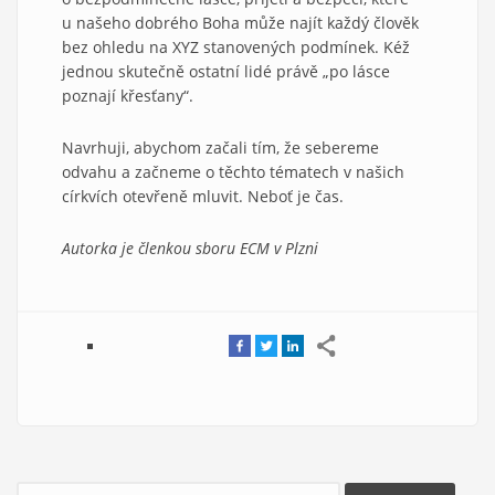
u našeho dobrého Boha může najít každý člověk
bez ohledu na XYZ stanovených podmínek. Kéž
jednou skutečně ostatní lidé právě „po lásce
poznají křesťany“.
Navrhuji, abychom začali tím, že sebereme
odvahu a začneme o těchto tématech v našich
církvích otevřeně mluvit. Neboť je čas.
Autorka je členkou sboru ECM v Plzni
Hledat