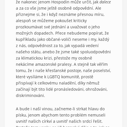
že nakonec jenom Hospodin může určit, jak
dalece
a za co vše jsme ještě osobně odpovědní. Ale
přiznejme si, že i když neznáme přesnou míru,
alespoň se můžeme pokoušet kriticky
prozkoumávat své jednání a uvažovat o jeho
možných dopadech. Přece nebudeme popírat, že
kupříkladu jako občané-voliči neseme i my, každý
z nás, odpovědnost za to, jak vypadá vedení
našeho státu, anebo že jsme také spoluodpovědni
za klimatickou krizi, přestože my osobně
nekácíme amazonské pralesy. A stejně tak věřím
tomu, že i naše křesťanské postoje, naše poselství,
které vysíláme k LGBTQ komunitě, prostě
přispívají k celkovému naladění, díky němuž
začínají být tito lidé pronásledováni, ohrožováni,
diskriminováni.
A bude i naší vinou, začneme-li strkat hlavu do
písku, jenom abychom tento problém nemuseli
uvnitř našich církví a uvnitř našich srdcí řešit.