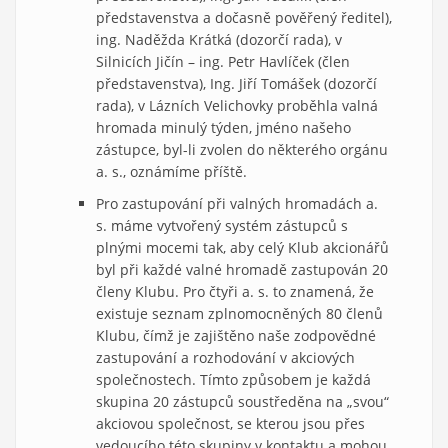
představenstva a dočasně pověřený ředitel),
ing. Naděžda Krátká (dozorčí rada), v
Silnicích Jičín – ing. Petr Havlíček (člen
představenstva), Ing. Jiří Tomášek (dozorčí
rada), v Lázních Velichovky proběhla valná
hromada minulý týden, jméno našeho
zástupce, byl-li zvolen do některého orgánu
a. s., oznámíme příště.
Pro zastupování při valných hromadách a.
s. máme vytvořený systém zástupců s
plnými mocemi tak, aby celý Klub akcionářů
byl při každé valné hromadě zastupován 20
členy Klubu. Pro čtyři a. s. to znamená, že
existuje seznam zplnomocněných 80 členů
Klubu, čímž je zajištěno naše zodpovědné
zastupování a rozhodování v akciových
společnostech. Tímto způsobem je každá
skupina 20 zástupců soustředěna na „svou“
akciovou společnost, se kterou jsou přes
vedoucího této skupiny v kontaktu a mohou