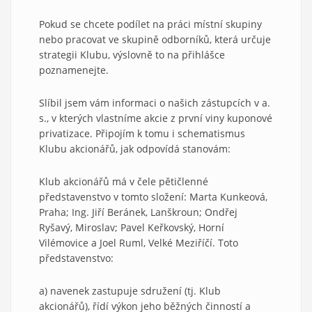
Pokud se chcete podílet na práci místní skupiny
nebo pracovat ve skupině odborníků, která určuje
strategii Klubu, výslovně to na přihlášce
poznamenejte.
Slíbil jsem vám informaci o našich zástupcích v a.
s., v kterých vlastníme akcie z první viny kuponové
privatizace. Připojím k tomu i schematismus
Klubu akcionářů, jak odpovídá stanovám:
Klub akcionářů má v čele pětičlenné
představenstvo v tomto složení: Marta Kunkeová,
Praha; Ing. Jiří Beránek, Lanškroun; Ondřej
Ryšavý, Miroslav; Pavel Keřkovský, Horní
Vilémovice a Joel Ruml, Velké Meziříčí. Toto
představenstvo:
a) navenek zastupuje sdružení (tj. Klub
akcionářů), řídí výkon jeho běžných činností a