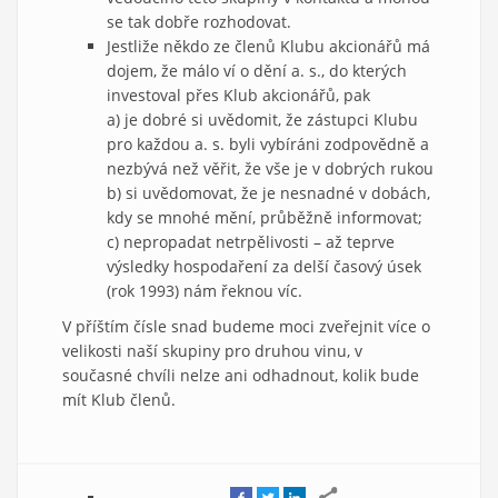
se tak dobře rozhodovat.
Jestliže někdo ze členů Klubu akcionářů má
dojem, že málo ví o dění a. s., do kterých
investoval přes Klub akcionářů, pak
a) je dobré si uvědomit, že zástupci Klubu
pro každou a. s. byli vybíráni zodpovědně a
nezbývá než věřit, že vše je v dobrých rukou
b) si uvědomovat, že je nesnadné v dobách,
kdy se mnohé mění, průběžně informovat;
c) nepropadat netrpělivosti – až teprve
výsledky hospodaření za delší časový úsek
(rok 1993) nám řeknou víc.
V příštím čísle snad budeme moci zveřejnit více o
velikosti naší skupiny pro druhou vinu, v
současné chvíli nelze ani odhadnout, kolik bude
mít Klub členů.