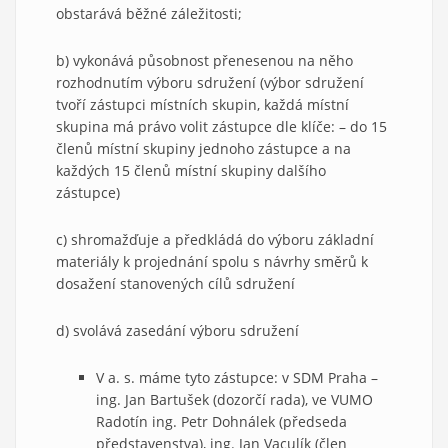
obstarává běžné záležitosti;
b) vykonává působnost přenesenou na něho
rozhodnutím výboru sdružení (výbor sdružení
tvoří zástupci místních skupin, každá místní
skupina má právo volit zástupce dle klíče: – do 15
členů místní skupiny jednoho zástupce a na
každých 15 členů místní skupiny dalšího
zástupce)
c) shromažďuje a předkládá do výboru základní
materiály k projednání spolu s návrhy směrů k
dosažení stanovených cílů sdružení
d) svolává zasedání výboru sdružení
V a. s. máme tyto zástupce: v SDM Praha –
ing. Jan Bartušek (dozorčí rada), ve VUMO
Radotín ing. Petr Dohnálek (předseda
představenstva), ing. Jan Vaculík (člen