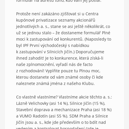
formulář na adresu toho, kdo vám jej poslal.
Protože není zakázáno zjišťovat si u Centra
kupónové privatizace seznamy akcionářů
jednotlivých a. s., stane se asi ještě několikrát, co
už se jednou stalo – že dostaneme formulář Plné
moci k zastupování od konkurentů. (Naposledy to
byl IPF První východočeský s nabídkou
k zastupování v Silnicích Jičín.) Doporučujeme
ihned zahodit! Je to konkurence, která získá-li
naše zplnomocnění, vyřadí nás de facto
z rozhodování! Vyplňte pouze tu Plnou moc,
kterou dostanete od vám známé osoby či kde
naleznete známá jména z našeho Klubu.
Co vlastně vlastníme? Vlastníme akcie těchto a. s.:
Lázně Velichovky (asi 14 %), Silnice Jičín (15 %),
Stavební doprava a mechanizace Praha (asi 18 %)
a VUMO Radotín (asi 55 %). SDM Praha a Silnice
Jičín jsou a. s., kde jde především o to bdít nad
vedením a kontrolovat hospodaření (zde je