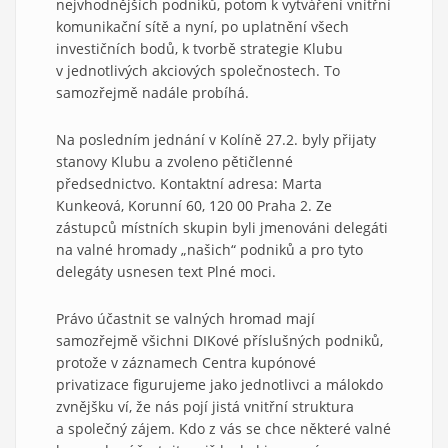
nejvhodnějších podniků, potom k vytváření vnitřní
komunikační sítě a nyní, po uplatnění všech
investičních bodů, k tvorbě strategie Klubu
v jednotlivých akciových společnostech. To
samozřejmě nadále probíhá.
Na posledním jednání v Kolíně 27.2. byly přijaty
stanovy Klubu a zvoleno pětičlenné
předsednictvo. Kontaktní adresa: Marta
Kunkeová, Korunní 60, 120 00 Praha 2. Ze
zástupců místních skupin byli jmenováni delegáti
na valné hromady „našich“ podniků a pro tyto
delegáty usnesen text Plné moci.
Právo účastnit se valných hromad mají
samozřejmě všichni DIKové příslušných podniků,
protože v záznamech Centra kupónové
privatizace figurujeme jako jednotlivci a málokdo
zvnějšku ví, že nás pojí jistá vnitřní struktura
a společný zájem. Kdo z vás se chce některé valné