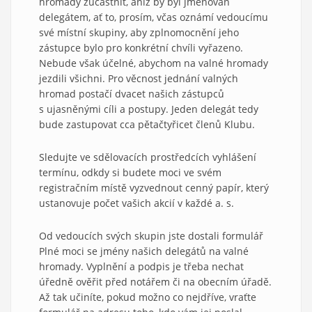
hromady zúčastnit, aniž by byl jmenován
delegátem, ať to, prosím, včas oznámí vedoucímu
své místní skupiny, aby zplnomocnění jeho
zástupce bylo pro konkrétní chvíli vyřazeno.
Nebude však účelné, abychom na valné hromady
jezdili všichni. Pro věcnost jednání valných
hromad postačí dvacet našich zástupců
s ujasněnými cíli a postupy. Jeden delegát tedy
bude zastupovat cca pětačtyřicet členů Klubu.
Sledujte ve sdělovacích prostředcích vyhlášení
termínu, odkdy si budete moci ve svém
registračním místě vyzvednout cenný papír, který
ustanovuje počet vašich akcií v každé a. s.
Od vedoucích svých skupin jste dostali formulář
Plné moci se jmény našich delegátů na valné
hromady. Vyplnění a podpis je třeba nechat
úředně ověřit před notářem či na obecním úřadě.
Až tak učiníte, pokud možno co nejdříve, vraťte