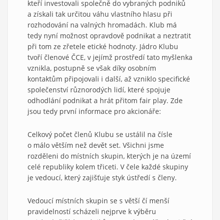
kteří investovali společně do vybraných podniků
a získali tak určitou váhu vlastního hlasu při
rozhodování na valných hromadách. Klub má
tedy nyní možnost opravdově podnikat a neztratit
při tom ze zřetele etické hodnoty. Jádro Klubu
tvoří členové ČCE, v jejímž prostředí tato myšlenka
vznikla, postupně se však díky osobním
kontaktům připojovali i další, až vzniklo specifické
společenství různorodých lidí, které spojuje
odhodlání podnikat a hrát přitom fair play. Zde
jsou tedy první informace pro akcionáře:
Celkový počet členů Klubu se ustálil na čísle
o málo větším než devět set. Všichni jsme
rozděleni do místních skupin, kterých je na území
celé republiky kolem třiceti. V čele každé skupiny
je vedoucí, který zajišťuje styk ústředí s členy.
Vedoucí místních skupin se s větší čí menší
pravidelností scházeli nejprve k výběru