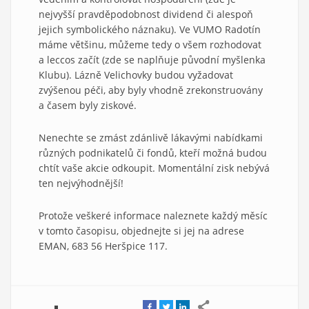
nejvyšší pravděpodobnost dividend či alespoň
jejich symbolického náznaku). Ve VUMO Radotín
máme většinu, můžeme tedy o všem rozhodovat
a leccos začít (zde se naplňuje původní myšlenka
Klubu). Lázně Velichovky budou vyžadovat
zvýšenou péči, aby byly vhodně zrekonstruovány
a časem byly ziskové.
Nenechte se zmást zdánlivě lákavými nabídkami
různých podnikatelů či fondů, kteří možná budou
chtít vaše akcie odkoupit. Momentální zisk nebývá
ten nejvýhodnější!
Protože veškeré informace naleznete každý měsíc
v tomto časopisu, objednejte si jej na adrese
EMAN, 683 56 Heršpice 117.