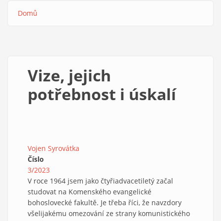
Domů
Drobečková
navigace
Vize, jejich
potřebnost i úskalí
Vojen Syrovátka
Číslo
3/2023
V roce 1964 jsem jako čtyřiadvacetiletý začal
studovat na Komenského evangelické
bohoslovecké fakultě. Je třeba říci, že navzdory
všelijakému omezování ze strany komunistického