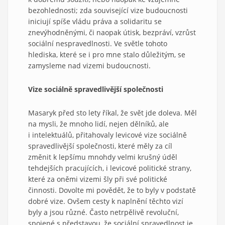
bezohlednosti; zda související vize budoucnosti
iniciují spíše vládu práva a solidaritu se
znevýhodněnými, či naopak útisk, bezpráví, vzrůst
sociální nespravedlnosti. Ve světle tohoto
hlediska, které se i pro mne stalo důležitým, se
zamysleme nad vizemi budoucnosti.
Vize sociálně spravedlivější společnosti
Masaryk před sto lety říkal, že svět jde doleva. Měl
na mysli, že mnoho lidí, nejen dělníků, ale
i intelektuálů, přitahovaly levicové vize sociálně
spravedlivější společnosti, které měly za cíl
změnit k lepšímu mnohdy velmi krušný úděl
tehdejších pracujících, i levicové politické strany,
které za oněmi vizemi šly při své politické
činnosti. Dovolte mi povědět, že to byly v podstatě
dobré vize. Ovšem cesty k naplnění těchto vizí
byly a jsou různé. Často netrpělivě revoluční,
spojené s představou, že sociální spravedlnost je