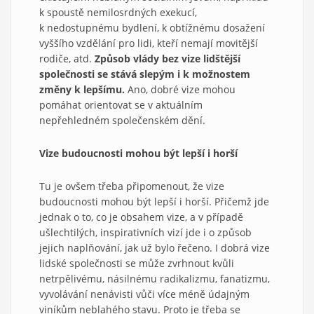
k spoustě nemilosrdných exekucí,
k nedostupnému bydlení, k obtížnému dosažení
vyššího vzdělání pro lidi, kteří nemají movitější
rodiče, atd.
Způsob vlády bez vize lidštější
společnosti se stává slepým i k možnostem
změny k lepšímu.
Ano, dobré vize mohou
pomáhat orientovat se v aktuálním
nepřehledném společenském dění.
Vize budoucnosti mohou být lepší i horší
Tu je ovšem třeba připomenout, že vize
budoucnosti mohou být lepší i horší. Přičemž jde
jednak o to, co je obsahem vize, a v případě
ušlechtilých, inspirativních vizí jde i o způsob
jejich naplňování, jak už bylo řečeno. I dobrá vize
lidské společnosti se může zvrhnout kvůli
netrpělivému, násilnému radikalizmu, fanatizmu,
vyvolávání nenávisti vůči více méně údajným
viníkům neblahého stavu. Proto je třeba se