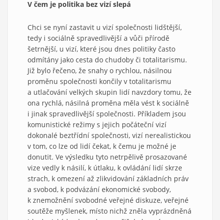
V čem je politika bez vizí slepá
Chci se nyní zastavit u vizí společnosti lidštější,
tedy i sociálně spravedlivější a vůči přírodě
šetrnější, u vizí, které jsou dnes politiky často
odmítány jako cesta do chudoby či totalitarismu.
Již bylo řečeno, že snahy o rychlou, násilnou
proměnu společnosti končily v totalitarismu
a utlačování velkých skupin lidí navzdory tomu, že
ona rychlá, násilná proměna měla vést k sociálně
i jinak spravedlivější společnosti. Příkladem jsou
komunistické režimy s jejich počáteční vizí
dokonalé beztřídní společnosti, vizí nerealistickou
v tom, co lze od lidí čekat, k čemu je možné je
donutit. Ve výsledku tyto netrpělivě prosazované
vize vedly k násilí, k útlaku, k ovládání lidí skrze
strach, k omezení až zlikvidování základních práv
a svobod, k podvázání ekonomické svobody,
k znemožnění svobodné veřejné diskuze, veřejné
soutěže myšlenek, místo nichž zněla vyprázdněná