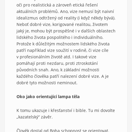
oči pro realistická a zároveň etická řešení
aktuálních problémů. Ano, vize nemusí být naivní
idealizmus odtržený od reality (i když někdy bývá).
Neboť dobré vize, korigované realitou, životem
jaký je, mohou být prospěšné i v dalších oblastech
lidského života pospolitého i individuálního.
Protože k důležitým možnostem lidského života
patří například vize soužití v rodině, či vize cíle
v profesionálním životě atd. I takové vize
pomáhají proti nezdaru, proti ztroskotání
původních snah. Ano, k základní možnosti
každého člověka patří nalezení dobré vize. A je
dobré tyto možnosti neminout.
Oko jako orientující lampa těla
K tomu ukazuje i křesťanství i bible. Tu mi dovolte
„kazatelský“ závěr.
Člověk dostal od Boha schopnost se orientovat,