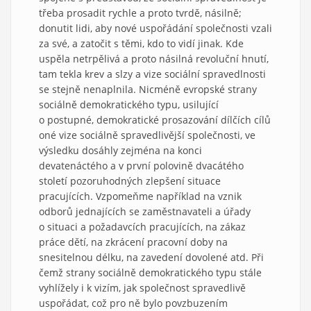
třeba prosadit rychle a proto tvrdě, násilně;
donutit lidi, aby nové uspořádání společnosti vzali
za své, a zatočit s těmi, kdo to vidí jinak. Kde
uspěla netrpělivá a proto násilná revoluční hnutí,
tam tekla krev a slzy a vize sociální spravedlnosti
se stejně nenaplnila. Nicméně evropské strany
sociálně demokratického typu, usilující
o postupné, demokratické prosazování dílčích cílů
oné vize sociálně spravedlivější společnosti, ve
výsledku dosáhly zejména na konci
devatenáctého a v první polovině dvacátého
století pozoruhodných zlepšení situace
pracujících. Vzpomeňme například na vznik
odborů jednajících se zaměstnavateli a úřady
o situaci a požadavcích pracujících, na zákaz
práce dětí, na zkrácení pracovní doby na
snesitelnou délku, na zavedení dovolené atd. Při
čemž strany sociálně demokratického typu stále
vyhlížely i k vizím, jak společnost spravedlivě
uspořádat, což pro ně bylo povzbuzením