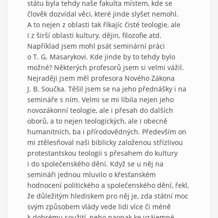
státu byla tehdy naše fakulta místem, kde se
člověk dozvídal věci, které jinde slyšet nemohl.
A to nejen z oblasti tak říkajíc čisté teologie, ale
i z širší oblasti kultury, dějin, filozofie atd.
Například jsem mohl psát seminární práci
o T. G. Masarykovi. Kde jinde by to tehdy bylo
možné? Některých profesorů jsem si velmi vážil.
Nejraději jsem měl profesora Nového Zákona
J. B. Součka. Těšil jsem se na jeho přednášky i na
semináře s ním. Velmi se mi líbila nejen jeho
novozákonní teologie, ale i přesah do dalších
oborů, a to nejen teologických, ale i obecně
humanitních, ba i přírodovědných. Především on
mi ztělesňoval naši biblicky založenou střízlivou
protestantskou teologii s přesahem do kultury
i do společenského dění. Když se u něj na
semináři jednou mluvilo o křesťanském
hodnocení politického a společenského dění, řekl,
že důležitým hlediskem pro něj je, zda státní moc
svým způsobem vlády vede lidi více či méně
k dobrému soužití, nebo naopak ke vzájemné