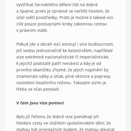
vystříhat černobílého dělení lidí na dobré
a špatné, proto je správné se neřídit heslem, že
účel světí prostředky. Proto je možné k takové vizi
cílit pouze postupnými kroky zákonnou cestou
v právním státě.
Pokud jde o obsah vizí, existují i vize budoucnosti,
jež vedou jednoznačně ke katastrofám; například
vize extrémně nacionalistické či imperialistické,
k jejichž podstatě patří nenávist a kdy je od
prvního okamžiku zřejmé, že jejich naplnění by
znamenalo války a útlak, plné věznice a popravy,
nastolení totalitního režimu. Takovým vizím je
třeba se včas postavit.
V čem jsou vize pomocí
Bylo již řečeno, že dobré vize pomáhají při
hledání cesty ve složitém společenském dění, že
mohou být orientačním bodem, že mohou otevírat