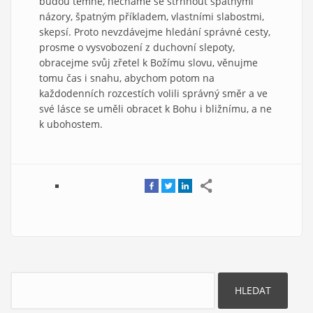
budou temné, necháme se strhnout špatnými
názory, špatným příkladem, vlastními slabostmi,
skepsí. Proto nevzdávejme hledání správné cesty,
prosme o vysvobození z duchovní slepoty,
obracejme svůj zřetel k Božímu slovu, věnujme
tomu čas i snahu, abychom potom na
každodenních rozcestích volili správný směr a ve
své lásce se uměli obracet k Bohu i bližnímu, a ne
k ubohostem.
Hledat