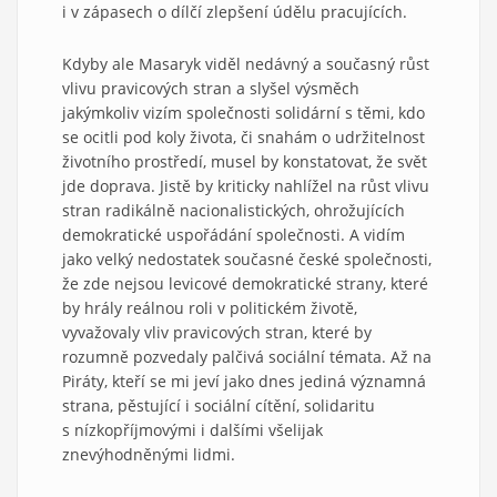
i v zápasech o dílčí zlepšení údělu pracujících.
Kdyby ale Masaryk viděl nedávný a současný růst
vlivu pravicových stran a slyšel výsměch
jakýmkoliv vizím společnosti solidární s těmi, kdo
se ocitli pod koly života, či snahám o udržitelnost
životního prostředí, musel by konstatovat, že svět
jde doprava. Jistě by kriticky nahlížel na růst vlivu
stran radikálně nacionalistických, ohrožujících
demokratické uspořádání společnosti. A vidím
jako velký nedostatek současné české společnosti,
že zde nejsou levicové demokratické strany, které
by hrály reálnou roli v politickém životě,
vyvažovaly vliv pravicových stran, které by
rozumně pozvedaly palčivá sociální témata. Až na
Piráty, kteří se mi jeví jako dnes jediná významná
strana, pěstující i sociální cítění, solidaritu
s nízkopříjmovými i dalšími všelijak
znevýhodněnými lidmi.