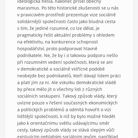
ideologická hesla, nakonec přišel obecný
marasmus. Po této historické zkušenosti se u nás
v pravicovém prostředí prezentuje vize sociálně
solidárnější společnosti často jako bludná cesta
s tím, že jediné rozumné, co lze dělat, je
pragmaticky řešit aktuální problémy s ohledem
na efektivitu, na konkurence schopnost
hospodářství, proto podporovat hlavně
podnikatele. Ne, že by i o takovou podporu nešlo
při rozumném vedení společnosti, která se ani
v demokratické a sociálně vstřícné podobě
neobejde bez podnikatelů, kteří dávají lidem práci
a platí jim za ni. Ale vskutku demokratické vládě
by přece mělo jít o všechny lidi z různých
sociálních seskupení. Takový způsob vlády, který
uvízne pouze v řešení současných ekonomických
a politických problémů a odmítá hovořit o vizi
lidštější společnosti, k níž by bylo možné hledět
jako k orientačnímu světlu udávajícímu směr
cesty, takový způsob vlády se stává slepým vůči
existujícím neblahým sociálním jevům, například