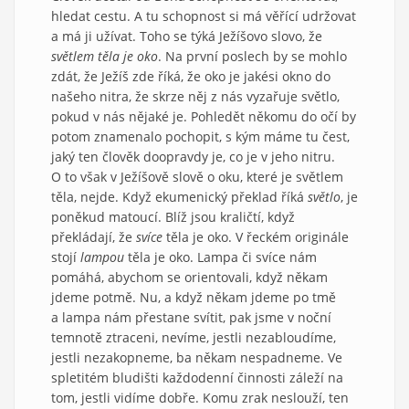
hledat cestu. A tu schopnost si má věřící udržovat
a má ji užívat. Toho se týká Ježíšovo slovo, že
světlem těla je oko
. Na první poslech by se mohlo
zdát, že Ježíš zde říká, že oko je jakési okno do
našeho nitra, že skrze něj z nás vyzařuje světlo,
pokud v nás nějaké je. Pohledět někomu do očí by
potom znamenalo pochopit, s kým máme tu čest,
jaký ten člověk doopravdy je, co je v jeho nitru.
O to však v Ježíšově slově o oku, které je světlem
těla, nejde. Když ekumenický překlad říká
světlo
, je
poněkud matoucí. Blíž jsou kraličtí, když
překládají, že
svíce
těla je oko. V řeckém originále
stojí
lampou
těla je oko. Lampa či svíce nám
pomáhá, abychom se orientovali, když někam
jdeme potmě. Nu, a když někam jdeme po tmě
a lampa nám přestane svítit, pak jsme v noční
temnotě ztraceni, nevíme, jestli nezabloudíme,
jestli nezakopneme, ba někam nespadneme. Ve
spletitém bludišti každodenní činnosti záleží na
tom, jestli vidíme dobře. Komu zrak neslouží, ten