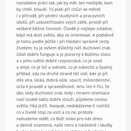
nezvládne práci tak, jak by měl, ten nedojde, kam
by chtěl, bloudí. To platí při chůzi ve městě
i v přírodě, při plnění studijních a pracovních
úkolů, při uskutečňování svých zálib, prostě při
veškeré běžné činnosti. Člověk ji nejlépe zvládne,
když má dost světla, aby se orientoval. A podobně
je tomu podle Ježíše i při hledání správné cesty
životem; tu je ovšem důležitý náš duchovní zrak.
Zdali dobře funguje a je pozorný k Božímu slovu
a v jeho světle dobře rozpoznává, co je svod
a omyl, co je lež a svévole, co je sobectví a špatný
příklad, zda na druhé straně též vidí, kde je při
díle víra, láska, dobrá vůle, soucit, milosrdenství,
úcta k pravdě a spravedlnosti. Ano, lze-li říci, že
oko, tedy duchovní zrak, tedy i mravní orientace
naší osobě takto dobře slouží, půjdeme cestou
světla, říká Ježíš. Naopak, nedokážeme-li rozlišit,
co v životě stojí za úsilí a co ne, protože
nebudeme vidět, co Boží slovo pro nás dnes
a denně znamená, naše nitro a následně i skutky