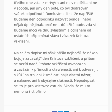
třetího dne vstal z mrtvých-ani ne v neděli, ani ne
v sobotu, jen jiný den poté, co byl dodržován
svátek odpočinutí. Domluvíme-li se, že napříště
budeme den odpočinku nazývat pondělí nebo
nějak úplně jinak, proč ne – důležité bude, zda si
budeme moci ve dnu zvláštním a odlišném od
ostatních připomínat slávu i závazek Kristova
vzkříšení.
Na celém dopise mi však přišlo nejhorší, že někdo
bojuje za „svatý“ den Kristova vzkříšení, a přitom
se necítí nadějí tohoto vzkříšení osvobozen
a zavázán k přímosti a otevřenosti, ani k odvaze jít
s kůží na trh, ani k smělosti hájit vlastní názor,
a nakonec ani k obyčejné slušnosti. Nepodepsat
se, to je pro kristovce ostuda. Škoda, že mu to
nemohu říct přímo.