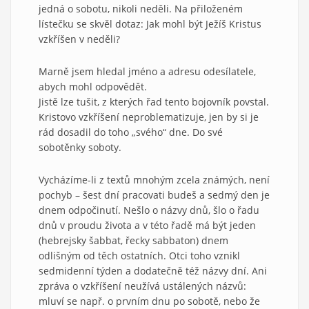
jedná o sobotu, nikoli neděli. Na přiloženém
lístečku se skvěl dotaz: Jak mohl být Ježíš Kristus
vzkříšen v neděli?
Marně jsem hledal jméno a adresu odesílatele,
abych mohl odpovědět.
Jistě lze tušit, z kterých řad tento bojovník povstal.
Kristovo vzkříšení neproblematizuje, jen by si je
rád dosadil do toho „svého“ dne. Do své
sobotěnky soboty.
Vycházíme-li z textů mnohým zcela známých, není
pochyb – šest dní pracovati budeš a sedmý den je
dnem odpočinutí. Nešlo o názvy dnů, šlo o řadu
dnů v proudu života a v této řadě má být jeden
(hebrejsky šabbat, řecky sabbaton) dnem
odlišným od těch ostatních. Otci toho vznikl
sedmidenní týden a dodatečně též názvy dní. Ani
zpráva o vzkříšení neužívá ustálených názvů:
mluví se např. o prvním dnu po sobotě, nebo že