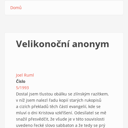
Domů
Drobečková
navigace
Velikonoční anonym
Joel Ruml
Číslo
5/1993
Dostal jsem tlustou obálku se zlínským razítkem,
v níž jsem nalezl řadu kopií starých rukopisů
a cizích překladů těch částí evangelií, kde se
mluví o dni Kristova vzkříšení. Odesílatel se mě
snažil přesvědčit, že všude je v této souvislosti
uvedeno řecké slovo sabbaton a že tedy se prý