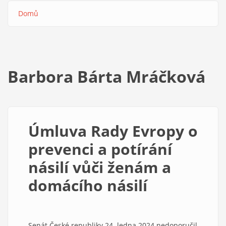
Domů
Drobečková
navigace
Barbora Bárta Mráčková
Úmluva Rady Evropy o
prevenci a potírání
násilí vůči ženám a
domácího násilí
Senát České republiky 24. ledna 2024 nedoporučil