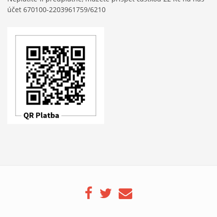
účet 670100-2203961759/6210