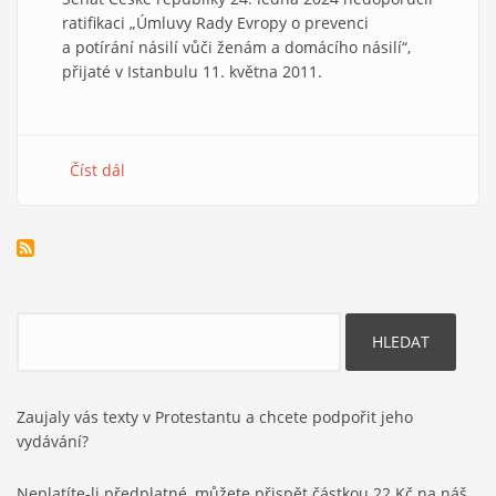
ratifikaci „Úmluvy Rady Evropy o prevenci
a potírání násilí vůči ženám a domácího násilí“,
přijaté v Istanbulu 11. května 2011.
Číst dál
about
Úmluva
Rady
Evropy
o
prevenci
a
Hledat
potírání
násilí
vůči
ženám
Zaujaly vás texty v Protestantu a chcete podpořit jeho
a
vydávání?
domácího
násilí
Neplatíte-li předplatné, můžete přispět částkou 22 Kč na náš